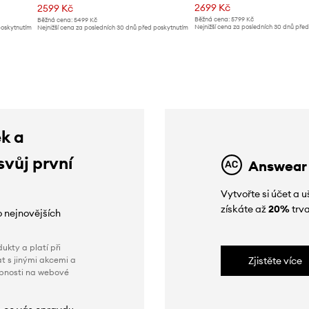
2699 Kč
2599 Kč
Běžná cena:
5799 Kč
Běžná cena:
5499 Kč
Nejnižší cena za posledních 30 dnů pře
poskytnutím
Nejnižší cena za posledních 30 dnů před poskytnutím
slevy:
2899 Kč
slevy:
2699 Kč
ek a
svůj první
Answear
Vytvořte si účet a
získáte až
20%
trva
o nejnovějších
ukty a platí při
t s jinými akcemi a
Zjistěte více
obnosti na webové