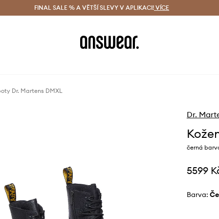
ácení zdarma (od 1800 Kč)
FINAL SALE % A VĚTŠÍ SLEVY V APLIKACI!
Doručení i do 24 h
VÍCE
Ušetřete s 
boty Dr. Martens DMXL
Dr. Mart
Kožen
černá barv
5599 K
Barva:
č