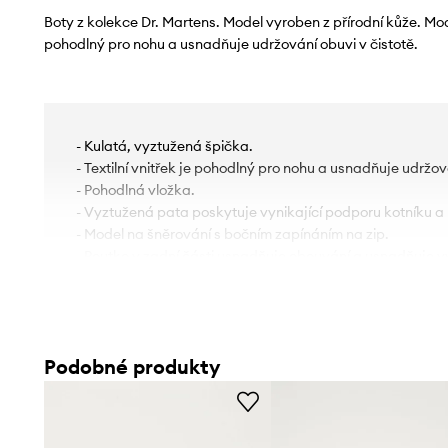
Boty z kolekce Dr. Martens. Model vyroben z přírodní kůže. Mode
pohodlný pro nohu a usnadňuje udržování obuvi v čistotě.
- Kulatá, vyztužená špička.
- Textilní vnitřek je pohodlný pro nohu a usnadňuje udržová
- Pohodlná vložka.
- Vyztužená pata poskytuje vynikající podporu kotníku a
- Model na šněrování s bočním zapínáním na zip.
- Poutko v zadní části usnadňuje obouvání a usnadňuje v
- Gumová podešev je trvalá a odolná proti poškození.
- Systém tlumení AirWair absorbuje energii zvenčí, potlač
výrazně zvyšuje komfort používání.
- Svršek a podešev Goodyear Welted. Voděodolnost zajišť
Podobné produkty
materiálu mezi nimi, který spojuje prvky dohromady svař