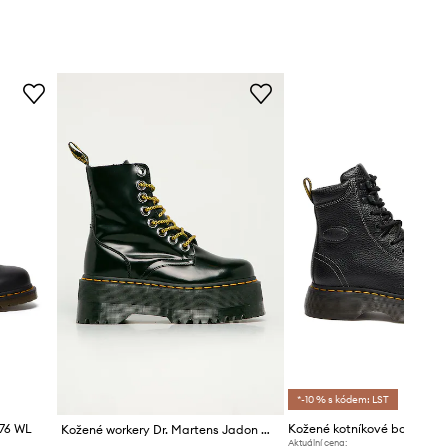
*-10 % s kódem: LST
976 WL
Kožené workery Dr. Martens Jadon Max
Aktuální cena: