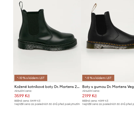
*-10 % s kódem: LST
*-5 % s kódem: LST
Kožené kotníkové boty Dr. Martens 2976 Mono
Aktuální cena:
Aktuální cena:
3599 Kč
2199 Kč
Běžná cena:
5499 Kč
Běžná cena:
4399 Kč
Nejnižší cena za posledních 30 dnů před poskytnutím
Nejnižší cena za posledních 30 dnů před 
slevy:
3799 Kč
slevy:
2399 Kč