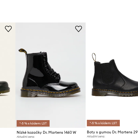
*-5 % s kódem: LST
*-5 % s kódem: LST
Boty s gumou Dr. Martens 2
Nízké kozačky Dr. Martens 1460 W
Aktuální cena:
Aktuální cena: