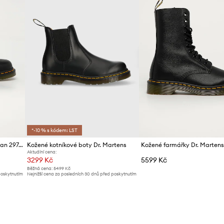
Barva
Značka
ID produktu
*-10 % s kódem: LST
Boty s gumou Dr. Martens Vegan 2976
Kožené kotníkové boty Dr. Martens
Kožené farmářky Dr. Martens
Aktuální cena:
3299 Kč
5599 Kč
Běžná cena:
5499 Kč
poskytnutím
Nejnižší cena za posledních 30 dnů před poskytnutím
slevy:
3499 Kč