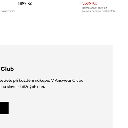
3599 Kč
6899 Kč
Běžná cena:
4899 Kč
d poskytnutím
Nejnižší cena za posledních 30 dnů př
slevy:
3799 Kč
 Club
 ušetřete při každém nákupu. V Answear Clubu
lou slevu z běžných cen.