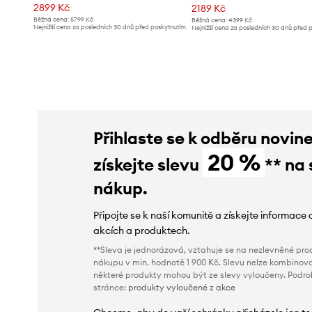
2899 Kč
2189 Kč
Běžná cena:
5799 Kč
Běžná cena:
4399 Kč
Nejnižší cena za posledních 30 dnů před poskytnutím
Nejnižší cena za posledních 30 dnů před 
slevy:
3299 Kč
slevy:
4399 Kč
Přihlaste se k odběru novin
20 %
získejte slevu
** na 
nákup.
Připojte se k naší komunitě a získejte informace 
akcích a produktech.
**Sleva je jednorázová, vztahuje se na nezlevněné prod
nákupu v min. hodnotě 1 900 Kč. Slevu nelze kombinova
některé produkty mohou být ze slevy vyloučeny. Podr
stránce:
produkty vyloučené z akce