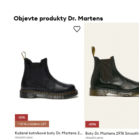
Objevte produkty Dr. Martens
-12%
*-10 % s kódem: LST
-50%
Kožené kotníkové boty Dr. Martens 2976 Leonore II
Boty Dr. Martens 2976 Smooth
Aktuální cena:
Aktuální cena: