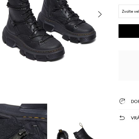
Zvolte ve
DO
VRÁ