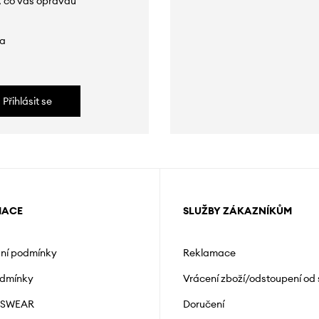
, co vás opravdu
da
Přihlásit se
MACE
SLUŽBY ZÁKAZNÍKŮM
ní podmínky
Reklamace
odmínky
Vrácení zboží/odstoupení od
NSWEAR
Doručení