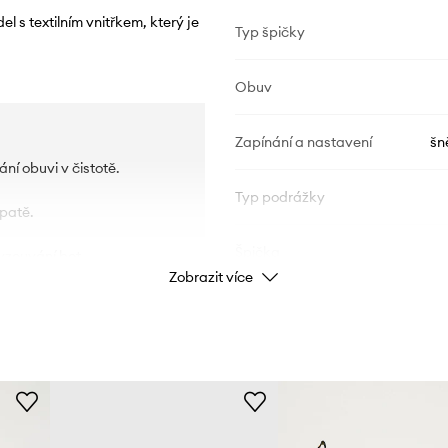
l s textilním vnitřkem, který je
Typ špičky
Obuv
Zapínání a nastavení
šn
ní obuvi v čistotě.
Typ podrážky
 patě.
Špička
yzouvání bot.
Zobrazit více
uje otřesy, díky čemuž
ÚDAJE O VÝROBKU
uje použití pruhu
ováním a prošíváním.
Kód výrobce
Barva výrobce