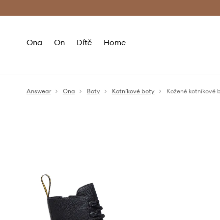
Premium Fashion Benefits
Doručení a vr
Ona
On
Dítě
Home
Answear
Ona
Boty
Kotníkové boty
Kožené kotníkové 