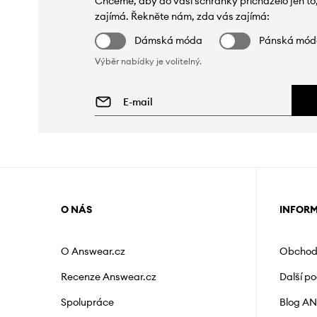
Chceme, aby do vaší schránky přicházelo jen to
zajímá. Řekněte nám, zda vás zajímá:
Dámská móda
Pánská mó
Výběr nabídky je volitelný.
O NÁS
INFOR
O Answear.cz
Obchod
Recenze Answear.cz
Další p
Spolupráce
Blog A