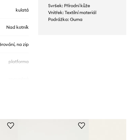
Svršek: Přírodní kůže
kulatá
Vnitřek: Textilní materiál
Podrážka: Guma
Nad kotník
ěrování, na zip
platforma
zpevněná
DM41646001
BLK