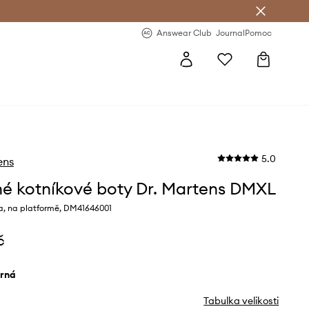
Answear Club
- 20 % na první objednávku
Answear Club
Journal
Pomoc
5.0
ens
é kotníkové boty Dr. Martens DMXL
a, na platformě, DM41646001
č
erná
Tabulka velikosti