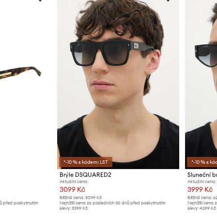
*-10 % s kódem: LST
*-10 % s kó
Brýle DSQUARED2
Sluneční 
Aktuální cena:
Aktuální cena:
3099 Kč
3999 Kč
Běžná cena:
5099 Kč
Běžná cena:
6
nů před poskytnutím
Nejnižší cena za posledních 30 dnů před poskytnutím
Nejnižší cena 
slevy:
3399 Kč
slevy:
4299 Kč