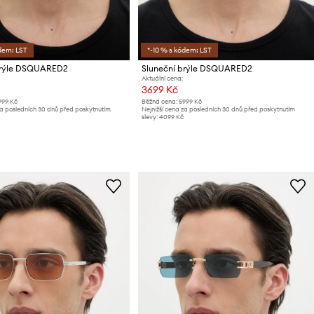
dem: LST
*-10 % s kódem: LST
brýle DSQUARED2
Sluneční brýle DSQUARED2
Aktuální cena:
3699 Kč
999 Kč
Běžná cena:
5999 Kč
za posledních 30 dnů před poskytnutím
Nejnižší cena za posledních 30 dnů před poskytnutím
slevy:
4099 Kč