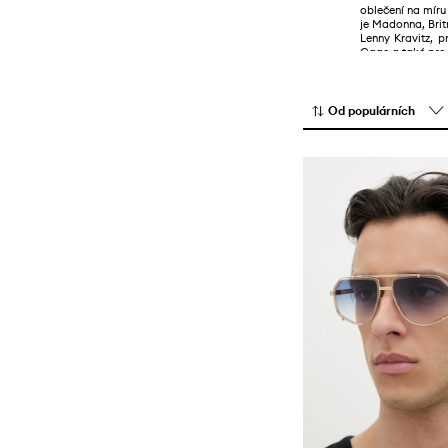
oblečení na míru
je Madonna, Brit
Lenny Kravitz, p
Cage a také pro
Od populárních