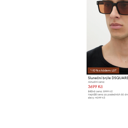
*-10 % s kódem: LST
Sluneční brýle DSQUAR
Aktuální cena:
3699 Kč
Běžná cena:
5999 Kč
Nejnižší cena za posledních 30 d
slevy:
4099 Kč