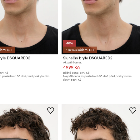
-10%
dem: LST
*-10 % s kódem: LST
brýle DSQUARED2
Sluneční brýle DSQUARED2
Aktuální cena:
4999 Kč
099 Kč
Běžná cena:
8199 Kč
za posledních 30 dnů před poskytnutím
Nejnižší cena za posledních 30 dnů před poskytnutím
slevy:
5599 Kč