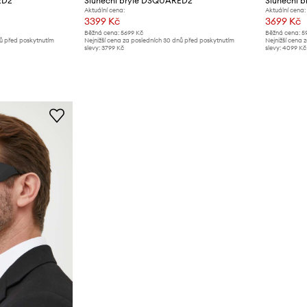
ED2
Sluneční brýle DSQUARED2
Sluneční 
Aktuální cena:
Aktuální cena:
3399 Kč
3699 Kč
Běžná cena:
5699 Kč
Běžná cena:
5
nů před poskytnutím
Nejnižší cena za posledních 30 dnů před poskytnutím
Nejnižší cena 
slevy:
3799 Kč
slevy:
4099 Kč