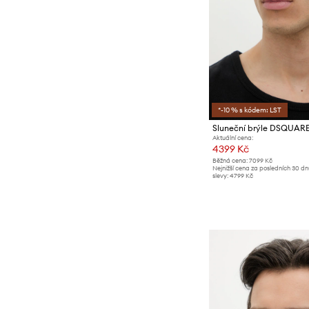
*-10 % s kódem: LST
Sluneční brýle DSQUAR
Aktuální cena:
4399 Kč
Běžná cena:
7099 Kč
Nejnižší cena za posledních 30 d
slevy:
4799 Kč