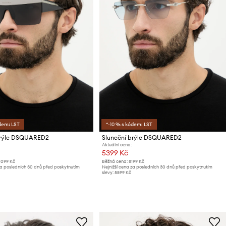
dem: LST
*-10 % s kódem: LST
brýle DSQUARED2
Sluneční brýle DSQUARED2
Aktuální cena:
5399 Kč
0099 Kč
Běžná cena:
8199 Kč
za posledních 30 dnů před poskytnutím
Nejnižší cena za posledních 30 dnů před poskytnutím
slevy:
5599 Kč