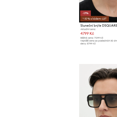
-17%
*-10 % s kódem: LST
Sluneční brýle DSQUAR
Aktuální cena:
4799 Kč
Běžná cena:
7099 Kč
Nejnižší cena za posledních 30 d
slevy:
5799 Kč