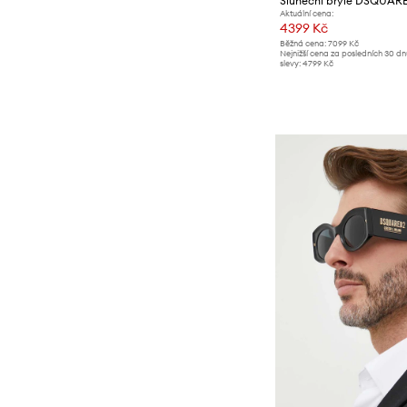
Sluneční brýle DSQUAR
Aktuální cena:
4399 Kč
Běžná cena:
7099 Kč
Nejnižší cena za posledních 30 d
slevy:
4799 Kč