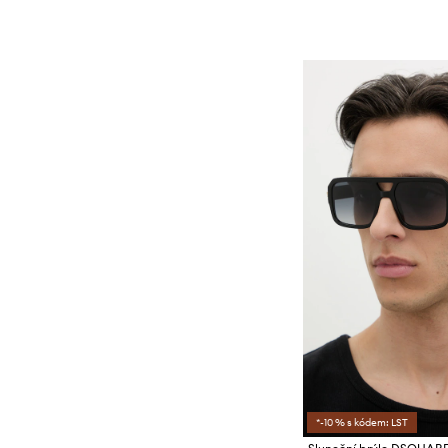
*-10 % s kódem: LST