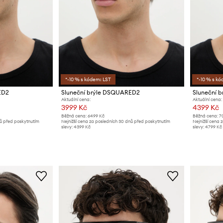
*-10 % s kódem: LST
*-10 % s kó
ED2
Sluneční brýle DSQUARED2
Sluneční 
Aktuální cena:
Aktuální cena:
3999 Kč
4399 Kč
Běžná cena:
6499 Kč
Běžná cena:
7
nů před poskytnutím
Nejnižší cena za posledních 30 dnů před poskytnutím
Nejnižší cena 
slevy:
4399 Kč
slevy:
4799 Kč