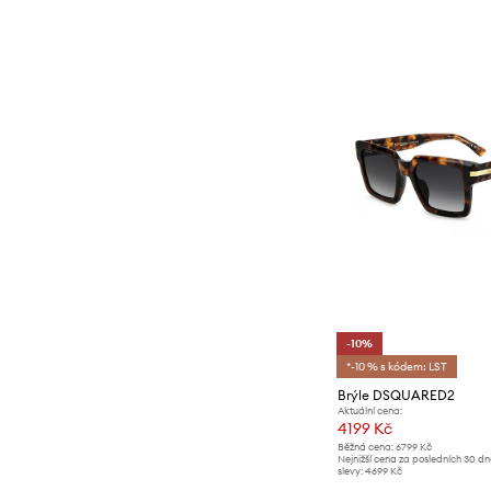
-10%
*-10 % s kódem: LST
Brýle DSQUARED2
Aktuální cena:
4199 Kč
Běžná cena:
6799 Kč
Nejnižší cena za posledních 30 d
slevy:
4699 Kč