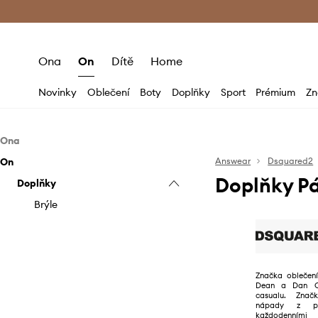
Premium Fashion Benefits
Doručení a vr
Ona
On
Dítě
Home
Novinky
Oblečení
Boty
Doplňky
Sport
Prémium
Zn
Ona
On
Doplňky
Answear
Dsquared2
Doplňky P
Doplňky
Brýle
Brýle
Značka oblečení,
Dean a Dan Ca
casualu. Znač
nápady z př
každodenními