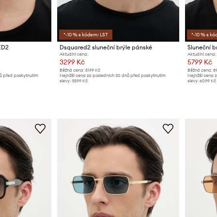
*-10 % s kódem: LST
*-10 % s kó
ED2
Dsquared2 sluneční brýle pánské
Sluneční 
Aktuální cena:
Aktuální cena:
3299 Kč
5799 Kč
Běžná cena:
5199 Kč
Běžná cena:
8
nů před poskytnutím
Nejnižší cena za posledních 30 dnů před poskytnutím
Nejnižší cena 
slevy:
3599 Kč
slevy:
6099 Kč