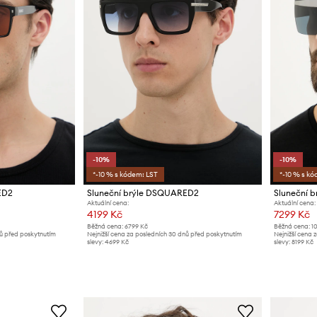
-10%
-10%
*-10 % s kódem: LST
*-10 % s kó
ED2
Sluneční brýle DSQUARED2
Sluneční 
Aktuální cena:
Aktuální cena:
4199 Kč
7299 Kč
Běžná cena:
6799 Kč
Běžná cena:
1
nů před poskytnutím
Nejnižší cena za posledních 30 dnů před poskytnutím
Nejnižší cena 
slevy:
4699 Kč
slevy:
8199 Kč