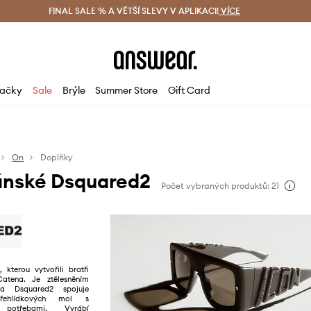
ácení zdarma (od 1800 Kč)
FINAL SALE % A VĚTŠÍ SLEVY V APLIKACI!
Doručení i do 24 h
VÍCE
Ušetřete s 
ačky
Sale
Brýle
Summer Store
Gift Card
On
Doplňky
ánské Dsquared2
Počet vybraných produktů: 21
 kterou vytvořili bratři
tena. Je ztělesněním
ka Dsquared2 spojuje
ehlídkových mol s
 potřebami. Vyrábí