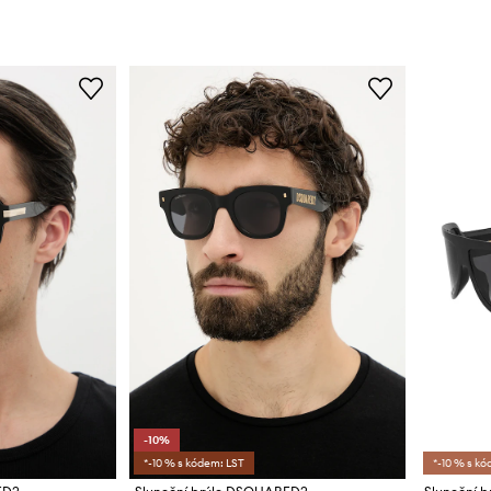
-10%
*-10 % s kódem: LST
*-10 % s kó