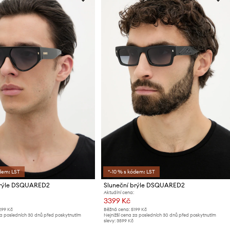
dem: LST
*-10 % s kódem: LST
brýle DSQUARED2
Sluneční brýle DSQUARED2
Aktuální cena:
3399 Kč
299 Kč
Běžná cena:
5199 Kč
za posledních 30 dnů před poskytnutím
Nejnižší cena za posledních 30 dnů před poskytnutím
slevy:
3599 Kč