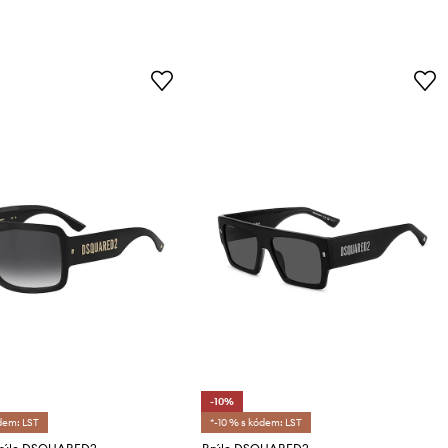
-10%
dem: LST
*-10 % s kódem: LST