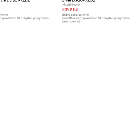
brýle DSQUARED2
Brýle DSQUARED2
Aktuální cena:
3399 Kč
999 Kč
Běžná cena:
5699 Kč
za posledních 30 dnů před poskytnutím
Nejnižší cena za posledních 30 dnů před poskytnutím
slevy:
3799 Kč