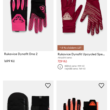
*-5 % s kódem: LST
Rukavice Dynafit Dna 2
Rukavice Dynafit Upcycled Speed
Aktuální cena:
1699 Kč
729 Kč
Běžná cena:
999 Kč
Nejnižší cena:
769 Kč