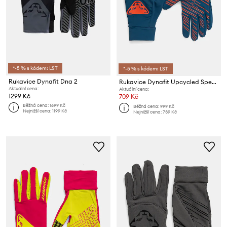
*-5 % s kódem: LST
*-5 % s kódem: LST
Rukavice Dynafit Dna 2
Rukavice Dynafit Upcycled Speed
Aktuální cena:
Aktuální cena:
1299 Kč
709 Kč
Běžná cena:
1699 Kč
Běžná cena:
999 Kč
Nejnižší cena:
1199 Kč
Nejnižší cena:
739 Kč