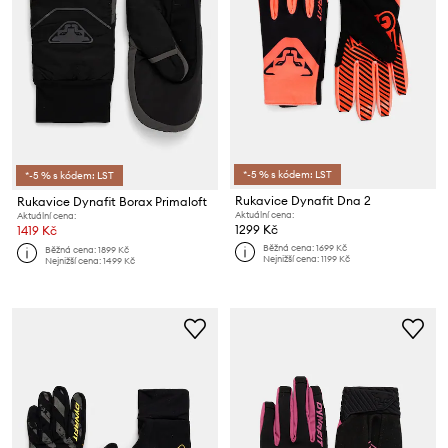
*-5 % s kódem: LST
*-5 % s kódem: LST
Rukavice Dynafit Dna 2
Rukavice Dynafit Borax Primaloft
Aktuální cena:
Aktuální cena:
1299 Kč
1419 Kč
Běžná cena:
1699 Kč
Běžná cena:
1899 Kč
Nejnižší cena:
1199 Kč
Nejnižší cena:
1499 Kč