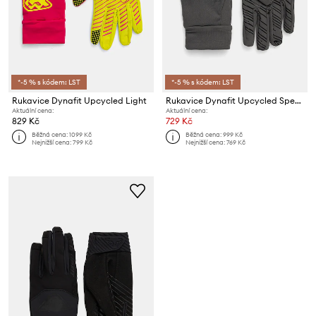
*-5 % s kódem: LST
*-5 % s kódem: LST
Rukavice Dynafit Upcycled Light
Rukavice Dynafit Upcycled Speed
Aktuální cena:
Aktuální cena:
829 Kč
729 Kč
Běžná cena:
1099 Kč
Běžná cena:
999 Kč
Nejnižší cena:
799 Kč
Nejnižší cena:
769 Kč