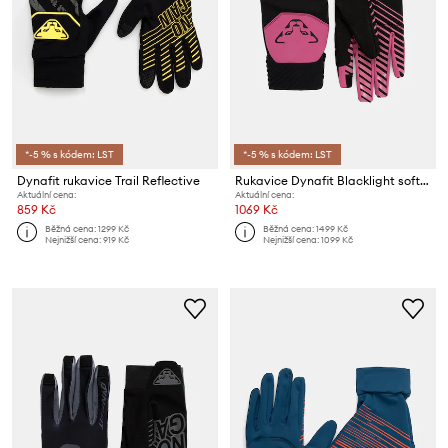
*-5 % s kódem: LST
*-5 % s kódem: LST
Dynafit rukavice Trail Reflective
Rukavice Dynafit Blacklight softshell
Aktuální cena:
Aktuální cena:
859 Kč
1069 Kč
Běžná cena:
1299 Kč
Běžná cena:
1499 Kč
Nejnižší cena:
919 Kč
Nejnižší cena:
1099 Kč