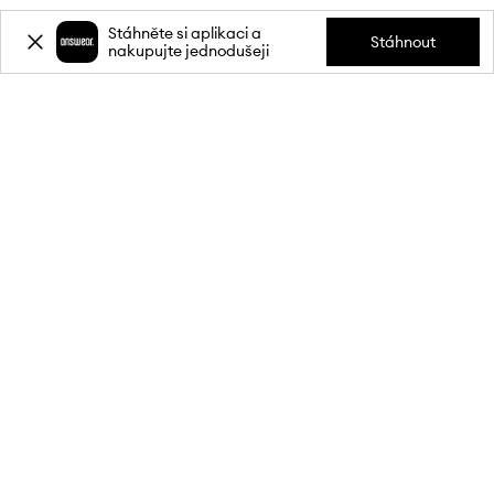
Stáhněte si aplikaci a
Stáhnout
nakupujte jednodušeji
Přihlaste se k odběru novinek a
získejte slevu
20 %
** na svůj první
nákup.
Připojte se k naší komunitě a získejte informace o nejnovějších
akcích a produktech.
**Sleva je jednorázová, vztahuje se na nezlevněné produkty a platí při