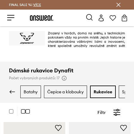
FINAL SALE %!
VÍCE
Ušetřete s Answear Club
Zrozený v horách, doma na sněhu, s technickým
pokrokem vždy na prvním místě: Jejich historie je
charakterizována vášnivými lidmi a inovacemi,
které společně umožnily revolučně změnit svět
horských a lyžařských sportů.
Dámské rukavice Dynafit
Počet vybraných produktů: 17
batohy
čepice a klobouky
rukavice
spor
Filtr