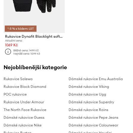
*-5 % s kódem: LST
Rukavice Dynafit Blacklight softshell
Aktuální cena:
1069 Kč
Běžná cena:
1499 Kč
Nejnižší cena:
1099 Kč
Nejoblíbenější kategorie
Rukavice Salewa
Dámské rukavice Emu Australia
Rukavice Black Diamond
Dámské rukavice Viking
POC rukavice
Dámské rukavice Ugg
Rukavice Under Armour
Dámské rukavice Superdry
The North Face Rukavice
Dámské rukavice Rains
Dámské rukavice Guess
Dámské rukavice Pepe Jeans
Dámské rukavice Nike
Dámské rukavice Colourwear
Rukavice Burton
Dámské rukavice Houdini