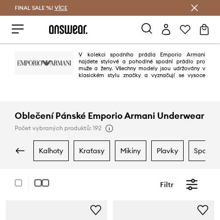
FINAL SALE %!
VÍCE
Ušetřete s Answear Club
V kolekci spodního prádla Emporio Armani
najdete stylové a pohodlné spodní prádlo pro
muže a ženy. Všechny modely jsou udržovány v
klasickém stylu značky a vyznačují se vysoce
kvalitními materiály, pohodlím a rozpoznatelným logem.
Oblečení Pánské Emporio Armani Underwear
Počet vybraných produktů: 192
kalhoty
kraťasy
mikiny
plavky
spodní 
Filtr