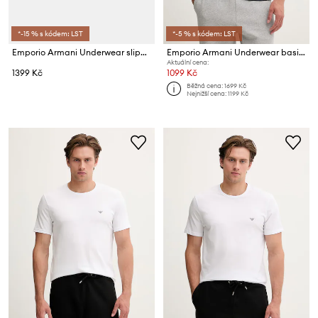
*-15 % s kódem: LST
*-5 % s kódem: LST
Emporio Armani Underwear slipy pánské bavlněné s elastanem 2-pack
Emporio Armani Underwear basic tričko pánské bavlněné s elastanem 2-pack
Aktuální cena:
1399 Kč
1099 Kč
Běžná cena:
1699 Kč
Nejnižší cena:
1199 Kč