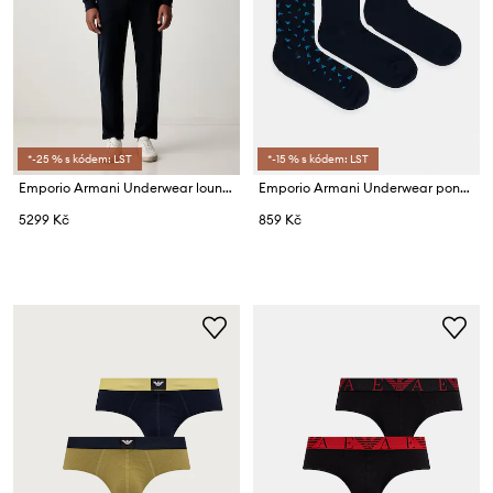
*-25 % s kódem: LST
*-15 % s kódem: LST
Emporio Armani Underwear loungewear set pánský
Emporio Armani Underwear ponožky pánské 3-pack
5299 Kč
859 Kč