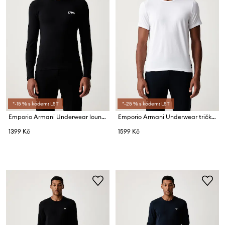
*-15 % s kódem: LST
*-25 % s kódem: LST
Emporio Armani Underwear lounge tričko s dlouhým rukávem pánské
Emporio Armani Underwear tričko pánské bavlněné s elastanem 2-pack
1399 Kč
1599 Kč