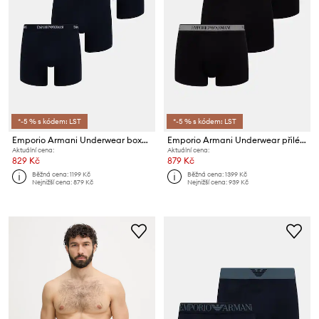
*-5 % s kódem: LST
*-5 % s kódem: LST
Emporio Armani Underwear boxerky pánské s bavlnou 3-pack
Emporio Armani Underwear přiléhavé boxerky pánské 3-pack
Aktuální cena:
Aktuální cena:
829 Kč
879 Kč
Běžná cena:
1199 Kč
Běžná cena:
1399 Kč
Nejnižší cena:
879 Kč
Nejnižší cena:
939 Kč