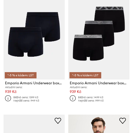
*-5 % s kódem: LST
*-5 % s kódem: LST
Emporio Armani Underwear boxerky pánské bavlněné 2-pack
Emporio Armani Underwear boxerky pánské s bavlnou 3-pack
Aktuální cena:
Aktuální cena:
939 Kč
939 Kč
Běžná cena:
1399 Kč
Běžná cena:
1499 Kč
Nejnižší cena:
949 Kč
Nejnižší cena:
999 Kč