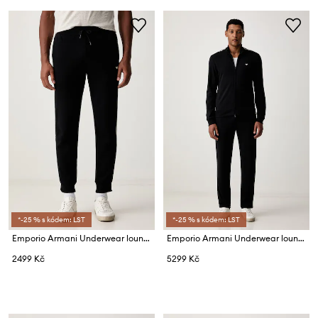
*-25 % s kódem: LST
*-25 % s kódem: LST
Emporio Armani Underwear loungewear kalhoty pánské
Emporio Armani Underwear loungewear set pánský
2499 Kč
5299 Kč