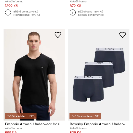
Aktuální cena:
Aktuální cena:
1399 Kč
879 Kč
Běžná cena:
2199 Kč
Běžná cena:
1399 Kč
Nejnižší cena:
1499 Kč
Nejnižší cena:
939 Kč
*-5 % s kódem: LST
*-5 % s kódem: LST
Emporio Armani Underwear basic tričko pánské bavlněné s elastanem 2-pack
Boxerky Emporio Armani Underwear 3-pack
Aktuální cena:
Aktuální cena:
999 Kč
829 Kč