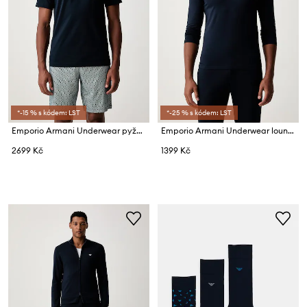
*-15 % s kódem: LST
*-25 % s kódem: LST
Emporio Armani Underwear pyžamo pánské bavlněné
Emporio Armani Underwear lounge tričko s dlouhým rukávem pánské
2699 Kč
1399 Kč