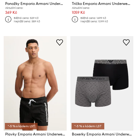
Ponožky Emporio Armani Underwear 3-pack
Tričko Emporio Armani Underwear 2-pack
Aktuální cena:
Aktuální cena:
369 Kč
1059 Kč
Běžná cena:
529 Kč
Běžná cena:
1699 Kč
Nejnižší cena:
389 Kč
Nejnižší cena:
1099 Kč
*-5 % s kódem: LST
*-5 % s kódem: LST
Plavky Emporio Armani Underwear
Boxerky Emporio Armani Underwear 2-pack