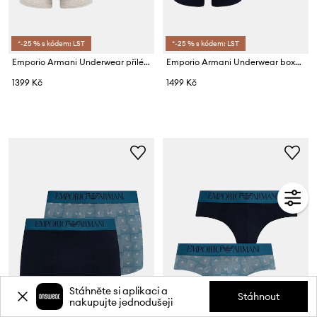
*-25 % s kódem: LST
*-25 % s kódem: LST
Emporio Armani Underwear přiléhavé boxerky pánské bavlněné s elastanem 3-pack
Emporio Armani Underwear boxerky pánské s bavlnou 3-pack
1399 Kč
1499 Kč
Stáhněte si aplikaci a
Stáhnout
nakupujte jednodušeji