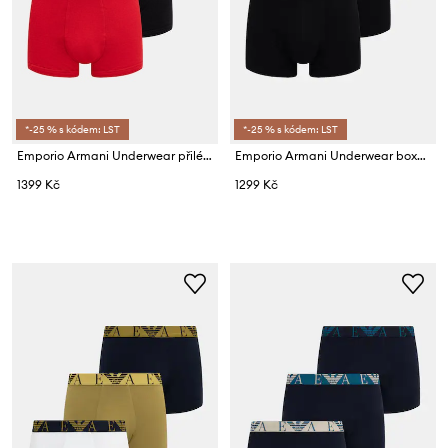
*-25 % s kódem: LST
*-25 % s kódem: LST
Emporio Armani Underwear přiléhavé boxerky pánské bavlněné s elastanem 3-pack
Emporio Armani Underwear boxerky pánské bavlněné s elastanem 3-pack
1399 Kč
1299 Kč