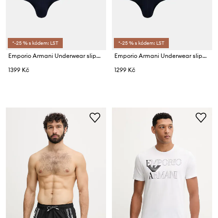
*-25 % s kódem: LST
*-25 % s kódem: LST
Emporio Armani Underwear slipy pánské bavlněné s elastanem 3-pack
Emporio Armani Underwear slipy pánské s bavlnou 3-pack
1399 Kč
1299 Kč