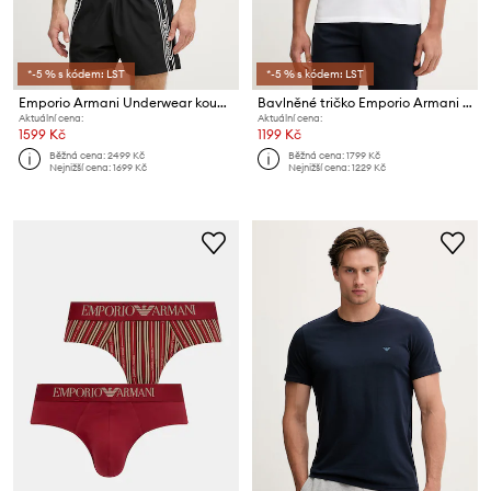
*-5 % s kódem: LST
*-5 % s kódem: LST
Emporio Armani Underwear koupací šortky pánské
Bavlněné tričko Emporio Armani Underwear
Aktuální cena:
Aktuální cena:
1599 Kč
1199 Kč
Běžná cena:
2499 Kč
Běžná cena:
1799 Kč
Nejnižší cena:
1699 Kč
Nejnižší cena:
1229 Kč