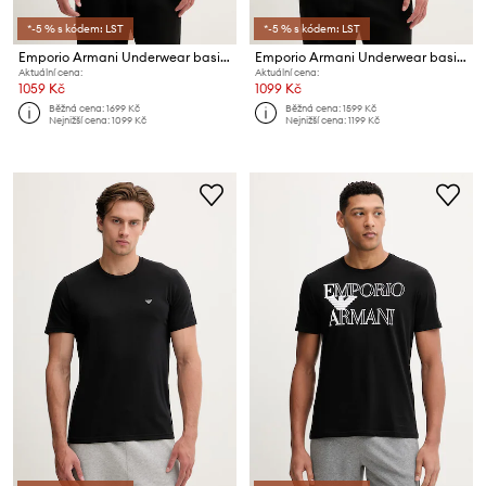
*-5 % s kódem: LST
*-5 % s kódem: LST
Emporio Armani Underwear basic tričko pánské bavlněné s elastanem 2-pack
Emporio Armani Underwear basic tričko pánské bavlněné s elastanem 2-pack
Aktuální cena:
Aktuální cena:
1059 Kč
1099 Kč
Běžná cena:
1699 Kč
Běžná cena:
1599 Kč
Nejnižší cena:
1099 Kč
Nejnižší cena:
1199 Kč