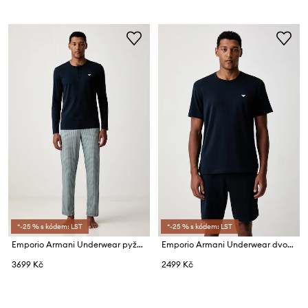
*-25 % s kódem: LST
*-25 % s kódem: LST
Emporio Armani Underwear pyžamo pánské bavlněné
Emporio Armani Underwear dvoudílné pyžamo pánské bavlněné s elastanem
3699 Kč
2499 Kč