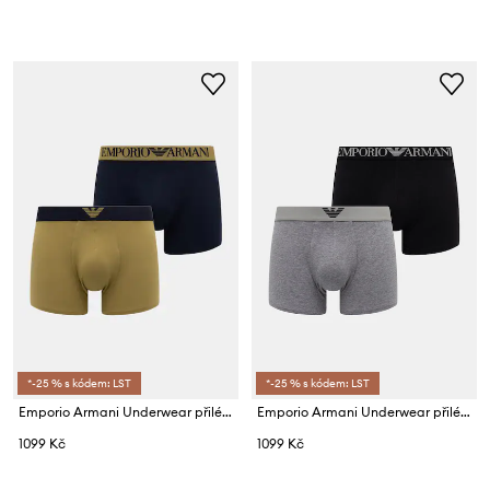
*-25 % s kódem: LST
*-25 % s kódem: LST
Emporio Armani Underwear přiléhavé boxerky pánské bavlněné s elastanem
Emporio Armani Underwear přiléhavé boxerky pánské bavlněné s elastanem
1099 Kč
1099 Kč