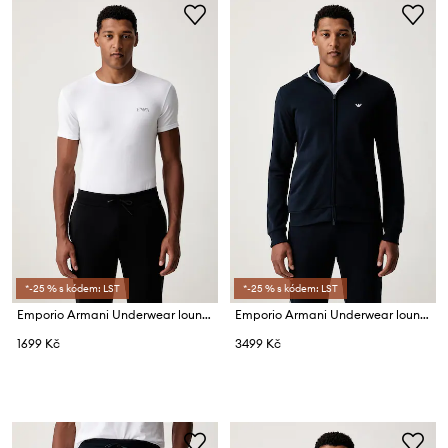
*-25 % s kódem: LST
*-25 % s kódem: LST
Emporio Armani Underwear loungwear tričko pánské bavlněné s elastanem
Emporio Armani Underwear loungwear mikina pánská s bavlnou
1699 Kč
3499 Kč