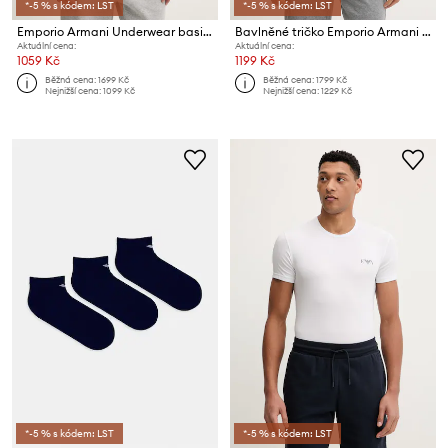
*-5 % s kódem: LST
*-5 % s kódem: LST
Emporio Armani Underwear basic tričko pánské bavlněné s elastanem 2-pack
Bavlněné tričko Emporio Armani Underwear
Aktuální cena:
Aktuální cena:
1059 Kč
1199 Kč
Běžná cena:
1699 Kč
Běžná cena:
1799 Kč
Nejnižší cena:
1099 Kč
Nejnižší cena:
1229 Kč
*-5 % s kódem: LST
*-5 % s kódem: LST