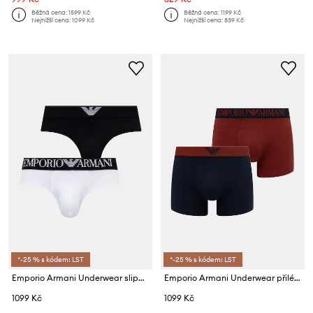
Běžná cena:
1599 Kč
Běžná cena:
1199 Kč
Nejnižší cena:
1099 Kč
Nejnižší cena:
839 Kč
*-25 % s kódem: LST
*-25 % s kódem: LST
Emporio Armani Underwear slipy pánské bavlněné s elastanem 2-pack
Emporio Armani Underwear přiléhavé boxerky pánské bavlněné s elastanem
1099 Kč
1099 Kč