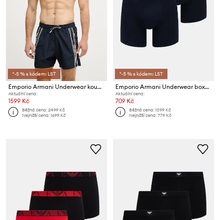
*-5 % s kódem: LST
*-5 % s kódem: LST
Emporio Armani Underwear koupací šortky pánské
Emporio Armani Underwear boxerky pánské bavlněné s elastanem 2-pack
Aktuální cena:
Aktuální cena:
1599 Kč
709 Kč
Běžná cena:
2499 Kč
Běžná cena:
1099 Kč
Nejnižší cena:
1699 Kč
Nejnižší cena:
779 Kč