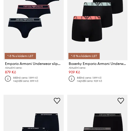
*-5 % s kódem: LST
*-5 % s kódem: LST
Emporio Armani Underwear slipy pánské s bavlnou 3-pack
Boxerky Emporio Armani Underwear 3-pack
Aktuální cena:
Aktuální cena:
879 Kč
909 Kč
Běžná cena:
1399 Kč
Běžná cena:
1399 Kč
Nejnižší cena:
899 Kč
Nejnižší cena:
929 Kč