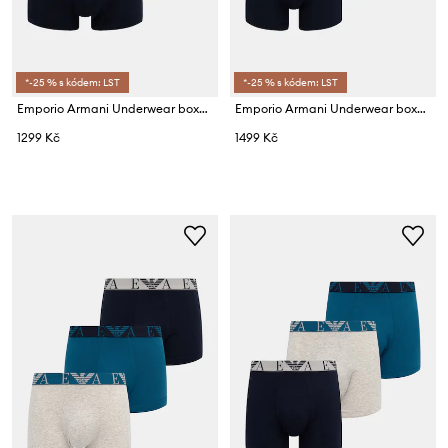
*-25 % s kódem: LST
*-25 % s kódem: LST
Emporio Armani Underwear boxerky pánské bavlněné s elastanem 3-pack
Emporio Armani Underwear boxerky pánské s bavlnou 3-pack
1299 Kč
1499 Kč