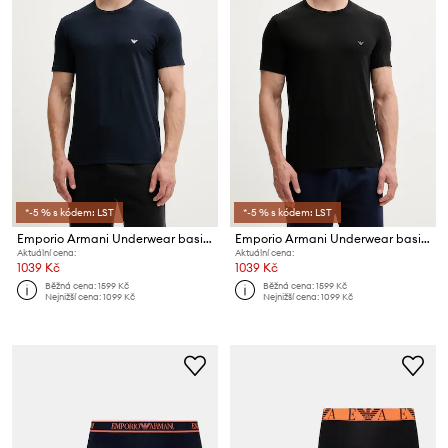
*-5 % s kódem: LST
*-5 % s kódem: LST
Emporio Armani Underwear basic tričko pánské bavlněné s elastanem 2-pack
Emporio Armani Underwear basic tričko pánské bavlněné s elastanem 2-pack
Aktuální cena:
Aktuální cena:
1039 Kč
1039 Kč
Běžná cena:
1599 Kč
Běžná cena:
1599 Kč
Nejnižší cena:
1099 Kč
Nejnižší cena:
1099 Kč