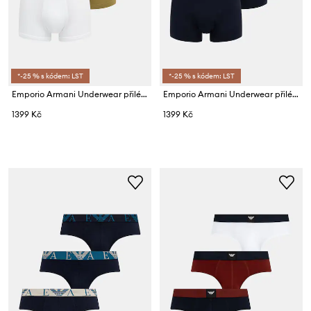
*-25 % s kódem: LST
*-25 % s kódem: LST
Emporio Armani Underwear přiléhavé boxerky pánské bavlněné s elastanem 3-pack
Emporio Armani Underwear přiléhavé boxerky pánské bavlněné s elastanem 3-pack
1399 Kč
1399 Kč