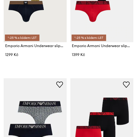
*-25 % s kódem: LST
*-25 % s kódem: LST
Emporio Armani Underwear slipy pánské s bavlnou 3-pack
Emporio Armani Underwear slipy pánské bavlněné s elastanem 3-pack
1299 Kč
1399 Kč