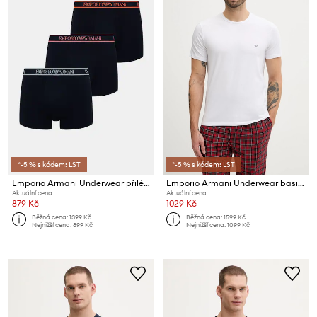
*-5 % s kódem: LST
*-5 % s kódem: LST
Emporio Armani Underwear přiléhavé boxerky pánské 3-pack
Emporio Armani Underwear basic tričko pánské bavlněné s elastanem 2-pack
Aktuální cena:
Aktuální cena:
879 Kč
1029 Kč
Běžná cena:
1399 Kč
Běžná cena:
1599 Kč
Nejnižší cena:
899 Kč
Nejnižší cena:
1099 Kč