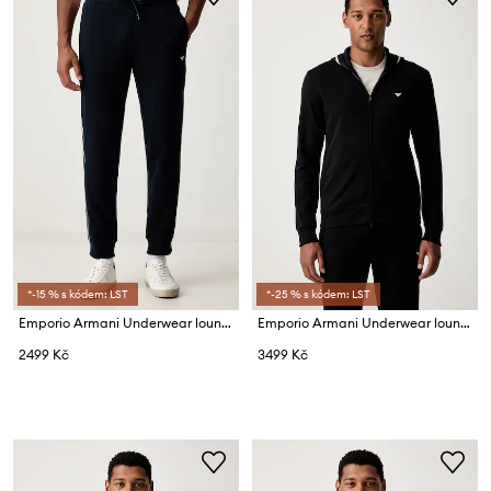
*-15 % s kódem: LST
*-25 % s kódem: LST
Emporio Armani Underwear loungewear kalhoty pánské
Emporio Armani Underwear loungwear mikina pánská s bavlnou
2499 Kč
3499 Kč