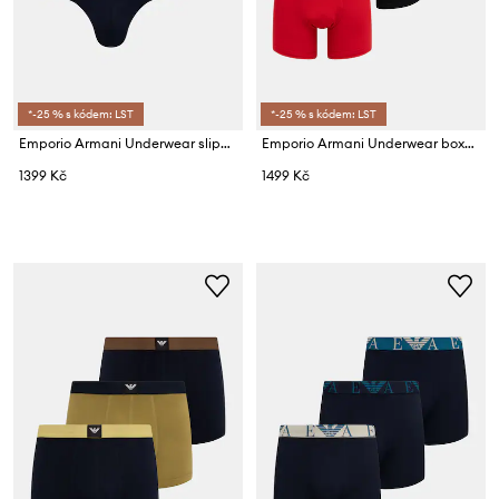
*-25 % s kódem: LST
*-25 % s kódem: LST
Emporio Armani Underwear slipy pánské bavlněné s elastanem 2-pack
Emporio Armani Underwear boxerky pánské s bavlnou 3-pack
1399 Kč
1499 Kč