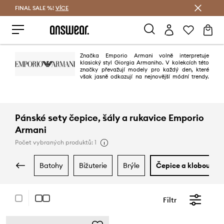
FINAL SALE %!
VÍCE
Ušetřete s Answear Club
Značka Emporio Armani volně interpretuje
klasický styl Giorgia Armaniho. V kolekcích této
značky převažují modely pro každý den, které
však jasně odkazují na nejnovější módní trendy.
Kolekce charakterizuje hra živých barev, pečlivá úprava materiálu a
vyjímečná kvalita. Díky vášní a nadšení Giorgia Armaniho může být každý
tak trochu Ital.
Pánské sety čepice, šály a rukavice Emporio
Armani
Počet vybraných produktů: 1
batohy
bižuterie
brýle
čepice a klobouky
Filtr