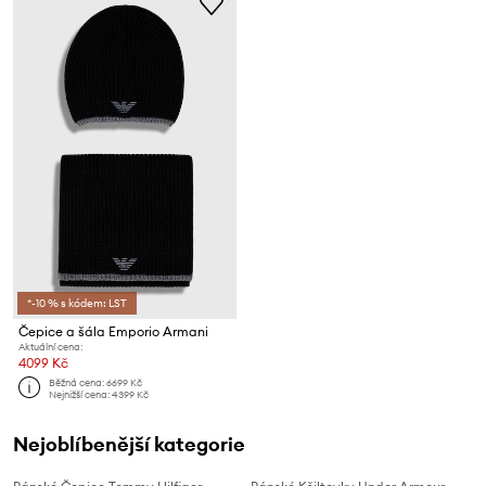
*-10 % s kódem: LST
Čepice a šála Emporio Armani
Aktuální cena:
4099 Kč
Běžná cena:
6699 Kč
Nejnižší cena:
4399 Kč
Nejoblíbenější kategorie