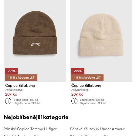
-30%
-30%
*-5 % s kódem: LST
*-5 % s kódem: LST
Čepice Billabong
Čepice Billabong
Aktuální cena:
Aktuální cena:
209 Kč
209 Kč
Běžná cena:
629 Kč
Běžná cena:
629 Kč
Nejnižší cena:
299 Kč
Nejnižší cena:
299 Kč
Nejoblíbenější kategorie
Pánské Čepice Tommy Hilfiger
Pánské Kšiltovky Under Armour