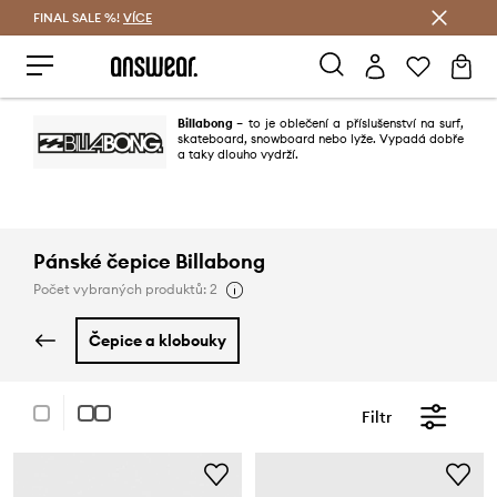
FINAL SALE %!
VÍCE
Ušetřete s Answear Club
Billabong
– to je oblečení a příslušenství na surf,
skateboard, snowboard nebo lyže. Vypadá dobře
a taky dlouho vydrží.
Pánské čepice Billabong
Počet vybraných produktů: 2
čepice a klobouky
Filtr