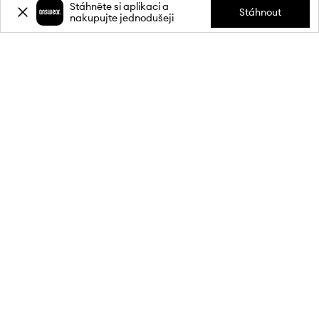
Stáhněte si aplikaci a
Stáhnout
nakupujte jednodušeji
Přihlaste se k odběru novinek a
získejte slevu
20 %
** na svůj první
nákup.
Připojte se k naší komunitě a získejte informace o nejnovějších
akcích a produktech.
**Sleva je jednorázová, vztahuje se na nezlevněné produkty a platí při
nákupu v min. hodnotě 1 900 Kč. Slevu nelze kombinovat s jinými