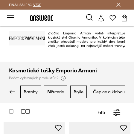
FINAL SALE %!
VÍCE
Ušetřete s Answear Club
Značka Emporio Armani volně interpretuje
klasický styl Giorgia Armaniho. V kolekcích této
značky převažují modely pro každý den, které
však jasně odkazují na nejnovější módní trendy.
Kolekce charakterizuje hra živých barev, pečlivá úprava materiálu a
vyjímečná kvalita. Díky vášní a nadšení Giorgia Armaniho může být každý
tak trochu Ital.
Kosmetické tašky Emporio Armani
Počet vybraných produktů: 2
batohy
bižuterie
brýle
čepice a klobouky
Filtr