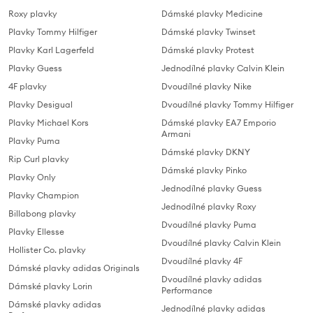
Roxy plavky
Dámské plavky Medicine
Plavky Tommy Hilfiger
Dámské plavky Twinset
Plavky Karl Lagerfeld
Dámské plavky Protest
Plavky Guess
Jednodílné plavky Calvin Klein
4F plavky
Dvoudílné plavky Nike
Plavky Desigual
Dvoudílné plavky Tommy Hilfiger
Plavky Michael Kors
Dámské plavky EA7 Emporio
Armani
Plavky Puma
Dámské plavky DKNY
Rip Curl plavky
Dámské plavky Pinko
Plavky Only
Jednodílné plavky Guess
Plavky Champion
Jednodílné plavky Roxy
Billabong plavky
Dvoudílné plavky Puma
Plavky Ellesse
Dvoudílné plavky Calvin Klein
Hollister Co. plavky
Dvoudílné plavky 4F
Dámské plavky adidas Originals
Dvoudílné plavky adidas
Dámské plavky Lorin
Performance
Dámské plavky adidas
Jednodílné plavky adidas