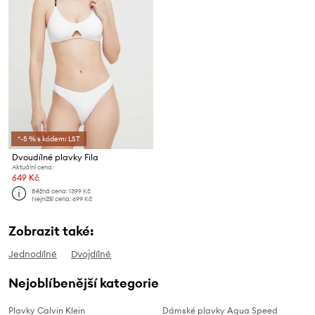
*-5 % s kódem: LST
Dvoudílné plavky Fila
Aktuální cena:
649 Kč
Běžná cena:
1399 Kč
Nejnižší cena:
699 Kč
Zobrazit také:
Jednodílné
Dvojdílné
Nejoblíbenější kategorie
Plavky Calvin Klein
Dámské plavky Aqua Speed