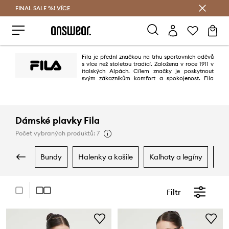
FINAL SALE %!
VÍCE
Ušetřete s Answear Club
Fila je přední značkou na trhu sportovních oděvů
s více než stoletou tradicí. Založena v roce 1911 v
italských Alpách. Cílem značky je poskytnout
svým zákazníkům komfort a spokojenost. Fila
získala široké uznání po celém světě jako důvěryhodný výrobce vysoce
kvalitních oděvů, které nejen zaručují pohodlí při nošení, ale také vytvářejí
trendy.
Dámské plavky Fila
Počet vybraných produktů: 7
bundy
halenky a košile
kalhoty a legíny
m
Filtr