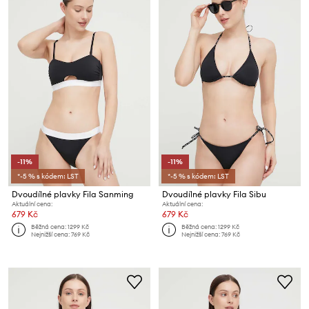
-11%
-11%
*-5 % s kódem: LST
*-5 % s kódem: LST
Dvoudílné plavky Fila Sanming
Dvoudílné plavky Fila Sibu
Aktuální cena:
Aktuální cena:
679 Kč
679 Kč
Běžná cena:
1299 Kč
Běžná cena:
1299 Kč
Nejnižší cena:
769 Kč
Nejnižší cena:
769 Kč