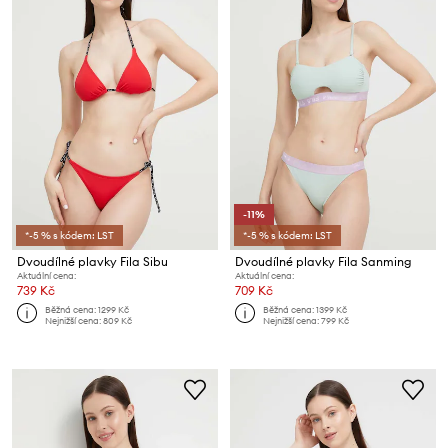
-11%
*-5 % s kódem: LST
*-5 % s kódem: LST
Dvoudílné plavky Fila Sibu
Dvoudílné plavky Fila Sanming
Aktuální cena:
Aktuální cena:
739 Kč
709 Kč
Běžná cena:
1299 Kč
Běžná cena:
1399 Kč
Nejnižší cena:
809 Kč
Nejnižší cena:
799 Kč