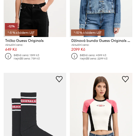
-12%
*-5 % s kódem: LST
*-10 % s kódem: LST
Tričko Guess Originals
Džínová bunda Guess Originals HARRINGTON
Aktuální cena:
Aktuální cena:
649 Kč
2099 Kč
Běžná cena:
1399 Kč
Běžná cena:
4399 Kč
Nejnižší cena:
739 Kč
Nejnižší cena:
2299 Kč