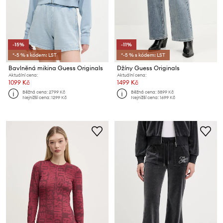
-15%
-11%
*-5 % s kódem: LST
*-5 % s kódem: LST
Bavlněná mikina Guess Originals
Džíny Guess Originals
Aktuální cena:
Aktuální cena:
1099 Kč
1499 Kč
Běžná cena:
2799 Kč
Běžná cena:
3899 Kč
Nejnižší cena:
1299 Kč
Nejnižší cena:
1699 Kč