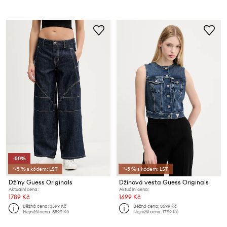
-50%
*-5 % s kódem: LST
*-5 % s kódem: LST
Džíny Guess Originals
Džínová vesta Guess Originals
Aktuální cena:
Aktuální cena:
1789 Kč
1699 Kč
Běžná cena:
3599 Kč
Běžná cena:
3599 Kč
Nejnižší cena:
3599 Kč
Nejnižší cena:
1799 Kč