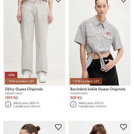
-12%
*-5 % s kódem: LST
*-5 % s kódem: LST
Džíny Guess Originals
Bavlněná košile Guess Originals
Aktuální cena:
Aktuální cena:
1399 Kč
909 Kč
Běžná cena:
3599 Kč
Běžná cena:
2199 Kč
Nejnižší cena:
1599 Kč
Nejnižší cena:
1009 Kč