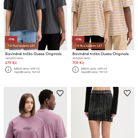
-11%
-11%
*-5 % s kódem: LST
*-5 % s kódem: LST
Bavlněné tričko Guess Originals
Bavlněné tričko Guess Originals
Aktuální cena:
Aktuální cena:
679 Kč
709 Kč
Běžná cena:
1599 Kč
Běžná cena:
1699 Kč
Nejnižší cena:
769 Kč
Nejnižší cena:
799 Kč