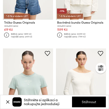
-11%
*-5 % s kódem: LST
*-5 % s kódem: LST
Tričko Guess Originals
Bavlněná bunda Guess Originals
Aktuální cena:
Aktuální cena:
619 Kč
1599 Kč
Běžná cena:
1399 Kč
Běžná cena:
4099 Kč
Nejnižší cena:
649 Kč
Nejnižší cena:
1799 Kč
Stáhněte si aplikaci a
Stáhnout
nakupujte jednodušeji