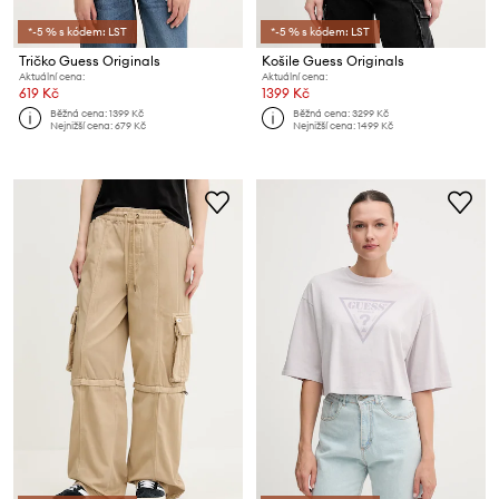
*-5 % s kódem: LST
*-5 % s kódem: LST
Tričko Guess Originals
Košile Guess Originals
Aktuální cena:
Aktuální cena:
619 Kč
1399 Kč
Běžná cena:
1399 Kč
Běžná cena:
3299 Kč
Nejnižší cena:
679 Kč
Nejnižší cena:
1499 Kč