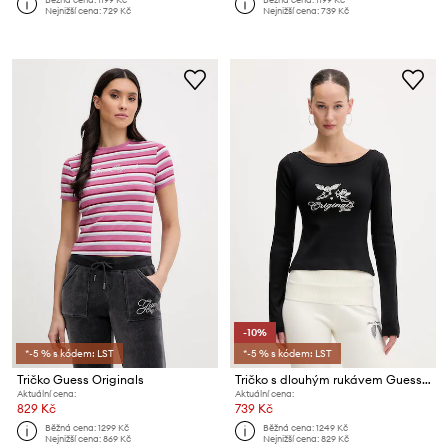
Nejnižší cena:
729 Kč
Nejnižší cena:
739 Kč
-10%
*-5 % s kódem: LST
*-5 % s kódem: LST
Tričko Guess Originals
Tričko s dlouhým rukávem Guess Originals
Aktuální cena:
Aktuální cena:
829 Kč
739 Kč
Běžná cena:
1299 Kč
Běžná cena:
1249 Kč
Nejnižší cena:
869 Kč
Nejnižší cena:
829 Kč