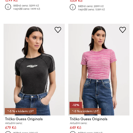
1299 Kč
1009 Kč
Běžná cena:
3299 Kč
Běžná cena:
2899 Kč
Nejnižší cena:
1499 Kč
Nejnižší cena:
1089 Kč
-12%
*-5 % s kódem: LST
*-5 % s kódem: LST
Tričko Guess Originals
Tričko Guess Originals
Aktuální cena:
Aktuální cena:
679 Kč
649 Kč
Běžná cena:
1199 Kč
Běžná cena:
1199 Kč