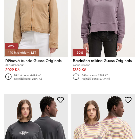
-12%
*-10 % s kódem: LST
-50%
Džínová bunda Guess Originals
Bavlněná mikina Guess Originals
Aktuální cena:
Aktuální cena:
2099 Kč
1389 Kč
Běžná cena:
4699 Kč
Běžná cena:
2799 Kč
Nejnižší cena:
2399 Kč
Nejnižší cena:
2799 Kč