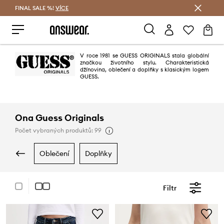
FINAL SALE %!
VÍCE
Ušetřete s Answear Club
V roce 1981 se GUESS ORIGINALS stala globální
značkou životního stylu. Charakteristická
džínovina, oblečení a doplňky s klasickým logem
GUESS.
Ona Guess Originals
Počet vybraných produktů: 99
oblečení
doplňky
Filtr