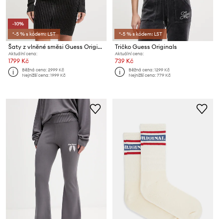
-10%
*-5 % s kódem: LST
*-5 % s kódem: LST
Šaty z vlněné směsi Guess Originals
Tričko Guess Originals
Aktuální cena:
Aktuální cena:
1799 Kč
739 Kč
Běžná cena:
2999 Kč
Běžná cena:
1299 Kč
Nejnižší cena:
1999 Kč
Nejnižší cena:
779 Kč