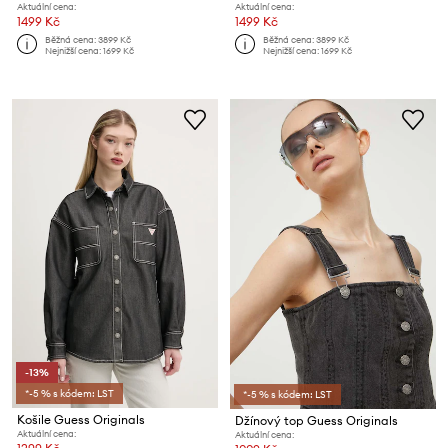
Aktuální cena:
Aktuální cena:
1499 Kč
1499 Kč
Běžná cena:
3899 Kč
Běžná cena:
3899 Kč
Nejnižší cena:
1699 Kč
Nejnižší cena:
1699 Kč
-13%
*-5 % s kódem: LST
*-5 % s kódem: LST
Košile Guess Originals
Džínový top Guess Originals
Aktuální cena:
Aktuální cena: