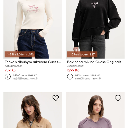
*-5 % s kódem: LST
*-5 % s kódem: LST
Tričko s dlouhým rukávem Guess Originals
Bavlněná mikina Guess Originals
Aktuální cena:
Aktuální cena:
739 Kč
1299 Kč
Běžná cena:
1249 Kč
Běžná cena:
2799 Kč
Nejnižší cena:
779 Kč
Nejnižší cena:
1399 Kč