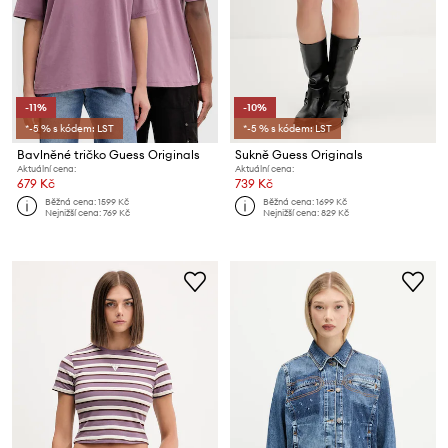
-11%
-10%
*-5 % s kódem: LST
*-5 % s kódem: LST
Bavlněné tričko Guess Originals
Sukně Guess Originals
Aktuální cena:
Aktuální cena:
679 Kč
739 Kč
Běžná cena:
1599 Kč
Běžná cena:
1699 Kč
Nejnižší cena:
769 Kč
Nejnižší cena:
829 Kč