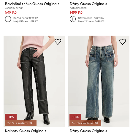
Bavlněné tričko Guess Originals
Džíny Guess Originals
Aktuální cena:
Aktuální cena:
549 Kč
1499 Kč
Běžná cena:
1299 Kč
Běžná cena:
3899 Kč
Nejnižší cena:
619 Kč
Nejnižší cena:
1699 Kč
-11%
-11%
*-5 % s kódem: LST
*-5 % s kódem: LST
Kalhoty Guess Originals
Džíny Guess Originals