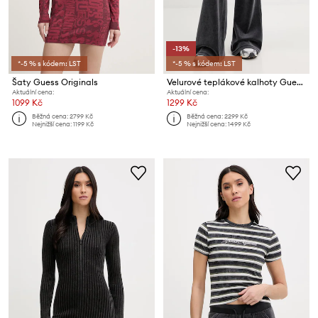
-13%
*-5 % s kódem: LST
*-5 % s kódem: LST
Šaty Guess Originals
Velurové teplákové kalhoty Guess Originals
Aktuální cena:
Aktuální cena:
1099 Kč
1299 Kč
Běžná cena:
2799 Kč
Běžná cena:
2299 Kč
Nejnižší cena:
1199 Kč
Nejnižší cena:
1499 Kč