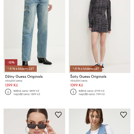
-12%
*-5 % s kódem: LST
*-5 % s kódem: LST
Džíny Guess Originals
Šaty Guess Originals
Aktuální cena:
Aktuální cena:
1399 Kč
1099 Kč
Běžná cena:
3599 Kč
Běžná cena:
2799 Kč
Nejnižší cena:
1599 Kč
Nejnižší cena:
1199 Kč