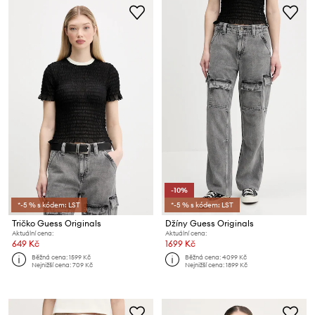
-10%
*-5 % s kódem: LST
*-5 % s kódem: LST
Tričko Guess Originals
Džíny Guess Originals
Aktuální cena:
Aktuální cena:
649 Kč
1699 Kč
Běžná cena:
1599 Kč
Běžná cena:
4099 Kč
Nejnižší cena:
709 Kč
Nejnižší cena:
1899 Kč