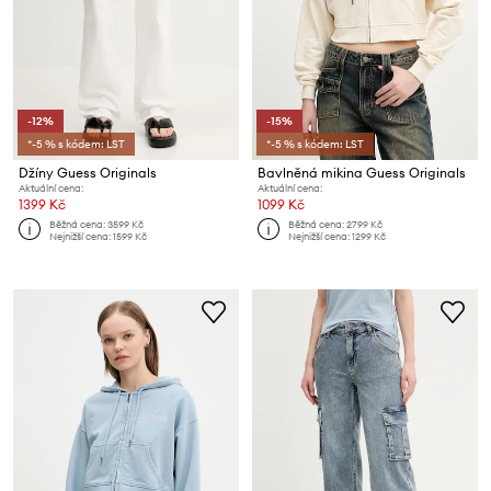
-12%
-15%
*-5 % s kódem: LST
*-5 % s kódem: LST
Džíny Guess Originals
Bavlněná mikina Guess Originals
Aktuální cena:
Aktuální cena:
1399 Kč
1099 Kč
Běžná cena:
3599 Kč
Běžná cena:
2799 Kč
Nejnižší cena:
1599 Kč
Nejnižší cena:
1299 Kč