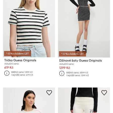
*-5 % s kódem: LST
*-5 % s kódem: LST
Tričko Guess Originals
Džínové šaty Guess Originals
Aktuální cena:
Aktuální cena:
619 Kč
1299 Kč
Běžná cena:
1399 Kč
Běžná cena:
3599 Kč
Nejnižší cena:
679 Kč
Nejnižší cena:
1399 Kč