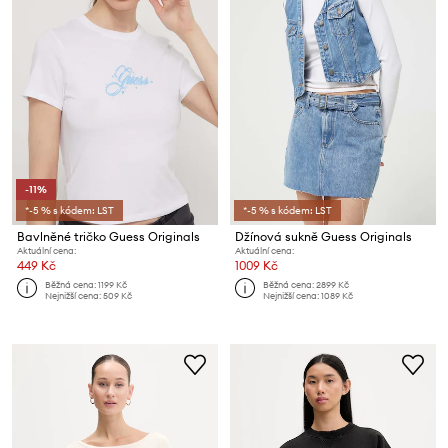
-11%
*-5 % s kódem: LST
*-5 % s kódem: LST
Bavlněné tričko Guess Originals
Džínová sukně Guess Originals
Aktuální cena:
Aktuální cena:
449 Kč
1009 Kč
Běžná cena:
1199 Kč
Běžná cena:
2899 Kč
Nejnižší cena:
509 Kč
Nejnižší cena:
1089 Kč