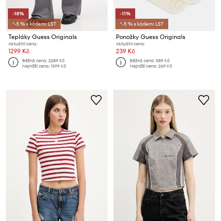
-18%
-11%
*-5 % s kódem: LST
*-5 % s kódem: LST
Tepláky Guess Originals
Ponožky Guess Originals
Aktuální cena:
Aktuální cena:
1299 Kč
239 Kč
Běžná cena:
2289 Kč
Běžná cena:
589 Kč
Nejnižší cena:
1599 Kč
Nejnižší cena:
269 Kč