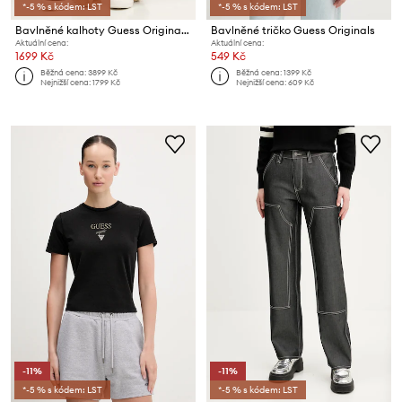
*-5 % s kódem: LST
*-5 % s kódem: LST
Bavlněné kalhoty Guess Originals
Bavlněné tričko Guess Originals
Aktuální cena:
Aktuální cena:
1699 Kč
549 Kč
Běžná cena:
3899 Kč
Běžná cena:
1399 Kč
Nejnižší cena:
1799 Kč
Nejnižší cena:
609 Kč
-11%
-11%
*-5 % s kódem: LST
*-5 % s kódem: LST