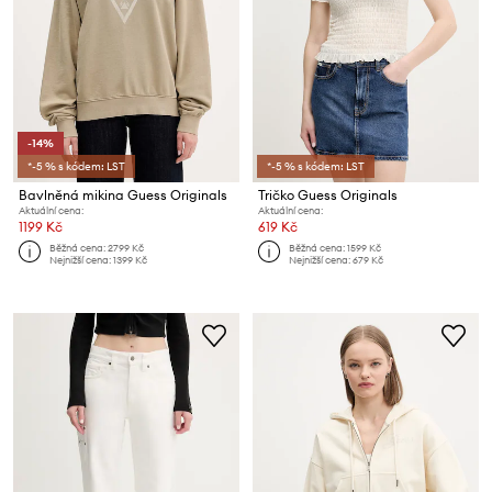
-14%
*-5 % s kódem: LST
*-5 % s kódem: LST
Bavlněná mikina Guess Originals
Tričko Guess Originals
Aktuální cena:
Aktuální cena:
1199 Kč
619 Kč
Běžná cena:
2799 Kč
Běžná cena:
1599 Kč
Nejnižší cena:
1399 Kč
Nejnižší cena:
679 Kč