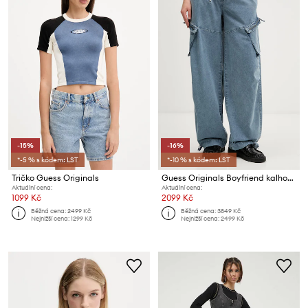
-15%
-16%
*-5 % s kódem: LST
*-10 % s kódem: LST
Tričko Guess Originals
Guess Originals Boyfriend kalhoty dámské
Aktuální cena:
Aktuální cena:
1099 Kč
2099 Kč
Běžná cena:
2499 Kč
Běžná cena:
3849 Kč
Nejnižší cena:
1299 Kč
Nejnižší cena:
2499 Kč