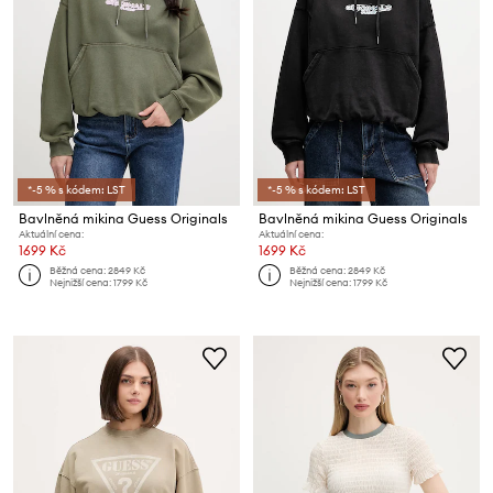
*-5 % s kódem: LST
*-5 % s kódem: LST
Bavlněná mikina Guess Originals
Bavlněná mikina Guess Originals
Aktuální cena:
Aktuální cena:
1699 Kč
1699 Kč
Běžná cena:
2849 Kč
Běžná cena:
2849 Kč
Nejnižší cena:
1799 Kč
Nejnižší cena:
1799 Kč