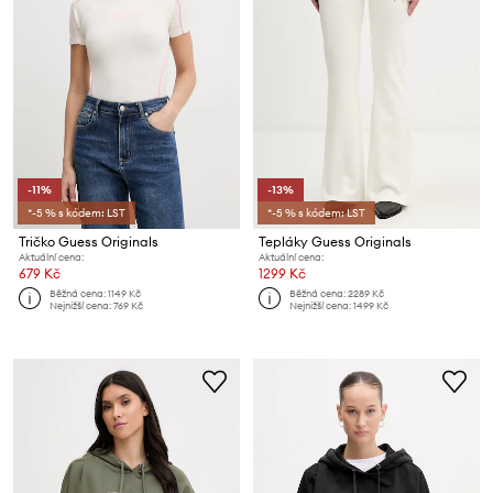
-11%
-13%
*-5 % s kódem: LST
*-5 % s kódem: LST
Tričko Guess Originals
Tepláky Guess Originals
Aktuální cena:
Aktuální cena:
679 Kč
1299 Kč
Běžná cena:
1149 Kč
Běžná cena:
2289 Kč
Nejnižší cena:
769 Kč
Nejnižší cena:
1499 Kč