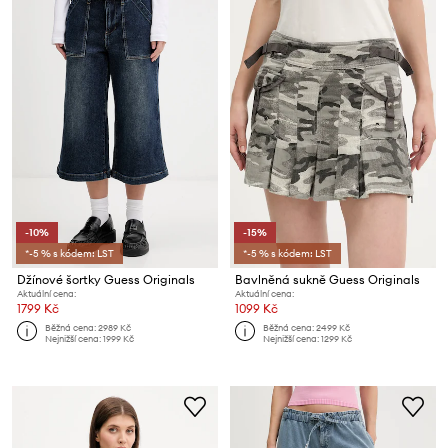
-10%
-15%
*-5 % s kódem: LST
*-5 % s kódem: LST
Džínové šortky Guess Originals
Bavlněná sukně Guess Originals
Aktuální cena:
Aktuální cena:
1799 Kč
1099 Kč
Běžná cena:
2989 Kč
Běžná cena:
2499 Kč
Nejnižší cena:
1999 Kč
Nejnižší cena:
1299 Kč