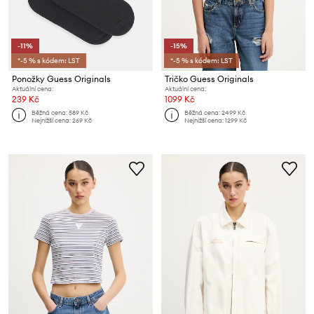
-11%
-15%
*-5 % s kódem: LST
*-5 % s kódem: LST
Ponožky Guess Originals
Tričko Guess Originals
Aktuální cena:
Aktuální cena:
239 Kč
1099 Kč
Běžná cena:
589 Kč
Běžná cena:
2499 Kč
Nejnižší cena:
269 Kč
Nejnižší cena:
1299 Kč