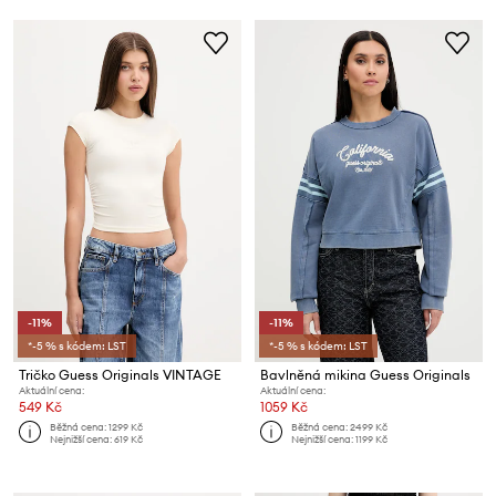
-11%
-11%
*-5 % s kódem: LST
*-5 % s kódem: LST
Tričko Guess Originals VINTAGE
Bavlněná mikina Guess Originals
Aktuální cena:
Aktuální cena:
549 Kč
1059 Kč
Běžná cena:
1299 Kč
Běžná cena:
2499 Kč
Nejnižší cena:
619 Kč
Nejnižší cena:
1199 Kč