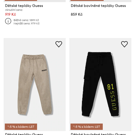
Dětské tepláky Guess
Dětské bavlněné tepláky Guess
Aktuální cena:
919 Kč
859 Kč
Běžná cena:
1899 Kč
Nejnižší cena:
979 Kč
*-5 % s kódem: LST
*-5 % s kódem: LST
Dětské tepláky Guess
Dětské bavlněné tepláky Guess