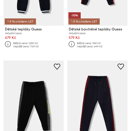
-10%
*-5 % s kódem: LST
*-5 % s kódem: LST
Dětské tepláky Guess
Dětské bavlněné tepláky Guess
Aktuální cena:
Aktuální cena:
679 Kč
579 Kč
Běžná cena:
1299 Kč
Běžná cena:
939 Kč
Nejnižší cena:
709 Kč
Nejnižší cena:
649 Kč