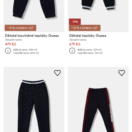
-11%
*-5 % s kódem: LST
*-5 % s kódem: LST
Dětské bavlněné tepláky Guess
Dětské tepláky Guess
Aktuální cena:
Aktuální cena:
479 Kč
679 Kč
Běžná cena:
939 Kč
Běžná cena:
1199 Kč
Nejnižší cena:
509 Kč
Nejnižší cena:
769 Kč