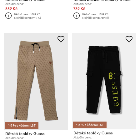
Aktuální cena:
Aktuální cena:
889 Kč
739 Kč
Běžná cena:
1899 Kč
Běžná cena:
1599 Kč
Nejnižší cena:
949 Kč
Nejnižší cena:
769 Kč
*-5 % s kódem: LST
*-5 % s kódem: LST
Dětské tepláky Guess
Dětské tepláky Guess
Aktuální cena:
Aktuální cena: