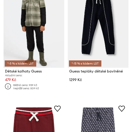
*-5 % s kódem: LST
*-15 % s kódem: LST
Dětské kalhoty Guess
Guess tepláky dětské bavlněné
Aktuální cena:
479 Kč
1299 Kč
Běžná cena:
939 Kč
Nejnižší cena:
509 Kč