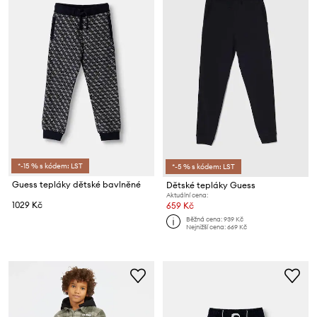
*-15 % s kódem: LST
*-5 % s kódem: LST
Guess tepláky dětské bavlněné
Dětské tepláky Guess
Aktuální cena:
1029 Kč
659 Kč
Běžná cena:
939 Kč
Nejnižší cena:
669 Kč