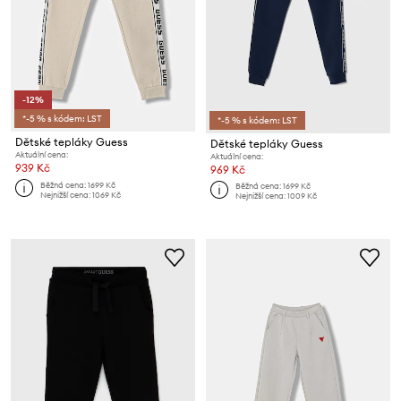
-12%
*-5 % s kódem: LST
*-5 % s kódem: LST
Dětské tepláky Guess
Dětské tepláky Guess
Aktuální cena:
Aktuální cena:
939 Kč
969 Kč
Běžná cena:
1699 Kč
Běžná cena:
1699 Kč
Nejnižší cena:
1069 Kč
Nejnižší cena:
1009 Kč