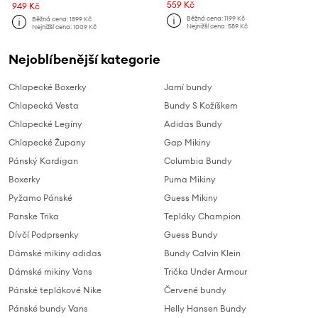
559 Kč
949 Kč
Běžná cena:
1199 Kč
Běžná cena:
1899 Kč
Nejnižší cena:
589 Kč
Nejnižší cena:
1009 Kč
Nejoblíbenější kategorie
Chlapecké Boxerky
Jarní bundy
Chlapecká Vesta
Bundy S Kožíškem
Chlapecké Legíny
Adidas Bundy
Chlapecké Župany
Gap Mikiny
Pánský Kardigan
Columbia Bundy
Boxerky
Puma Mikiny
Pyžamo Pánské
Guess Mikiny
Panske Trika
Tepláky Champion
Dívčí Podprsenky
Guess Bundy
Dámské mikiny adidas
Bundy Calvin Klein
Dámské mikiny Vans
Trička Under Armour
Pánské teplákové Nike
Červené bundy
Pánské bundy Vans
Helly Hansen Bundy