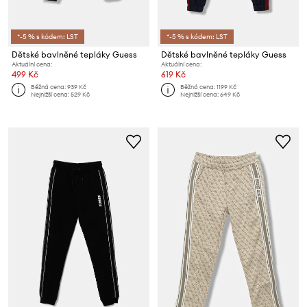
*-5 % s kódem: LST
*-5 % s kódem: LST
Dětské bavlněné tepláky Guess
Dětské bavlněné tepláky Guess
Aktuální cena:
Aktuální cena:
499 Kč
619 Kč
Běžná cena:
939 Kč
Běžná cena:
1199 Kč
Nejnižší cena:
529 Kč
Nejnižší cena:
649 Kč