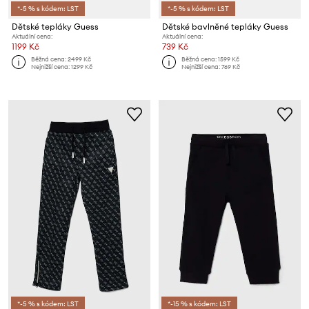
*-5 % s kódem: LST
*-5 % s kódem: LST
Dětské tepláky Guess
Dětské bavlněné tepláky Guess
Aktuální cena:
Aktuální cena:
1199 Kč
739 Kč
Běžná cena:
2499 Kč
Běžná cena:
1599 Kč
Nejnižší cena:
1299 Kč
Nejnižší cena:
769 Kč
*-5 % s kódem: LST
*-15 % s kódem: LST