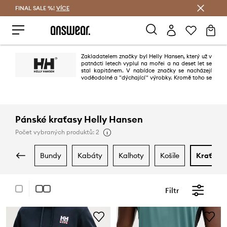
FINAL SALE %!
VÍCE
Ušetřete s Answear Club
Zakladatelem značky byl Helly Hansen, který už v
patnácti letech vyplul na mořei a na deset let se
stal kapitánem. V nabídce značky se nacházejí
voděodolné a "dýchající" výrobky. Kromě toho se
značka specializuje na výrobu voděodolných a pohodlných bot, které
můžete nosit každý den.
Pánské kraťasy Helly Hansen
Počet vybraných produktů: 2
bundy
kabáty
kalhoty
košile
kraťasy
Filtr