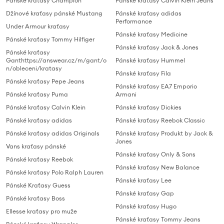
Pánské kraťasy Champion
Pánské kraťasy Calvin Klein Jeans
Džínové kraťasy pánské Mustang
Pánské kraťasy adidas
Performance
Under Armour kraťasy
Pánské kraťasy Medicine
Pánské kraťasy Tommy Hilfiger
Pánské kraťasy Jack & Jones
Pánské kraťasy
Ganthttps://answear.cz/m/gant/o
Pánské kraťasy Hummel
n/obleceni/kratasy
Pánské kraťasy Fila
Pánské kraťasy Pepe Jeans
Pánské kraťasy EA7 Emporio
Pánské kraťasy Puma
Armani
Pánské kraťasy Calvin Klein
Pánské kraťasy Dickies
Pánské kraťasy adidas
Pánské kraťasy Reebok Classic
Pánské kraťasy adidas Originals
Pánské kraťasy Produkt by Jack &
Jones
Vans kraťasy pánské
Pánské kraťasy Only & Sons
Pánské kraťasy Reebok
Pánské kraťasy New Balance
Pánské kraťasy Polo Ralph Lauren
Pánské kraťasy Lee
Pánské Kraťasy Guess
Pánské kraťasy Gap
Pánské kraťasy Boss
Pánské kraťasy Hugo
Ellesse kraťasy pro muže
Pánské kraťasy Tommy Jeans