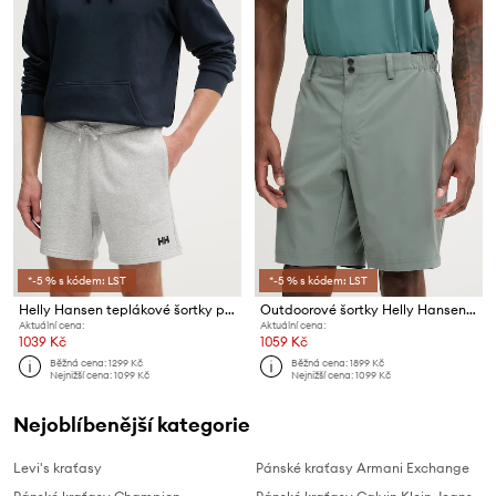
*-5 % s kódem: LST
*-5 % s kódem: LST
Helly Hansen teplákové šortky pánské bavlněné TERRY
Outdoorové šortky Helly Hansen HP Sirocco
Aktuální cena:
Aktuální cena:
1039 Kč
1059 Kč
Běžná cena:
1299 Kč
Běžná cena:
1899 Kč
Nejnižší cena:
1099 Kč
Nejnižší cena:
1099 Kč
Nejoblíbenější kategorie
Levi's kraťasy
Pánské kraťasy Armani Exchange