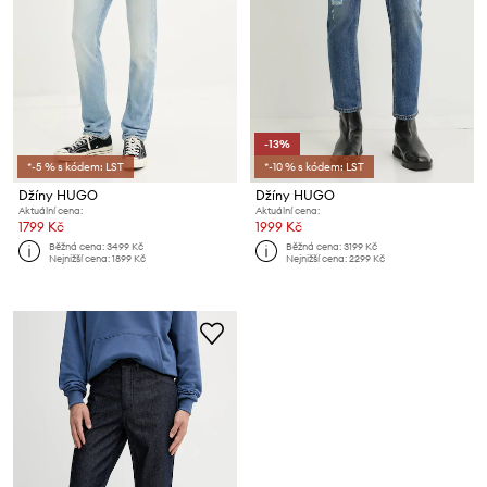
-13%
*-5 % s kódem: LST
*-10 % s kódem: LST
Džíny HUGO
Džíny HUGO
Aktuální cena:
Aktuální cena:
1799 Kč
1999 Kč
Běžná cena:
3499 Kč
Běžná cena:
3199 Kč
Nejnižší cena:
1899 Kč
Nejnižší cena:
2299 Kč