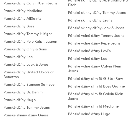
Pánské skinny džíny Abercrombie &
Panské džíny Calvin Klein Jeans
Fitch
Panské džíny Medicine
Pánské skinny džíny Tommy Jeans
Panské džíny AllSaints
Pánské skinny džíny Levi's
Panské džíny Boss
Pánské skinny džíny Jack & Jones
Panské džíny Tommy Hilfiger
Pánské volné džíny Tommy Jeans
Panské džíny Polo Ralph Lauren
Pánské volné džíny Pepe Jeans
Panské džíny Only & Sons
Pánské volné džíny Levi's
Panské džíny Lee
Pánské volné džíny Lee
Panské džíny Jack & Jones
Pánské volné džíny Calvin Klein
Jeans
Panské džíny United Colors of
Benetton
Pánské džíny slim fit G-Star Raw
Panské džíny Samsoe Samsoe
Pánské džíny slim fit Boss Orange
Panské džíny Dr. Denim
Pánské džíny slim fit Calvin Klein
Jeans
Panské džíny Hugo
Pánské džíny slim fit Medicine
Panské džíny Tommy Jeans
Pánské volné džíny Hugo
Pánské skinny džíny Guess