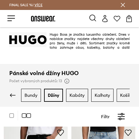
FINAL SALE %!
VÍCE
Ušetřete s Answear Club
Hugo Boss je značka luxusního oblečení. Dnes v
nabídce značky najdete všechny druhy oblečení
pro ženy, muže i děti. Sortiment značky kromě
toho zahrnuje obuv, kabelky, batohy a další
doplňky. Oblečení Hugo Boss je symbolem dobrého vkusu a elegance.
Pánské volné džíny HUGO
Počet vybraných produktů: 13
bundy
džíny
kabáty
kalhoty
košile
Filtr