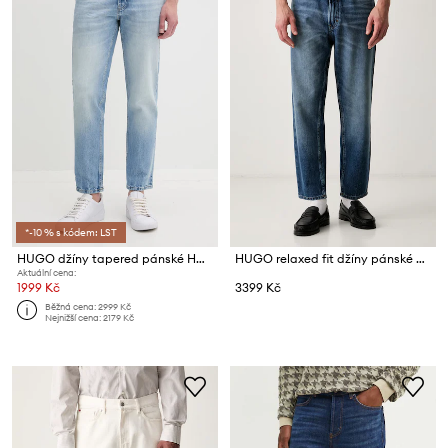
*-10 % s kódem: LST
HUGO džíny tapered pánské HUGO 634
HUGO relaxed fit džíny pánské HUGO
Aktuální cena:
1999 Kč
3399 Kč
Běžná cena:
2999 Kč
Nejnižší cena:
2179 Kč