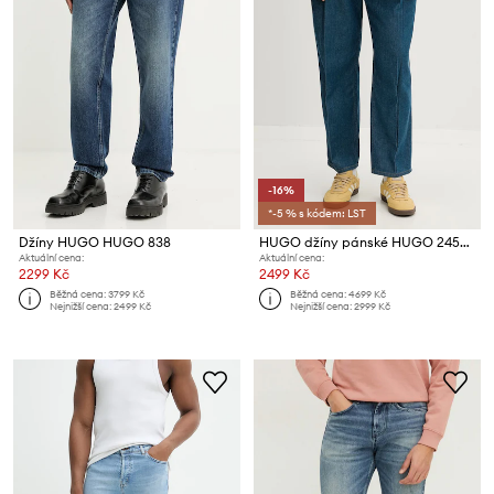
-16%
*-5 % s kódem: LST
Džíny HUGO HUGO 838
HUGO džíny pánské HUGO 245/1
Aktuální cena:
Aktuální cena:
2299 Kč
2499 Kč
Běžná cena:
3799 Kč
Běžná cena:
4699 Kč
Nejnižší cena:
2499 Kč
Nejnižší cena:
2999 Kč