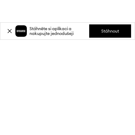
Stáhněte si aplikaci a
Stáhnout
nakupujte jednodušeji
Přihlaste se k odběru novinek a
získejte slevu
20 %
** na svůj první
nákup.