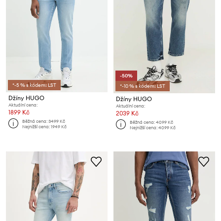
-50%
*-5 % s kódem: LST
*-10 % s kódem: LST
Džíny HUGO
Džíny HUGO
Aktuální cena:
Aktuální cena:
1899 Kč
2039 Kč
Běžná cena:
3499 Kč
Běžná cena:
4099 Kč
Nejnižší cena:
1949 Kč
Nejnižší cena:
4099 Kč