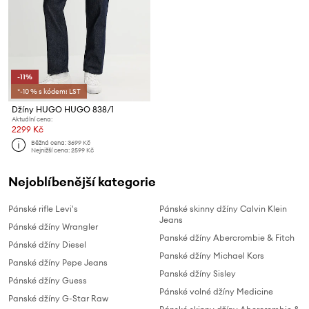
-11%
*-10 % s kódem: LST
Džíny HUGO HUGO 838/1
Aktuální cena:
2299 Kč
Běžná cena:
3699 Kč
Nejnižší cena:
2599 Kč
Nejoblíbenější kategorie
Pánské rifle Levi's
Pánské skinny džíny Calvin Klein
Jeans
Pánské džíny Wrangler
Panské džíny Abercrombie & Fitch
Pánské džíny Diesel
Panské džíny Michael Kors
Panské džíny Pepe Jeans
Panské džíny Sisley
Pánské džíny Guess
Pánské volné džíny Medicine
Panské džíny G-Star Raw