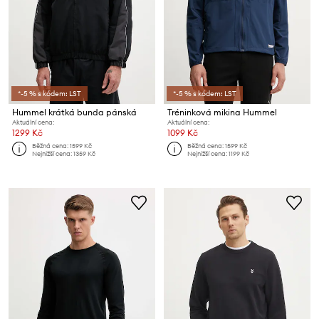
*-5 % s kódem: LST
*-5 % s kódem: LST
Hummel krátká bunda pánská
Tréninková mikina Hummel
Aktuální cena:
Aktuální cena:
1299 Kč
1099 Kč
Běžná cena:
1599 Kč
Běžná cena:
1599 Kč
Nejnižší cena:
1359 Kč
Nejnižší cena:
1199 Kč