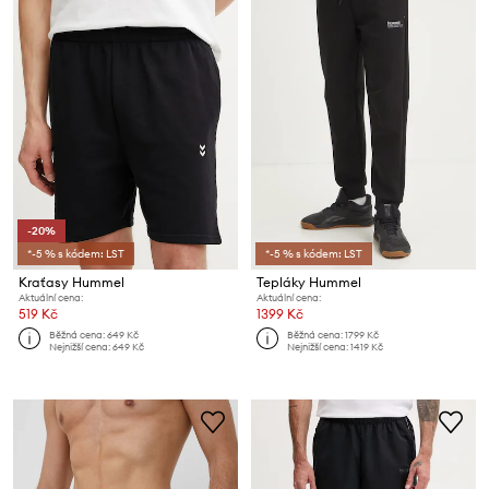
-20%
*-5 % s kódem: LST
*-5 % s kódem: LST
Kraťasy Hummel
Tepláky Hummel
Aktuální cena:
Aktuální cena:
519 Kč
1399 Kč
Běžná cena:
649 Kč
Běžná cena:
1799 Kč
Nejnižší cena:
649 Kč
Nejnižší cena:
1419 Kč