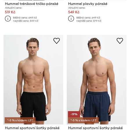
Hummel trénikové tričko pánské
Hummel plavky pánské
Aktuální cena:
Aktuální cena:
519 Kč
549 Kč
Běžná cena:
649 Kč
Běžná cena:
649 Kč
Nejnižší cena:
549 Kč
Nejnižší cena:
579 Kč
-19%
*-5 % s kódem: LST
*-5 % s kódem: LST
Hummel sportovní šortky pánské
Hummel sportovní šortky pánské