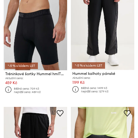
*-5 % s kódem: LST
*-5 % s kódem: LST
Hummel kalhoty pánské
Tréninkové šortky Hummel hmlTE TOPAZ TIGHT SHORTS
Aktuální cena:
Aktuální cena:
1199 Kč
459 Kč
Běžná cena:
1499 Kč
Běžná cena:
709 Kč
Nejnižší cena:
1279 Kč
Nejnižší cena:
489 Kč