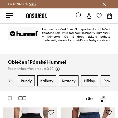
FINAL SALE %!
VÍCE
Ušetřete s Answear Club
Hummel je dánská značka sportovního oblečení
založena roku 1923 rodinou Messmer v Hamburku
v Německu. Od té doby získala bohaté
zkušenosti, které také zavádí do výroby sportovní
a fashion obuvi. Milovníci sportu si přijdou na své!
Oblečení Pánské Hummel
Počet vybraných produktů: 92
bundy
kalhoty
kraťasy
mikiny
plavky
Filtr