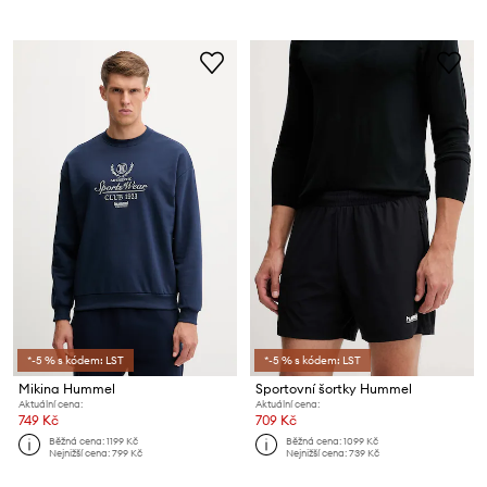
*-5 % s kódem: LST
*-5 % s kódem: LST
Mikina Hummel
Sportovní šortky Hummel
Aktuální cena:
Aktuální cena:
749 Kč
709 Kč
Běžná cena:
1199 Kč
Běžná cena:
1099 Kč
Nejnižší cena:
799 Kč
Nejnižší cena:
739 Kč