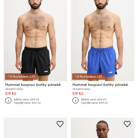
*-5 % s kódem: LST
*-5 % s kódem: LST
Hummel koupací šortky pánské
Hummel koupací šortky pánské
Aktuální cena:
Aktuální cena:
519 Kč
519 Kč
Běžná cena:
649 Kč
Běžná cena:
649 Kč
Nejnižší cena:
549 Kč
Nejnižší cena:
549 Kč