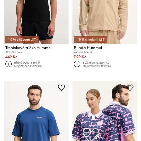
*-5 % s kódem: LST
*-5 % s kódem: LST
Tréninkové tričko Hummel
Bunda Hummel
Aktuální cena:
Aktuální cena:
449 Kč
1199 Kč
Běžná cena:
589 Kč
Běžná cena:
2199 Kč
Nejnižší cena:
479 Kč
Nejnižší cena:
1299 Kč