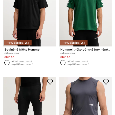
*-5 % s kódem: LST
*-5 % s kódem: LST
Bavlněné tričko Hummel
Hummel tričko pánské bavlněné Archive Loose
Aktuální cena:
Aktuální cena:
509 Kč
509 Kč
Běžná cena:
759 Kč
Běžná cena:
759 Kč
Nejnižší cena:
519 Kč
Nejnižší cena:
519 Kč