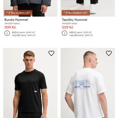
*-5 % s kódem: LST
*-5 % s kódem: LST
Bunda Hummel
Tepláky Hummel
Aktuální cena:
Aktuální cena:
1599 Kč
1229 Kč
Běžná cena:
2499 Kč
Běžná cena:
1999 Kč
Nejnižší cena:
1699 Kč
Nejnižší cena:
1299 Kč