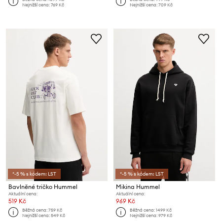
Nejnižší cena:
769 Kč
Nejnižší cena:
709 Kč
*-5 % s kódem: LST
*-5 % s kódem: LST
Bavlněné tričko Hummel
Mikina Hummel
Aktuální cena:
Aktuální cena:
519 Kč
969 Kč
Běžná cena:
759 Kč
Běžná cena:
1499 Kč
Nejnižší cena:
549 Kč
Nejnižší cena:
979 Kč