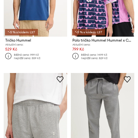
*-5 % s kódem: LST
*-5 % s kódem: LST
Tričko Hummel
Polo tričko Hummel Hummel x Community Love
Aktuální cena:
Aktuální cena:
529 Kč
799 Kč
Běžná cena:
999 Kč
Běžná cena:
1499 Kč
Nejnižší cena:
559 Kč
Nejnižší cena:
829 Kč