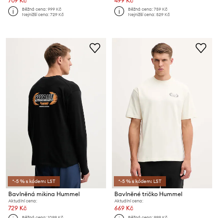
709 Kč
499 Kč
Běžná cena:
999 Kč
Běžná cena:
759 Kč
Nejnižší cena:
729 Kč
Nejnižší cena:
529 Kč
*-5 % s kódem: LST
*-5 % s kódem: LST
Bavlněná mikina Hummel
Bavlněné tričko Hummel
Aktuální cena:
Aktuální cena:
729 Kč
669 Kč
Běžná cena:
1099 Kč
Běžná cena:
999 Kč