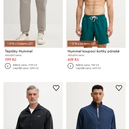
*-5 % s kódem: LST
*-5 % s kódem: LST
Tepláky Hummel
Hummel koupací šortky pánské
Aktuální cena:
Aktuální cena:
1199 Kč
609 Kč
Běžná cena:
1799 Kč
Běžná cena:
759 Kč
Nejnižší cena:
1299 Kč
Nejnižší cena:
649 Kč