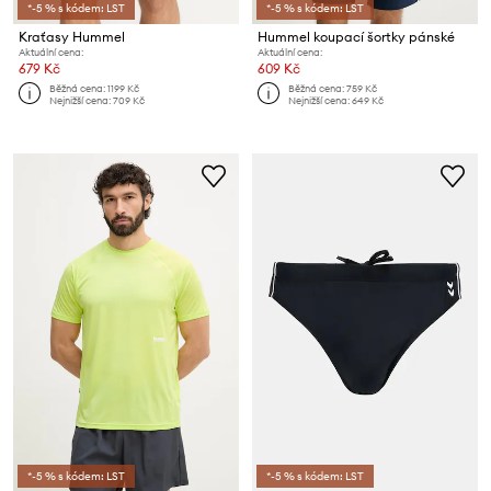
*-5 % s kódem: LST
*-5 % s kódem: LST
Kraťasy Hummel
Hummel koupací šortky pánské
Aktuální cena:
Aktuální cena:
679 Kč
609 Kč
Běžná cena:
1199 Kč
Běžná cena:
759 Kč
Nejnižší cena:
709 Kč
Nejnižší cena:
649 Kč
*-5 % s kódem: LST
*-5 % s kódem: LST