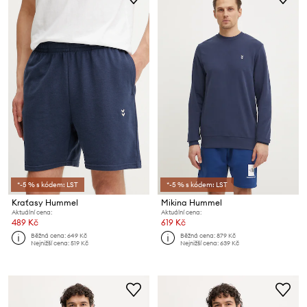
*-5 % s kódem: LST
*-5 % s kódem: LST
Kraťasy Hummel
Mikina Hummel
Aktuální cena:
Aktuální cena:
489 Kč
619 Kč
Běžná cena:
649 Kč
Běžná cena:
879 Kč
Nejnižší cena:
519 Kč
Nejnižší cena:
639 Kč