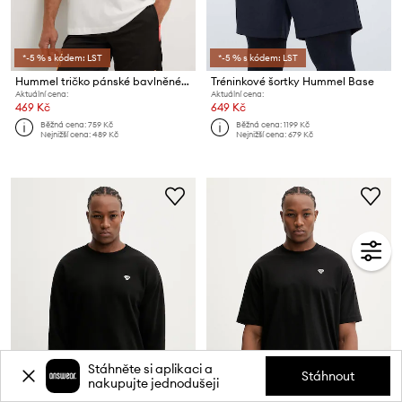
*-5 % s kódem: LST
*-5 % s kódem: LST
Hummel tričko pánské bavlněné Archive Loose
Tréninkové šortky Hummel Base
Aktuální cena:
Aktuální cena:
469 Kč
649 Kč
Běžná cena:
759 Kč
Běžná cena:
1199 Kč
Nejnižší cena:
489 Kč
Nejnižší cena:
679 Kč
Stáhněte si aplikaci a
Stáhnout
nakupujte jednodušeji