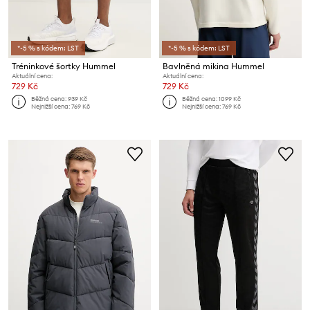
*-5 % s kódem: LST
*-5 % s kódem: LST
Tréninkové šortky Hummel
Bavlněná mikina Hummel
Aktuální cena:
Aktuální cena:
729 Kč
729 Kč
Běžná cena:
939 Kč
Běžná cena:
1099 Kč
Nejnižší cena:
769 Kč
Nejnižší cena:
769 Kč