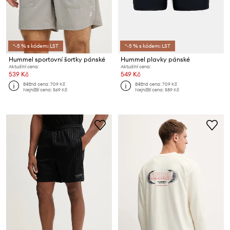
*-5 % s kódem: LST
*-5 % s kódem: LST
Hummel sportovní šortky pánské
Hummel plavky pánské
Aktuální cena:
Aktuální cena:
539 Kč
549 Kč
Běžná cena:
709 Kč
Běžná cena:
709 Kč
Nejnižší cena:
569 Kč
Nejnižší cena:
589 Kč