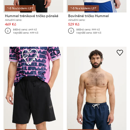
*-5 % s kódem: LST
*-5 % s kódem: LST
Hummel trénikové tričko pánské
Bavlněné tričko Hummel
Aktuální cena:
Aktuální cena:
469 Kč
529 Kč
Běžná cena:
649 Kč
Běžná cena:
999 Kč
Nejnižší cena:
499 Kč
Nejnižší cena:
559 Kč