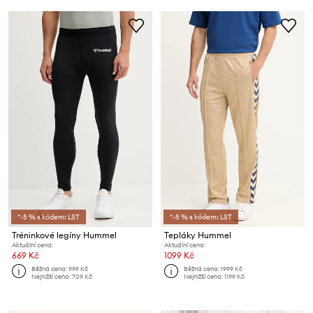
*-5 % s kódem: LST
*-5 % s kódem: LST
Tréninkové legíny Hummel
Tepláky Hummel
Aktuální cena:
Aktuální cena:
669 Kč
1099 Kč
Běžná cena:
999 Kč
Běžná cena:
1999 Kč
Nejnižší cena:
709 Kč
Nejnižší cena:
1199 Kč