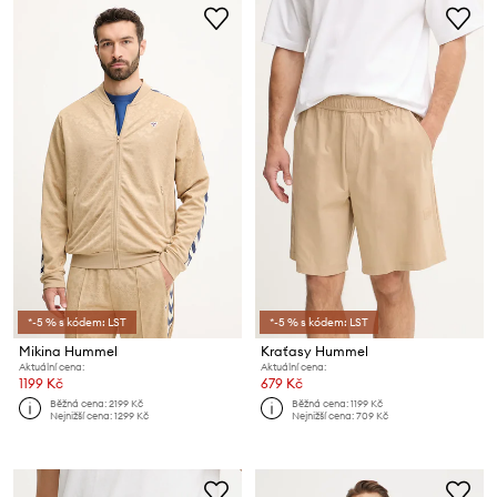
*-5 % s kódem: LST
*-5 % s kódem: LST
Mikina Hummel
Kraťasy Hummel
Aktuální cena:
Aktuální cena:
1199 Kč
679 Kč
Běžná cena:
2199 Kč
Běžná cena:
1199 Kč
Nejnižší cena:
1299 Kč
Nejnižší cena:
709 Kč