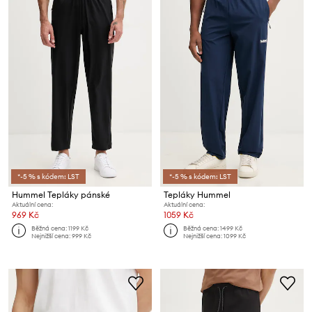
*-5 % s kódem: LST
*-5 % s kódem: LST
Hummel Tepláky pánské
Tepláky Hummel
Aktuální cena:
Aktuální cena:
969 Kč
1059 Kč
Běžná cena:
1199 Kč
Běžná cena:
1499 Kč
Nejnižší cena:
999 Kč
Nejnižší cena:
1099 Kč