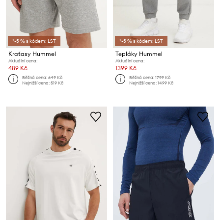
*-5 % s kódem: LST
*-5 % s kódem: LST
Kraťasy Hummel
Tepláky Hummel
Aktuální cena:
Aktuální cena:
489 Kč
1399 Kč
Běžná cena:
649 Kč
Běžná cena:
1799 Kč
Nejnižší cena:
519 Kč
Nejnižší cena:
1499 Kč