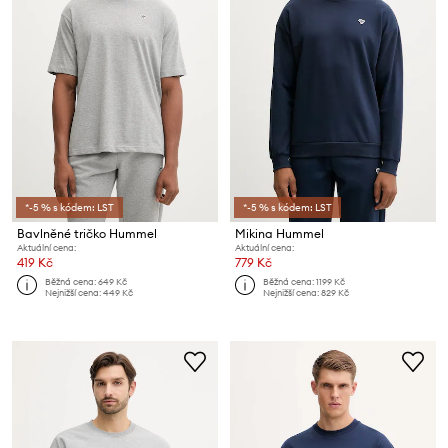
*-5 % s kódem: LST
*-5 % s kódem: LST
Bavlněné tričko Hummel
Mikina Hummel
Aktuální cena:
Aktuální cena:
419 Kč
779 Kč
Běžná cena:
649 Kč
Běžná cena:
1199 Kč
Nejnižší cena:
449 Kč
Nejnižší cena:
829 Kč