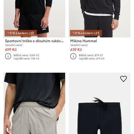
*-5 % s kódem: LST
*-5 % s kódem: LST
Sportovní tričko s dlouhým rukávem Hummel
Mikina Hummel
Aktuální cena:
Aktuální cena:
699 Kč
639 Kč
Běžná cena:
1059 Kč
Běžná cena:
879 Kč
Nejnižší cena:
739 Kč
Nejnižší cena:
679 Kč