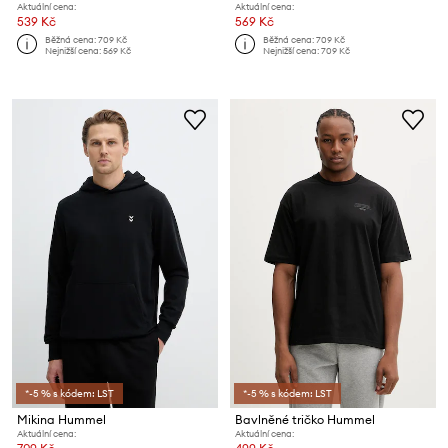
Aktuální cena:
Aktuální cena:
539 Kč
569 Kč
Běžná cena:
709 Kč
Běžná cena:
709 Kč
Nejnižší cena:
569 Kč
Nejnižší cena:
709 Kč
*-5 % s kódem: LST
*-5 % s kódem: LST
Mikina Hummel
Bavlněné tričko Hummel
Aktuální cena:
Aktuální cena: