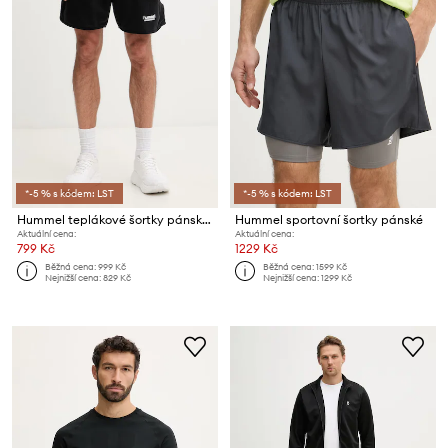
*-5 % s kódem: LST
*-5 % s kódem: LST
Hummel teplákové šortky pánské
Hummel sportovní šortky pánské
Aktuální cena:
Aktuální cena:
799 Kč
1229 Kč
Běžná cena:
999 Kč
Běžná cena:
1599 Kč
Nejnižší cena:
829 Kč
Nejnižší cena:
1299 Kč