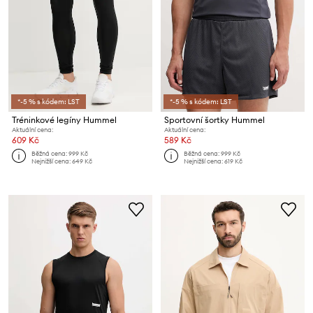
*-5 % s kódem: LST
*-5 % s kódem: LST
Tréninkové legíny Hummel
Sportovní šortky Hummel
Aktuální cena:
Aktuální cena:
609 Kč
589 Kč
Běžná cena:
999 Kč
Běžná cena:
999 Kč
Nejnižší cena:
649 Kč
Nejnižší cena:
619 Kč