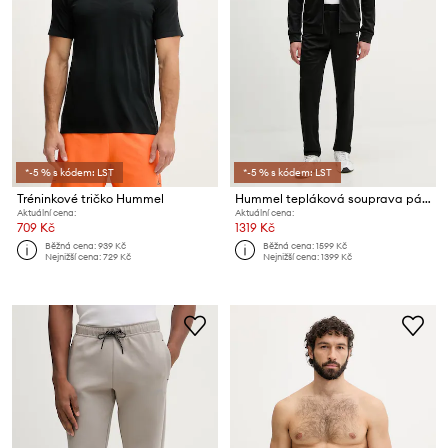
*-5 % s kódem: LST
*-5 % s kódem: LST
Tréninkové tričko Hummel
Hummel tepláková souprava pánská
Aktuální cena:
Aktuální cena:
709 Kč
1319 Kč
Běžná cena:
939 Kč
Běžná cena:
1599 Kč
Nejnižší cena:
729 Kč
Nejnižší cena:
1399 Kč