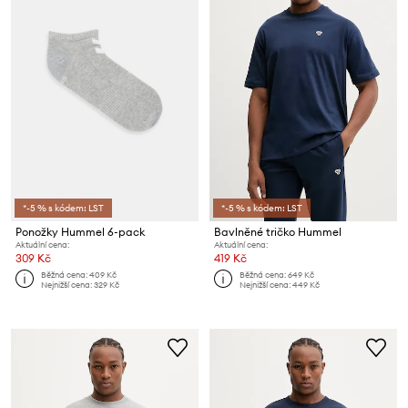
*-5 % s kódem: LST
*-5 % s kódem: LST
Ponožky Hummel 6-pack
Bavlněné tričko Hummel
Aktuální cena:
Aktuální cena:
309 Kč
419 Kč
Běžná cena:
409 Kč
Běžná cena:
649 Kč
Nejnižší cena:
329 Kč
Nejnižší cena:
449 Kč