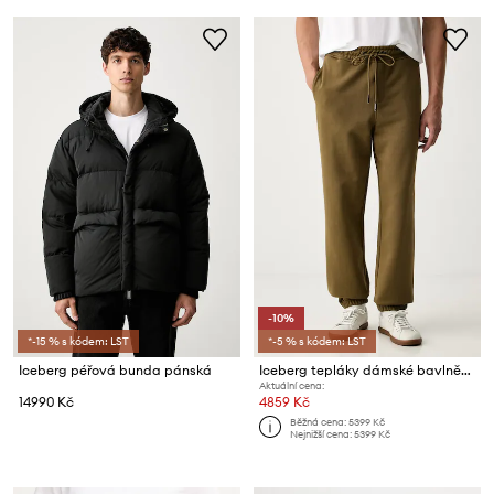
-10%
*-15 % s kódem: LST
*-5 % s kódem: LST
Iceberg péřová bunda pánská
Iceberg tepláky dámské bavlněné
Aktuální cena:
14990 Kč
4859 Kč
Běžná cena:
5399 Kč
Nejnižší cena:
5399 Kč