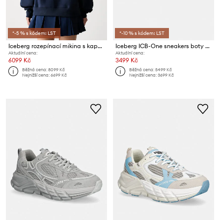
*-5 % s kódem: LST
*-10 % s kódem: LST
Iceberg rozepínací mikina s kapucí dámská s bavlnou
Iceberg ICB-One sneakers boty dámské
Aktuální cena:
Aktuální cena:
6099 Kč
3499 Kč
Běžná cena:
8099 Kč
Běžná cena:
5499 Kč
Nejnižší cena:
6699 Kč
Nejnižší cena:
3699 Kč