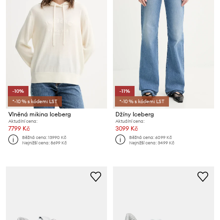
-10%
-11%
*-10 % s kódem: LST
*-10 % s kódem: LST
Vlněná mikina Iceberg
Džíny Iceberg
Aktuální cena:
Aktuální cena:
7799 Kč
3099 Kč
Běžná cena:
13990 Kč
Běžná cena:
6099 Kč
Nejnižší cena:
8699 Kč
Nejnižší cena:
3499 Kč