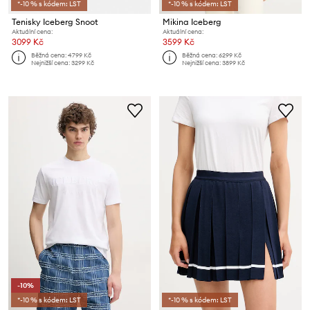
*-10 % s kódem: LST
*-10 % s kódem: LST
Tenisky Iceberg Snoot
Mikina Iceberg
Aktuální cena:
Aktuální cena:
3099 Kč
3599 Kč
Běžná cena:
4799 Kč
Běžná cena:
6299 Kč
Nejnižší cena:
3299 Kč
Nejnižší cena:
3899 Kč
-10%
*-10 % s kódem: LST
*-10 % s kódem: LST