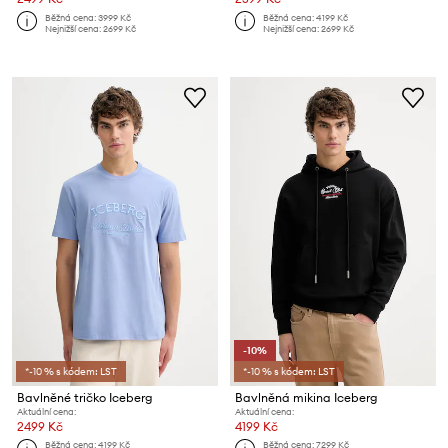
Běžná cena:
3999 Kč
Běžná cena:
4199 Kč
Nejnižší cena:
2699 Kč
Nejnižší cena:
2699 Kč
-10%
*-10 % s kódem: LST
*-10 % s kódem: LST
Bavlněné tričko Iceberg
Bavlněná mikina Iceberg
Aktuální cena:
Aktuální cena:
2499 Kč
4199 Kč
Běžná cena:
4199 Kč
Běžná cena:
7299 Kč