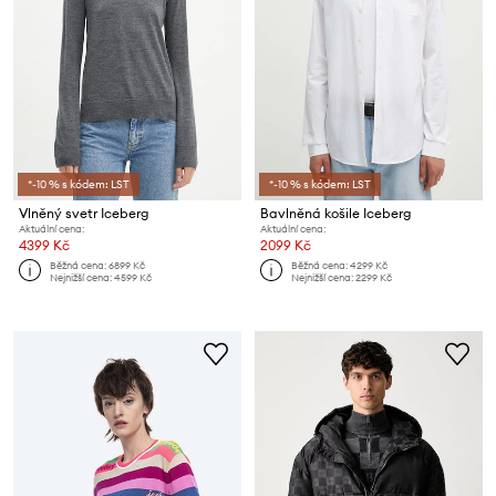
*-10 % s kódem: LST
*-10 % s kódem: LST
Vlněný svetr Iceberg
Bavlněná košile Iceberg
Aktuální cena:
Aktuální cena:
4399 Kč
2099 Kč
Běžná cena:
6899 Kč
Běžná cena:
4299 Kč
Nejnižší cena:
4599 Kč
Nejnižší cena:
2299 Kč