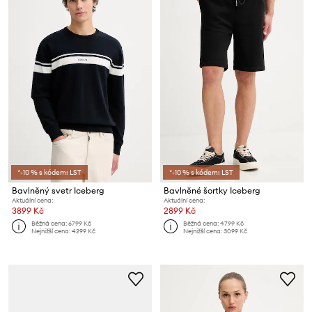
*-10 % s kódem: LST
*-10 % s kódem: LST
Bavlněný svetr Iceberg
Bavlněné šortky Iceberg
Aktuální cena:
Aktuální cena:
3899 Kč
2899 Kč
Běžná cena:
6799 Kč
Běžná cena:
4799 Kč
Nejnižší cena:
4299 Kč
Nejnižší cena:
3099 Kč