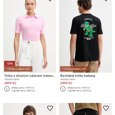
-12%
*-10 % s kódem: LST
*-10 % s kódem: LST
Tričko s dlouhým rukávem Iceberg
Bavlněné tričko Iceberg
Aktuální cena:
Aktuální cena:
2899 Kč
2899 Kč
Běžná cena:
4799 Kč
Běžná cena:
4799 Kč
Nejnižší cena:
3299 Kč
Nejnižší cena:
3099 Kč