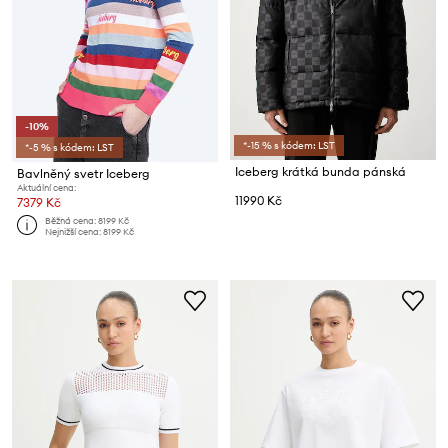
-10%
*-15 % s kódem: LST
*-5 % s kódem: LST
Iceberg krátká bunda pánská
Bavlněný svetr Iceberg
Aktuální cena:
11990 Kč
7379 Kč
Běžná cena:
8199 Kč
Nejnižší cena:
8199 Kč