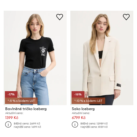
-17%
-16%
*-5 % s kódem: LST
*-10 % s kódem: LST
Bavlněné tričko Iceberg
Sako Iceberg
Aktuální cena:
Aktuální cena:
1399 Kč
6799 Kč
Běžná cena:
2699 Kč
Běžná cena:
12989 Kč
Nejnižší cena:
1699 Kč
Nejnižší cena:
8159 Kč