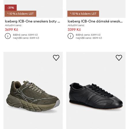
-31%
*-10 % s kódem: LST
*-10 % s kódem: LST
Iceberg ICB-One sneakers boty pánské
Iceberg ICB-One dámské sneakers boty
Aktuální cena:
Aktuální cena:
3699 Kč
3399 Kč
Běžná cena:
5399 Kč
Běžná cena:
5399 Kč
Nejnižší cena:
5399 Kč
Nejnižší cena:
3599 Kč