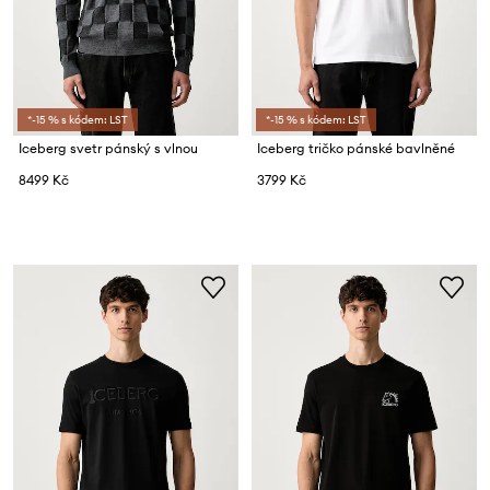
*-15 % s kódem: LST
*-15 % s kódem: LST
Iceberg svetr pánský s vlnou
Iceberg tričko pánské bavlněné
8499 Kč
3799 Kč