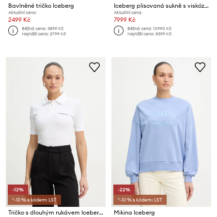
Bavlněné tričko Iceberg
Iceberg plisovaná sukně s viskózou
Aktuální cena:
Aktuální cena:
2499 Kč
7999 Kč
Běžná cena:
3899 Kč
Běžná cena:
10990 Kč
Nejnižší cena:
2799 Kč
Nejnižší cena:
8399 Kč
-12%
-22%
*-10 % s kódem: LST
*-10 % s kódem: LST
Tričko s dlouhým rukávem Iceberg
Mikina Iceberg