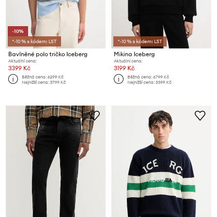
-10%
*-10 % s kódem: LST
*-10 % s kódem: LST
Bavlněné polo tričko Iceberg
Mikina Iceberg
Aktuální cena:
Aktuální cena:
3399 Kč
3199 Kč
Běžná cena:
6299 Kč
Běžná cena:
6799 Kč
Nejnižší cena:
3799 Kč
Nejnižší cena:
3399 Kč