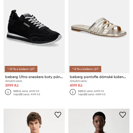
*-10 % s kódem: LST
*-5 % s kódem: LST
Iceberg Ultra sneakers boty pánské semišové
Iceberg pantofle dámské kožené Hela
Aktuální cena:
Aktuální cena:
3999 Kč
4199 Kč
Běžná cena:
6099 Kč
Běžná cena:
6499 Kč
Nejnižší cena:
4199 Kč
Nejnižší cena:
4399 Kč