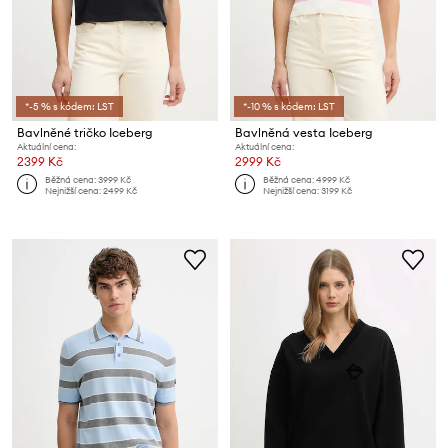
*-5 % s kódem: LST
*-10 % s kódem: LST
Bavlněné tričko Iceberg
Bavlněná vesta Iceberg
Aktuální cena:
Aktuální cena:
2399 Kč
2999 Kč
Běžná cena:
3999 Kč
Běžná cena:
4999 Kč
Nejnižší cena:
2499 Kč
Nejnižší cena:
3199 Kč