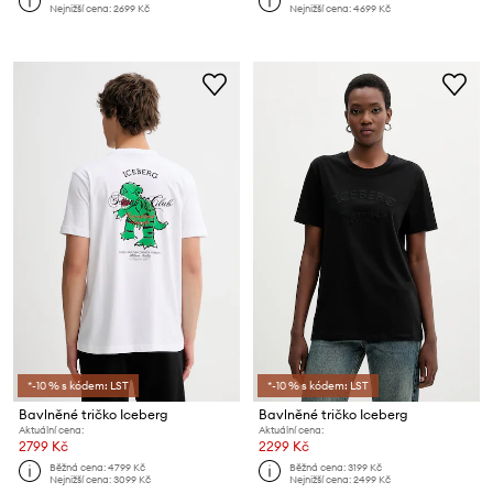
Nejnižší cena:
2699 Kč
Nejnižší cena:
4699 Kč
*-10 % s kódem: LST
*-10 % s kódem: LST
Bavlněné tričko Iceberg
Bavlněné tričko Iceberg
Aktuální cena:
Aktuální cena:
2799 Kč
2299 Kč
Běžná cena:
4799 Kč
Běžná cena:
3199 Kč
Nejnižší cena:
3099 Kč
Nejnižší cena:
2499 Kč