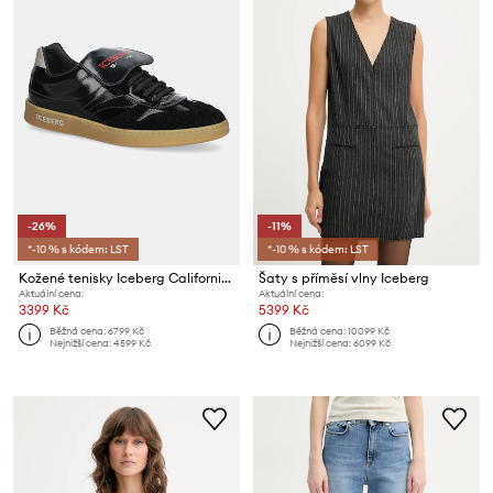
-26%
-11%
*-10 % s kódem: LST
*-10 % s kódem: LST
Kožené tenisky Iceberg California
Šaty s příměsí vlny Iceberg
Aktuální cena:
Aktuální cena:
3399 Kč
5399 Kč
Běžná cena:
6799 Kč
Běžná cena:
10099 Kč
Nejnižší cena:
4599 Kč
Nejnižší cena:
6099 Kč