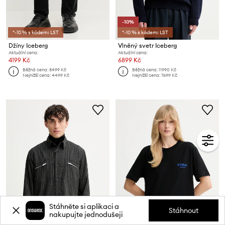
-10%
*-10 % s kódem: LST
*-10 % s kódem: LST
Džíny Iceberg
Vlněný svetr Iceberg
Aktuální cena:
Aktuální cena:
4199 Kč
6899 Kč
Běžná cena:
8499 Kč
Běžná cena:
11990 Kč
Nejnižší cena:
4499 Kč
Nejnižší cena:
7699 Kč
Stáhněte si aplikaci a
Stáhnout
nakupujte jednodušeji