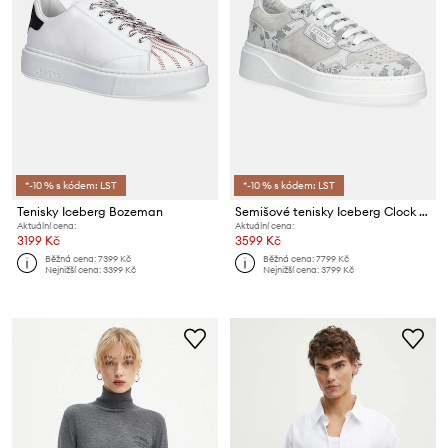
*-10 % s kódem: LST
*-10 % s kódem: LST
Tenisky Iceberg Bozeman
Semišové tenisky Iceberg Clock V2
Aktuální cena:
Aktuální cena:
3199 Kč
3599 Kč
Běžná cena:
7399 Kč
Běžná cena:
7799 Kč
Nejnižší cena:
3399 Kč
Nejnižší cena:
3799 Kč