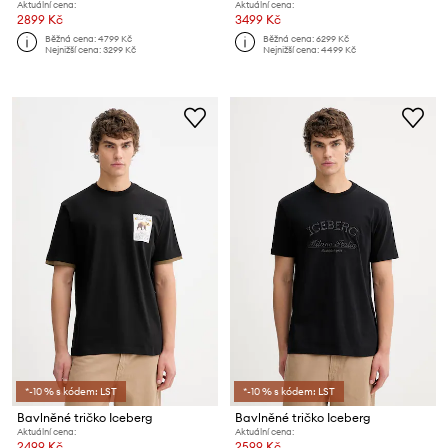
Aktuální cena:
Aktuální cena:
2899 Kč
3499 Kč
Běžná cena:
4799 Kč
Běžná cena:
6299 Kč
Nejnižší cena:
3299 Kč
Nejnižší cena:
4499 Kč
*-10 % s kódem: LST
*-10 % s kódem: LST
Bavlněné tričko Iceberg
Bavlněné tričko Iceberg
Aktuální cena:
Aktuální cena:
2499 Kč
2599 Kč