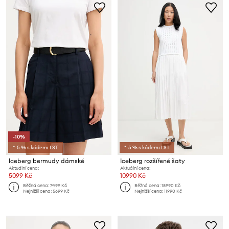
-10%
*-5 % s kódem: LST
*-5 % s kódem: LST
Iceberg bermudy dámské
Iceberg rozšířené šaty
Aktuální cena:
Aktuální cena:
5099 Kč
10990 Kč
Běžná cena:
7499 Kč
Běžná cena:
18990 Kč
Nejnižší cena:
5699 Kč
Nejnižší cena:
11990 Kč