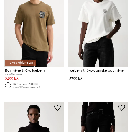
*-5 % s kódem: LST
Bavlněné tričko Iceberg
Iceberg tričko dámské bavlněné
Aktuální cena:
2499 Kč
5799 Kč
Běžná cena:
3999 Kč
Nejnižší cena:
2699 Kč