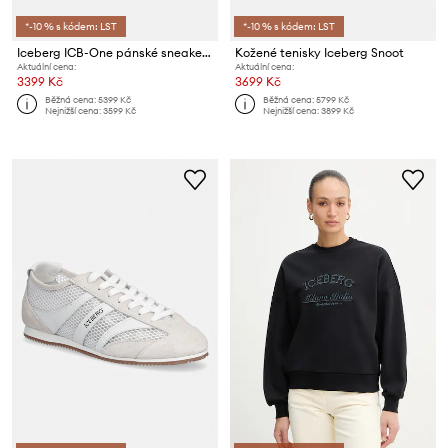
*-10 % s kódem: LST
*-10 % s kódem: LST
Iceberg ICB-One pánské sneakers
Kožené tenisky Iceberg Snoot
Aktuální cena:
Aktuální cena:
3399 Kč
3699 Kč
Běžná cena:
5399 Kč
Běžná cena:
5799 Kč
Nejnižší cena:
3599 Kč
Nejnižší cena:
3899 Kč