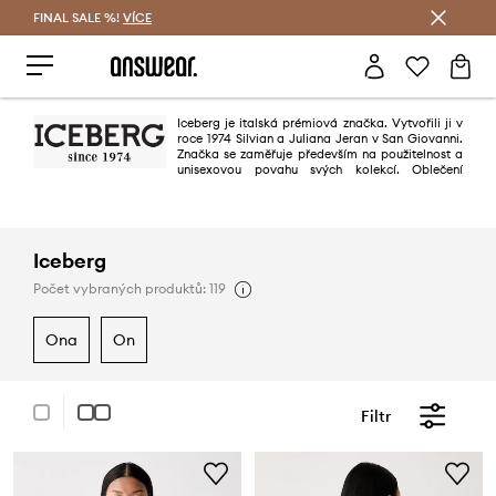
FINAL SALE %!
VÍCE
Ušetřete s Answear Club
Iceberg je italská prémiová značka. Vytvořili ji v
roce 1974 Silvian a Juliana Jeran v San Giovanni.
Značka se zaměřuje především na použitelnost a
unisexovou povahu svých kolekcí. Oblečení
Iceberg se přizpůsobí vkusu i ty nejnáročnější zákazníky.
Iceberg
Počet vybraných produktů: 119
ona
on
Filtr