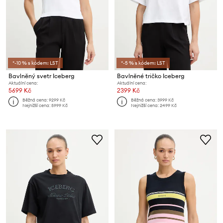
*-10 % s kódem: LST
*-5 % s kódem: LST
Bavlněný svetr Iceberg
Bavlněné tričko Iceberg
Aktuální cena:
Aktuální cena:
5699 Kč
2399 Kč
Běžná cena:
9299 Kč
Běžná cena:
3999 Kč
Nejnižší cena:
5999 Kč
Nejnižší cena:
2499 Kč