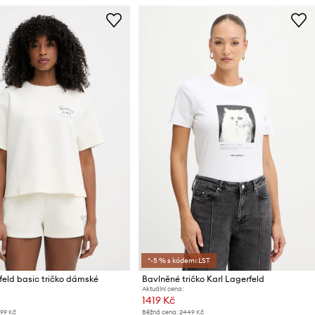
*-5 % s kódem: LST
feld basic tričko dámské
Bavlněné tričko Karl Lagerfeld
Aktuální cena:
1419 Kč
899 Kč
Běžná cena:
2449 Kč