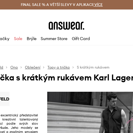
ácení zdarma (od 1800 Kč)
FINAL SALE % A VĚTŠÍ SLEVY V APLIKACI!
Doručení i do 24 h
VÍCE
Ušetřete s 
ačky
Sale
Brýle
Summer Store
Gift Card
ld
Ona
Oblečení
Topy a trička
S krátkým rukávem
čka s krátkým rukávem Karl Lage
 excentrický představitel
reativní talentovaný
rací podle svých slov
všude. Jeho modely se
ností a značným smyslem