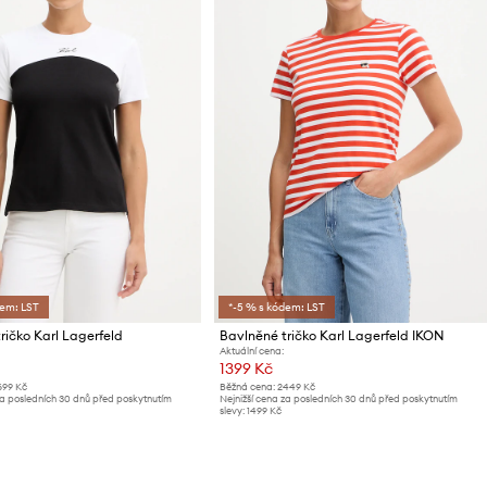
dem: LST
*-5 % s kódem: LST
ričko Karl Lagerfeld
Bavlněné tričko Karl Lagerfeld IKON
Aktuální cena:
1399 Kč
699 Kč
Běžná cena:
2449 Kč
za posledních 30 dnů před poskytnutím
Nejnižší cena za posledních 30 dnů před poskytnutím
slevy:
1499 Kč