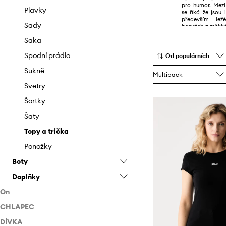
pro humor. Mezi
Plavky
se říká že jsou i
především lež
Sady
barvách a měkké
Saka
Spodní prádlo
Od populárních
Sukně
Multipack
Svetry
Šortky
Šaty
Topy a trička
Ponožky
Boty
Doplňky
Baleríny
On
Espadrilky
Batohy
CHLAPEC
Oblečení
Holínky
Bižuterie
DÍVKA
Boty
Oblečení
Kotníkové boty
Čepice a klobouky
Bundy