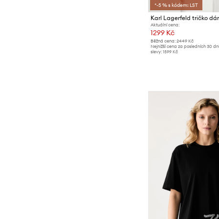
*-5 % s kódem: LST
Aktuální cena:
1299 Kč
Běžná cena:
2449 Kč
Nejnižší cena za posledních 30 d
slevy:
1599 Kč