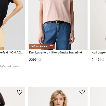
*-15 % s kódem: LST
Bavlněné tričko Karl Lagerfeld IKON AQUARELLE
Karl Lagerfeld tričko dámské bavlněné
2299 Kč
2449 Kč
nů před poskytnutím