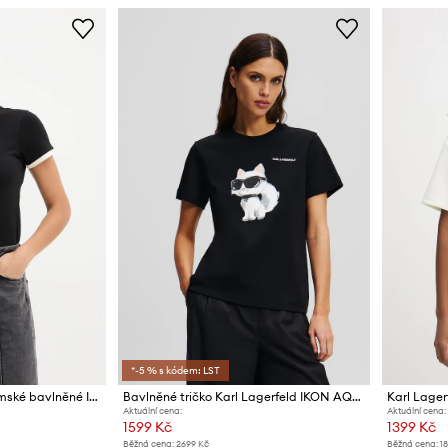
*-5 % s kódem: LST
Karl Lagerfeld tričko dámské bavlněné IKON
Bavlněné tričko Karl Lagerfeld IKON AQUARELLE
Karl Lager
Aktuální cena:
Aktuální cena:
1599 Kč
1399 Kč
Běžná cena:
2699 Kč
Běžná cena:
1