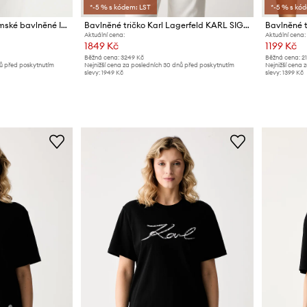
*-5 % s kódem: LST
*-5 % s kó
Karl Lagerfeld tričko dámské bavlněné IKON SKETCH
Bavlněné tričko Karl Lagerfeld KARL SIGNATURE
Aktuální cena:
Aktuální cena:
1849 Kč
1199 Kč
Běžná cena:
3249 Kč
Běžná cena:
2
nů před poskytnutím
Nejnižší cena za posledních 30 dnů před poskytnutím
Nejnižší cena 
slevy:
1949 Kč
slevy:
1399 Kč