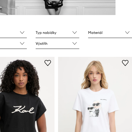
Typ nabídky
Materiál
Výstřih