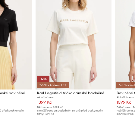
-12%
*-5 % s kódem: LST
*-5 % s kó
ámské bavlněné
Karl Lagerfeld tričko dámské bavlněné
Bavlněné t
Aktuální cena:
Aktuální cena:
1399 Kč
1599 Kč
Běžná cena:
2699 Kč
Běžná cena:
2
nů před poskytnutím
Nejnižší cena za posledních 30 dnů před poskytnutím
Nejnižší cena 
slevy:
1599 Kč
slevy:
1699 Kč