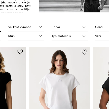
 jeho modely, o kterých
nteligentní a sexy, patří
érní saka v světlých
 úpletové oblečení.
Velikost výrobce
Barva
Cena
Střih
Typ materiálu
Vzor