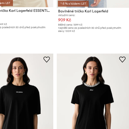
dem: LST
*-5 % s kódem: LST
Bavlněné tričko Karl Lagerfeld ESSENTIAL
Bavlněné tričko Karl Lagerfeld
Aktuální cena:
909 Kč
149 Kč
Běžná cena:
1599 Kč
za posledních 30 dnů před poskytnutím
Nejnižší cena za posledních 30 dnů před poskytnutím
slevy:
1009 Kč