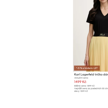
*-5 % s kódem: LST
Karl Lagerfeld tričko d
Aktuální cena:
1499 Kč
Běžná cena:
1899 Kč
Nejnižší cena za posledních 30 d
slevy:
1599 Kč