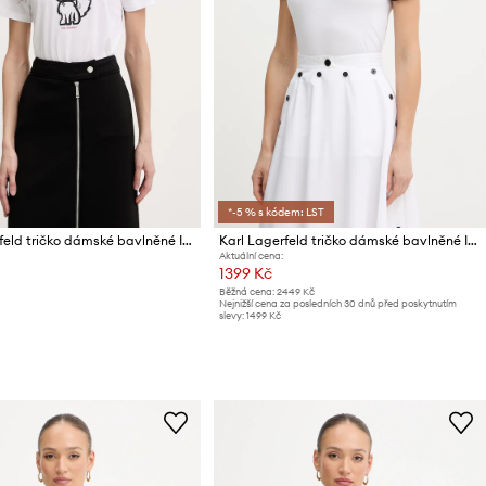
*-5 % s kódem: LST
Karl Lagerfeld tričko dámské bavlněné IKON SKETCH
Karl Lagerfeld tričko dámské bavlněné IKON
Aktuální cena:
1399 Kč
Běžná cena:
2449 Kč
Nejnižší cena za posledních 30 dnů před poskytnutím
slevy:
1499 Kč