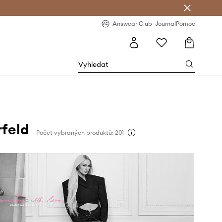
Answear Club
- 20 % na první objednávku
Answear Club
Journal
Pomoc
rfeld
Počet vybraných produktů: 201