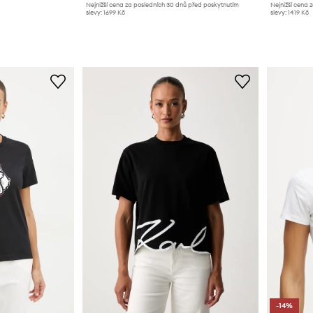
Nejnižší cena za posledních 30 dnů před poskytnutím
Nejnižší cena 
slevy:
1699 Kč
slevy:
1419 Kč
-14%