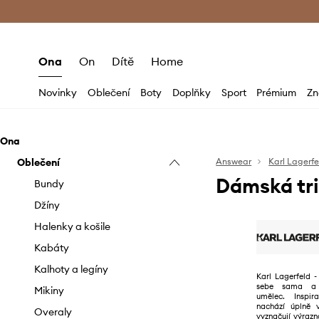
Premium Fashion Benefits
Doručení a vr
Ona
On
Dítě
Home
Novinky
Oblečení
Boty
Doplňky
Sport
Prémium
Zn
Ona
Oblečení
Answear
Karl Lagerfe
Dámská tri
Bundy
Džíny
Halenky a košile
Kabáty
Kalhoty a legíny
Karl Lagerfeld -
sebe sama a k
Mikiny
umělec. Inspi
nachází úplně 
Overaly
vyznačují výraz