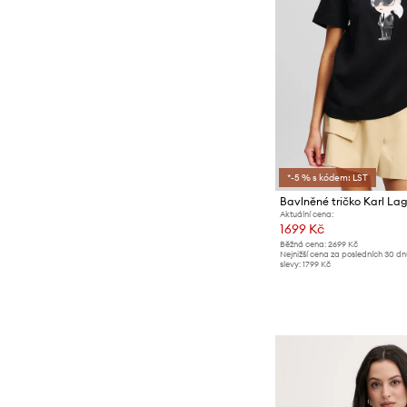
Ponožky
*-5 % s kódem: LST
Aktuální cena:
1699 Kč
Běžná cena:
2699 Kč
Nejnižší cena za posledních 30 d
slevy:
1799 Kč