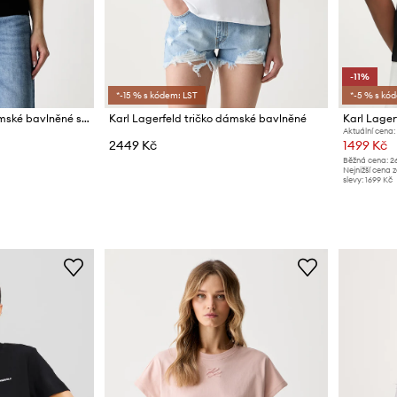
-11%
*-15 % s kódem: LST
*-5 % s kó
Karl Lagerfeld tričko dámské bavlněné s elastanem 2-pack
Karl Lagerfeld tričko dámské bavlněné
Karl Lager
Aktuální cena:
2449 Kč
1499 Kč
Běžná cena:
2
Nejnižší cena 
slevy:
1699 Kč