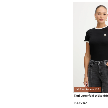
*-25 % s kódem: LST
2449 Kč