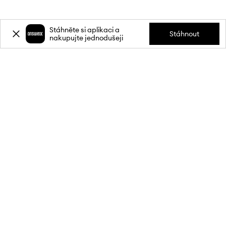
Stáhněte si aplikaci a
Stáhnout
nakupujte jednodušeji
Přihlaste se k odběru novinek a
získejte slevu
20 %
** na svůj první
nákup.
Připojte se k naší komunitě a získejte informace o nejnovějších
akcích a produktech.