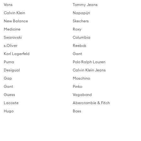
Vans
Tommy Jeans
Calvin Klein
Napapijri
New Balance
Skechers
Medicine
Roxy
Swarovski
Columbia
s.Oliver
Reebok
Karl Lagerfeld
Gant
Puma
Polo Ralph Lauren
Desigual
Calvin Klein Jeans
Gap
Moschino
Gant
Pinko
Guess
Vagabond
Lacoste
Abercrombie & Fitch
Hugo
Boss