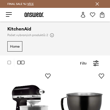
FINAL SALE %!
VÍCE
Ušetřete s Answear Club
KitchenAid
Počet vybraných produktů: 2
home
Filtr