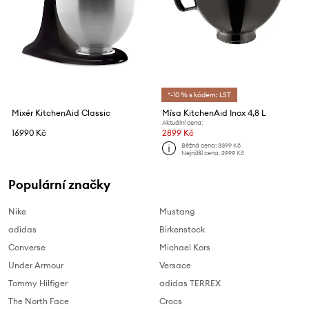
*-10 % s kódem: LST
Mixér KitchenAid Classic
Mísa KitchenAid Inox 4,8 L
Aktuální cena:
16990 Kč
2899 Kč
Běžná cena:
3399 Kč
Nejnižší cena:
2999 Kč
Populární značky
Nike
Mustang
adidas
Birkenstock
Converse
Michael Kors
Under Armour
Versace
Tommy Hilfiger
adidas TERREX
The North Face
Crocs