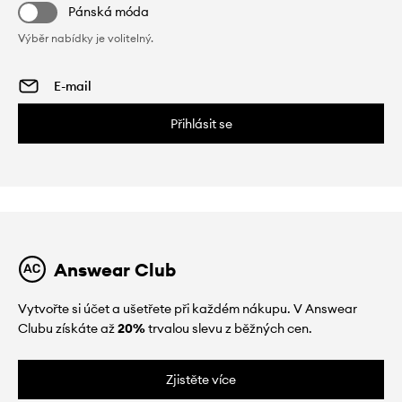
Pánská móda
Výběr nabídky je volitelný.
Přihlásit se
Answear Club
Vytvořte si účet a ušetřete při každém nákupu. V Answear
Clubu získáte až
20%
trvalou slevu z běžných cen.
Zjistěte více