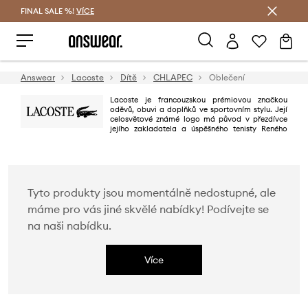
FINAL SALE %!
VÍCE
Ušetřete s Answear Club
Answear
Lacoste
Dítě
CHLAPEC
Oblečení
Lacoste je francouzskou prémiovou značkou
oděvů, obuvi a doplňků ve sportovním stylu. Její
celosvětové známé logo má původ v přezdívce
jejího zakladatela a úspěšného tenisty Reného
"aligátora" Lacosteho, kterou získal díky své vytrvalosti na kurtu. Dnes je
značka světoznámá především díky vynikající kvalitě, pohodlí a
sportovnímu stylu všech jejich výrobků.
Tyto produkty jsou momentálně nedostupné, ale
máme pro vás jiné skvělé nabídky! Podívejte se
na naši nabídku.
Více