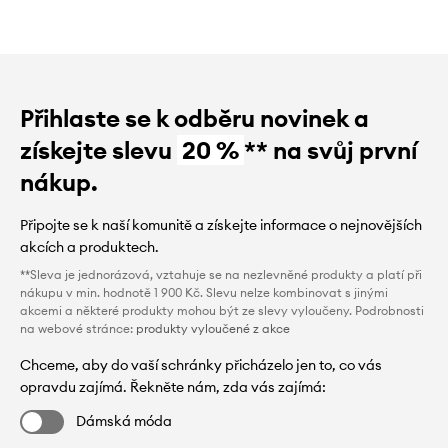
Přihlaste se k odběru novinek a
získejte slevu
20 %
** na svůj první
nákup.
Připojte se k naší komunitě a získejte informace o nejnovějších
akcích a produktech.
**Sleva je jednorázová, vztahuje se na nezlevněné produkty a platí při
nákupu v min. hodnotě 1 900 Kč. Slevu nelze kombinovat s jinými
akcemi a některé produkty mohou být ze slevy vyloučeny. Podrobnosti
na webové stránce:
produkty vyloučené z akce
Chceme, aby do vaší schránky přicházelo jen to, co vás
opravdu zajímá. Řekněte nám, zda vás zajímá:
Dámská móda