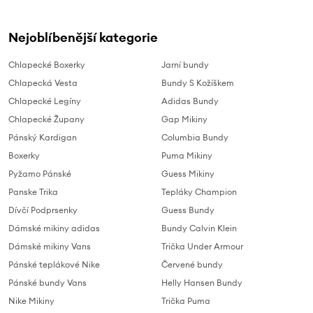
Nejoblíbenější kategorie
Chlapecké Boxerky
Jarní bundy
Chlapecká Vesta
Bundy S Kožíškem
Chlapecké Legíny
Adidas Bundy
Chlapecké Župany
Gap Mikiny
Pánský Kardigan
Columbia Bundy
Boxerky
Puma Mikiny
Pyžamo Pánské
Guess Mikiny
Panske Trika
Tepláky Champion
Dívčí Podprsenky
Guess Bundy
Dámské mikiny adidas
Bundy Calvin Klein
Dámské mikiny Vans
Trička Under Armour
Pánské teplákové Nike
Červené bundy
Pánské bundy Vans
Helly Hansen Bundy
Nike Mikiny
Trička Puma