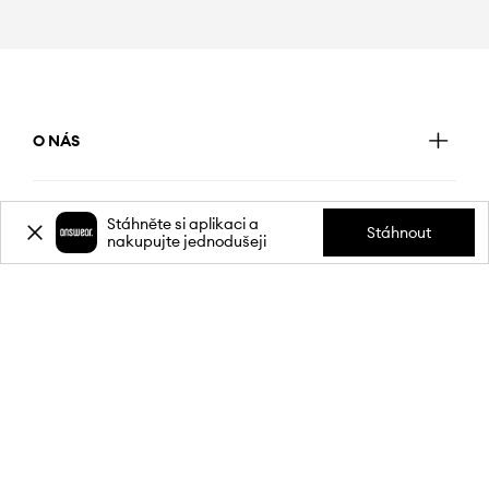
O NÁS
INFORMACE
Stáhněte si aplikaci a
Stáhnout
nakupujte jednodušeji
SLUŽBY ZÁKAZNÍKŮM
MOBILNÍ APLIKACE