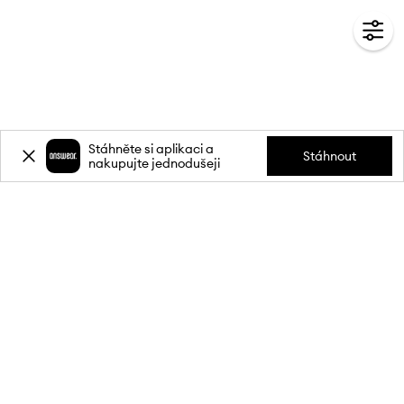
Stáhněte si aplikaci a
Stáhnout
nakupujte jednodušeji
Přihlaste se k odběru novinek a
získejte slevu
20 %
** na svůj první