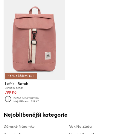
*-5 % s kódem: LST
Lefrik - Batoh
Aktuální cena:
799 Kč
Běžná cena:
1399 Kč
Nejnižší cena:
829 Kč
Nejoblíbenější kategorie
Dámské Náramky
Vak Na Záda