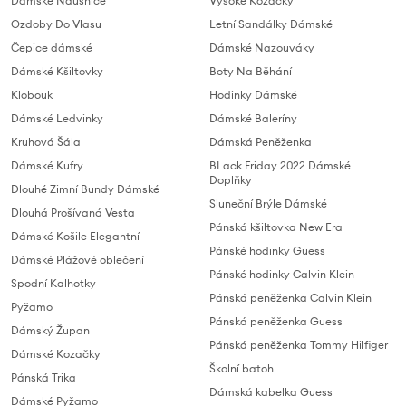
Damske Nausnice
Vysoké Kozačky
Ozdoby Do Vlasu
Letní Sandálky Dámské
Čepice dámské
Dámské Nazouváky
Dámské Kšiltovky
Boty Na Běhání
Klobouk
Hodinky Dámské
Dámské Ledvinky
Dámské Baleríny
Kruhová Šála
Dámská Peněženka
Dámské Kufry
BLack Friday 2022 Dámské
Doplňky
Dlouhé Zimní Bundy Dámské
Sluneční Brýle Dámské
Dlouhá Prošívaná Vesta
Pánská kšiltovka New Era
Dámské Košile Elegantní
Pánské hodinky Guess
Dámské Plážové oblečení
Pánské hodinky Calvin Klein
Spodní Kalhotky
Pánská peněženka Calvin Klein
Pyžamo
Pánská peněženka Guess
Dámský Župan
Pánská peněženka Tommy Hilfiger
Dámské Kozačky
Školní batoh
Pánská Trika
Dámská kabelka Guess
Dámské Pyžamo