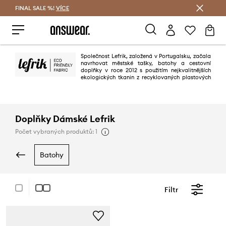
FINAL SALE %!
VÍCE
Ušetřete s Answear Club
Společnost Lefrik, založená v Portugalsku, začala
navrhovat městské tašky, batohy a cestovní
doplňky v roce 2012 s použitím nejkvalitnějších
ekologických tkanin z recyklovaných plastových
lahví. Poskytuje nejmodernější a nejfunkčnější tašky pro moderního muže.
Doplňky Dámské Lefrik
Počet vybraných produktů: 1
batohy
Filtr