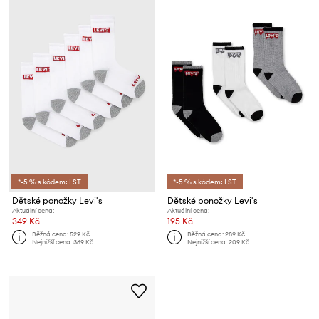
*-5 % s kódem: LST
*-5 % s kódem: LST
Dětské ponožky Levi's
Dětské ponožky Levi's
Aktuální cena:
Aktuální cena:
349 Kč
195 Kč
Běžná cena:
529 Kč
Běžná cena:
289 Kč
Nejnižší cena:
369 Kč
Nejnižší cena:
209 Kč