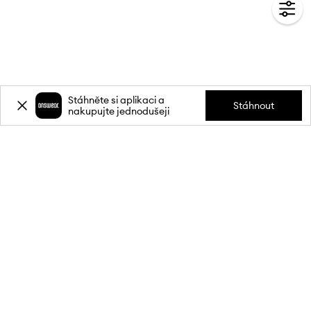
Stáhněte si aplikaci a
Stáhnout
nakupujte jednodušeji
Přihlaste se k odběru novinek a
získejte slevu
20 %
** na svůj první