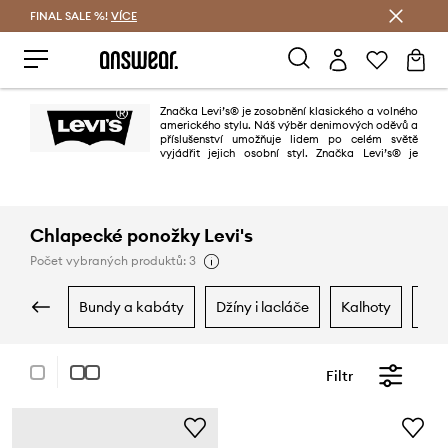
FINAL SALE %!
VÍCE
Ušetřete s Answear Club
Značka Levi’s® je zosobnění klasického a volného
amerického stylu. Náš výběr denimových oděvů a
příslušenství umožňuje lidem po celém světě
vyjádřit jejich osobní styl. Značka Levi’s® je
synonymum pro rifle, ikona, která díky více než 150-leté historii moderního
přístupu k módě se neustálé těší zájmu a věrností generací po celém světě.
Chlapecké ponožky Levi's
Počet vybraných produktů: 3
bundy a kabáty
džíny i lacláče
kalhoty
koš
Filtr