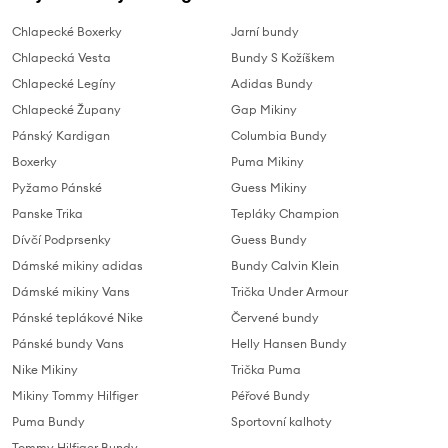
Chlapecké Boxerky
Jarní bundy
Chlapecká Vesta
Bundy S Kožíškem
Chlapecké Legíny
Adidas Bundy
Chlapecké Župany
Gap Mikiny
Pánský Kardigan
Columbia Bundy
Boxerky
Puma Mikiny
Pyžamo Pánské
Guess Mikiny
Panske Trika
Tepláky Champion
Dívčí Podprsenky
Guess Bundy
Dámské mikiny adidas
Bundy Calvin Klein
Dámské mikiny Vans
Trička Under Armour
Pánské teplákové Nike
Červené bundy
Pánské bundy Vans
Helly Hansen Bundy
Nike Mikiny
Trička Puma
Mikiny Tommy Hilfiger
Péřové Bundy
Puma Bundy
Sportovní kalhoty
Tommy Hilfiger Bundy