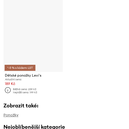
*-5 % s kódem: LST
Dětské ponožky Levi's
Aktuální cena:
189 Kč
Běžná cena:
239 Kč
Nejnižší cena:
199 Kč
Zobrazit také:
Ponožky
Nejoblíbenější kategorie