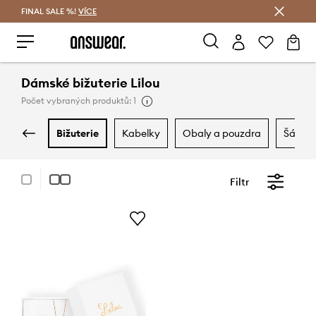
FINAL SALE %!
VÍCE
Ušetřete s Answear Club
Dámské bižuterie Lilou
Počet vybraných produktů: 1
bižuterie
kabelky
obaly a pouzdra
šály a
Filtr