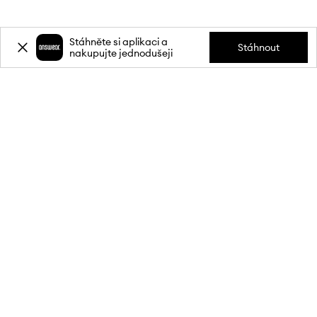
Stáhněte si aplikaci a
Stáhnout
nakupujte jednodušeji
Přihlaste se k odběru novinek a
získejte slevu
20 %
** na svůj první
nákup.
Připojte se k naší komunitě a získejte informace o nejnovějších
akcích a produktech.