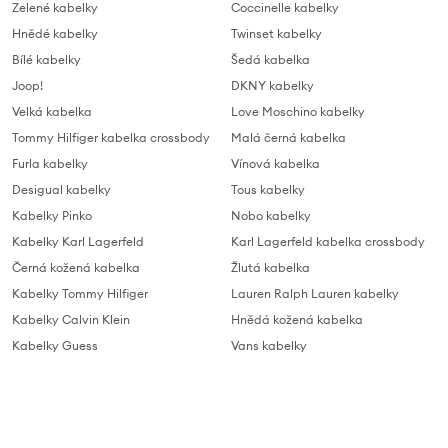
Zelené kabelky
Coccinelle kabelky
Hnědé kabelky
Twinset kabelky
Bílé kabelky
Šedá kabelka
Joop!
DKNY kabelky
Velká kabelka
Love Moschino kabelky
Tommy Hilfiger kabelka crossbody
Malá černá kabelka
Furla kabelky
Vínová kabelka
Desigual kabelky
Tous kabelky
Kabelky Pinko
Nobo kabelky
Kabelky Karl Lagerfeld
Karl Lagerfeld kabelka crossbody
Černá kožená kabelka
Žlutá kabelka
Kabelky Tommy Hilfiger
Lauren Ralph Lauren kabelky
Kabelky Calvin Klein
Hnědá kožená kabelka
Kabelky Guess
Vans kabelky