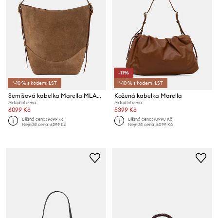
-11%
*-10 % s kódem: LST
*-10 % s kódem: LST
Semišová kabelka Marella MLAZEBRA
Kožená kabelka Marella
Aktuální cena:
Aktuální cena:
6099 Kč
5399 Kč
Běžná cena:
9699 Kč
Běžná cena:
10990 Kč
Nejnižší cena:
6299 Kč
Nejnižší cena:
6099 Kč