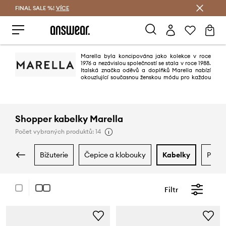
FINAL SALE %!
VÍCE
Ušetřete s Answear Club
Marella byla koncipována jako kolekce v roce
1976 a nezávislou společností se stala v roce 1988.
Italská značka oděvů a doplňků Marella nabízí
okouzlující současnou ženskou módu pro každou
příležitost.
Shopper kabelky Marella
Počet vybraných produktů: 14
bižuterie
čepice a klobouky
kabelky
pásk
Filtr