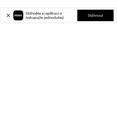
Stáhněte si aplikaci a
Stáhnout
nakupujte jednodušeji
Přihlaste se k odběru novinek a
získejte slevu
20 %
** na svůj první
nákup.
Připojte se k naší komunitě a získejte informace o nejnovějších
akcích a produktech.