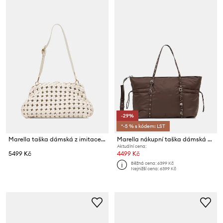
-29%
*-5 % s kódem: LST
Marella taška dámská z imitace kůže MLAESTREMO
Marella nákupní taška dámská MLAACINOSO
Aktuální cena:
5499 Kč
4499 Kč
Běžná cena:
6399 Kč
Nejnižší cena:
6399 Kč