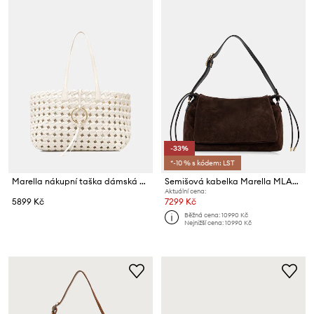
-33%
*-10 % s kódem: LST
Marella nákupní taška dámská z imitace kůže MLASPUMA
Semišová kabelka Marella MLACARDATO
Aktuální cena:
5899 Kč
7299 Kč
Běžná cena:
10990 Kč
Nejnižší cena:
10990 Kč