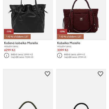
-11%
-10%
*-10 % s kódem: LST
*-10 % s kódem: LST
Kožená kabelka Marella
Kabelka Marella
Aktuální cena:
Aktuální cena:
6299 Kč
3399 Kč
Běžná cena:
12990 Kč
Běžná cena:
6899 Kč
Nejnižší cena:
7099 Kč
Nejnižší cena:
3799 Kč