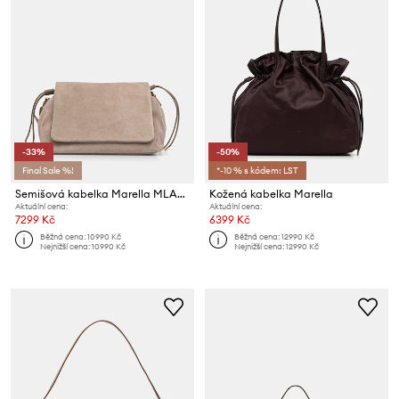
-33%
-50%
Final Sale %!
*-10 % s kódem: LST
Semišová kabelka Marella MLACARDATO
Kožená kabelka Marella
Aktuální cena:
Aktuální cena:
7299 Kč
6399 Kč
Běžná cena:
10990 Kč
Běžná cena:
12990 Kč
Nejnižší cena:
10990 Kč
Nejnižší cena:
12990 Kč