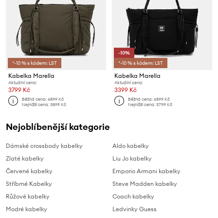
-10%
*-10 % s kódem: LST
*-10 % s kódem: LST
Kabelka Marella
Kabelka Marella
Aktuální cena:
Aktuální cena:
3799 Kč
3399 Kč
Běžná cena:
6899 Kč
Běžná cena:
6899 Kč
Nejnižší cena:
3899 Kč
Nejnižší cena:
3799 Kč
Nejoblíbenější kategorie
Dámské crossbody kabelky
Aldo kabelky
Zlaté kabelky
Liu Jo kabelky
Červené kabelky
Emporio Armani kabelky
Stříbrné Kabelky
Steve Madden kabelky
Růžové kabelky
Coach kabelky
Modré kabelky
Ledvinky Guess