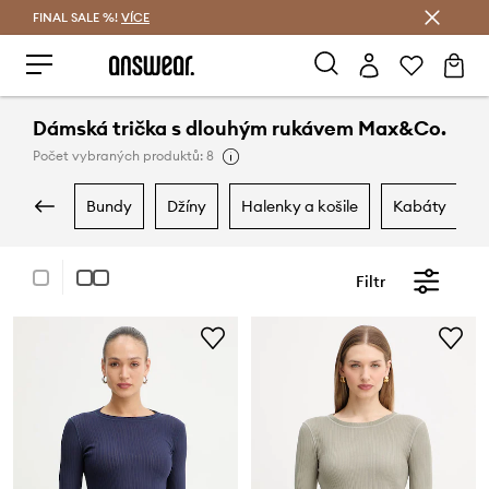
FINAL SALE %!
VÍCE
Ušetřete s Answear Club
Dámská trička s dlouhým rukávem Max&Co.
Počet vybraných produktů: 8
bundy
džíny
halenky a košile
kabáty
Filtr