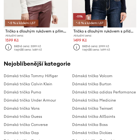
-11%
*-5 % s kódem: LST
*-5 % s kódem: LST
Tričko s dlouhým rukávem s příměsí vlny MAX&Co.
Tričko s dlouhým rukávem s přídavkem vlny MAX&Co.
Aktuální cena:
Aktuální cena:
1599 Kč
1499 Kč
Běžná cena:
3399 Kč
Běžná cena:
2999 Kč
Nejnižší cena:
1689 Kč
Nejnižší cena:
1699 Kč
Nejoblíbenější kategorie
Dámská trička Tommy Hilfiger
Dámská trička Volcom
Dámská trička Calvin Klein
Dámská trička Burton
Dámská trička Puma
Dámská trička adidas Performance
Dámská trička Under Armour
Dámská trička Medicine
Dámská trička Vans
Dámská trička Twinset
Dámská trička Guess
Dámská trička AllSaints
Dámská trička Converse
Dámská trička Boss
Dámská trička Gap
Dámská trička Dickies