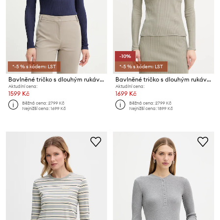
-10%
*-5 % s kódem: LST
*-5 % s kódem: LST
Bavlněné tričko s dlouhým rukávem MAX&Co. MCOTRIONFO
Bavlněné tričko s dlouhým rukávem MAX&Co. MCOTRIONFO
Aktuální cena:
Aktuální cena:
1599 Kč
1699 Kč
Běžná cena:
2799 Kč
Běžná cena:
2799 Kč
Nejnižší cena:
1699 Kč
Nejnižší cena:
1899 Kč