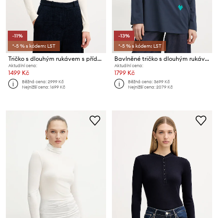
-11%
-13%
*-5 % s kódem: LST
*-5 % s kódem: LST
Tričko s dlouhým rukávem s přídavkem vlny MAX&Co.
Bavlněné tričko s dlouhým rukávem MAX&Co.
Aktuální cena:
Aktuální cena:
1499 Kč
1799 Kč
Běžná cena:
2999 Kč
Běžná cena:
3699 Kč
Nejnižší cena:
1699 Kč
Nejnižší cena:
2079 Kč