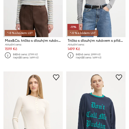
-11%
*-5 % s kódem: LST
*-5 % s kódem: LST
Max&Co. tričko s dlouhým rukávem dámské bavlněné MCOMEDUSA
Tričko s dlouhým rukávem s přídavkem vlny MAX&Co.
Aktuální cena:
Aktuální cena:
1599 Kč
1499 Kč
Běžná cena:
2799 Kč
Běžná cena:
2999 Kč
Nejnižší cena:
1699 Kč
Nejnižší cena:
1699 Kč