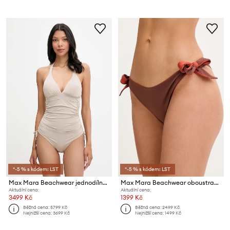
*-5 % s kódem: LST
*-5 % s kódem: LST
Max Mara Beachwear jednodílné plavky dámské COSETTA
Max Mara Beachwear oboustranné koupací kalhotky dámské SELLA
Aktuální cena:
Aktuální cena:
3499 Kč
1399 Kč
Běžná cena:
5799 Kč
Běžná cena:
2499 Kč
Nejnižší cena:
3699 Kč
Nejnižší cena:
1499 Kč