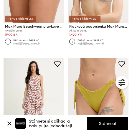
*-5 % s kódem: LST
*-5 % s kódem: LST
Max Mara Beachwear plavkové kalhotky dámské SABINA
Plavková podprsenka Max Mara Beachwear
Aktuální cena:
Aktuální cena:
1599 Kč
1699 Kč
Běžná cena:
2499 Kč
Běžná cena:
3499 Kč
Nejnižší cena:
1699 Kč
Nejnižší cena:
1799 Kč
Stáhněte si aplikaci a
Stáhnout
nakupujte jednodušeji