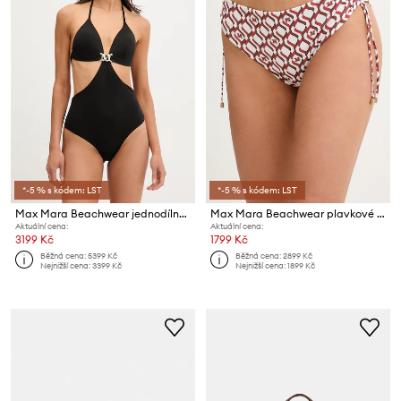
*-5 % s kódem: LST
*-5 % s kódem: LST
Max Mara Beachwear jednodílné plavky dámské CAMBRA
Max Mara Beachwear plavkové kalhotky dámské SIBILLA
Aktuální cena:
Aktuální cena:
3199 Kč
1799 Kč
Běžná cena:
5399 Kč
Běžná cena:
2899 Kč
Nejnižší cena:
3399 Kč
Nejnižší cena:
1899 Kč