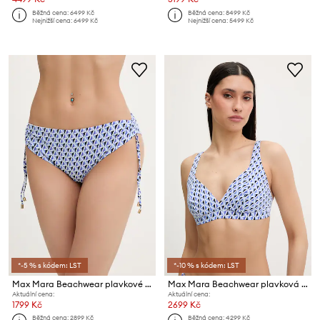
Běžná cena:
6499 Kč
Běžná cena:
8499 Kč
Nejnižší cena:
6499 Kč
Nejnižší cena:
5499 Kč
*-5 % s kódem: LST
*-10 % s kódem: LST
Max Mara Beachwear plavkové kalhotky dámské SIBILLA
Max Mara Beachwear plavková podprsenka dámská ARENA
Aktuální cena:
Aktuální cena:
1799 Kč
2699 Kč
Běžná cena:
2899 Kč
Běžná cena:
4299 Kč