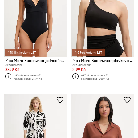
*-10 % s kódem: LST
*-5 % s kódem: LST
Max Mara Beachwear jednodílné plavky dámské CAMBUSA
Max Mara Beachwear plavková podprsenka dámská ALISIA
Aktuální cena:
Aktuální cena:
3399 Kč
2199 Kč
Běžná cena:
5499 Kč
Běžná cena:
3699 Kč
Nejnižší cena:
3599 Kč
Nejnižší cena:
2399 Kč