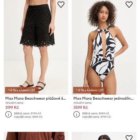
*-5 % s kódem: LST
*-5 % s kódem: LST
Max Mara Beachwear plážové šortky dámské UGUALE
Max Mara Beachwear jednodílné plavky dámské CLAVA
Aktuální cena:
Aktuální cena:
3199 Kč
3599 Kč
Běžná cena:
5799 Kč
Běžná cena:
5999 Kč
Nejnižší cena:
3399 Kč
Nejnižší cena:
3799 Kč