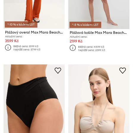
*-10 % s kódem: LST
*-5 % s kódem: LST
Plážový overal Max Mara Beachwear
Plážová košile Max Mara Beachwear
Aktuální cena:
Aktuální cena:
3599 Kč
2199 Kč
Běžná cena:
8199 Kč
Běžná cena:
4499 Kč
Nejnižší cena:
3799 Kč
Nejnižší cena:
2399 Kč