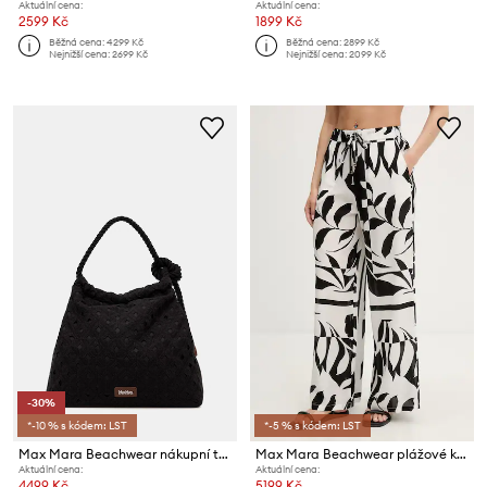
Aktuální cena:
Aktuální cena:
2599 Kč
1899 Kč
Běžná cena:
4299 Kč
Běžná cena:
2899 Kč
Nejnižší cena:
2699 Kč
Nejnižší cena:
2099 Kč
-30%
*-10 % s kódem: LST
*-5 % s kódem: LST
Max Mara Beachwear nákupní taška dámská ARTE
Max Mara Beachwear plážové kalhoty dámské VOTO
Aktuální cena:
Aktuální cena:
4499 Kč
5199 Kč