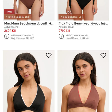
-10%
*-10 % s kódem: LST
*-5 % s kódem: LST
Max Mara Beachwear dvoudílné plavky dámské BABY
Max Mara Beachwear dvoudílné plavky dámské BABY
Aktuální cena:
Aktuální cena:
2699 Kč
2799 Kč
Běžná cena:
4299 Kč
Běžná cena:
4299 Kč
Nejnižší cena:
2999 Kč
Nejnižší cena:
2999 Kč