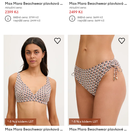
Max Mara Beachwear plavková podprsenka dámská AMELIA
Max Mara Beachwear plavková podprsenka dámská ALISIA
Aktuální cena:
Aktuální cena:
2399 Kč
2499 Kč
Běžná cena:
3799 Kč
Běžná cena:
3699 Kč
Nejnižší cena:
2499 Kč
Nejnižší cena:
3699 Kč
*-5 % s kódem: LST
*-5 % s kódem: LST
Max Mara Beachwear plavková podprsenka dámská ARENA
Max Mara Beachwear plavkové kalhotky dámské SIBILLA