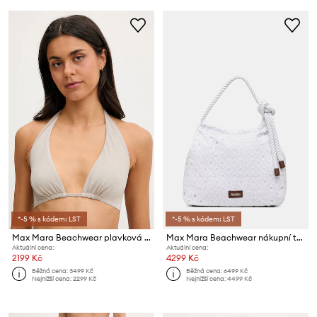
*-5 % s kódem: LST
*-5 % s kódem: LST
Max Mara Beachwear plavková podprsenka dámská ALOA
Max Mara Beachwear nákupní taška dámská ARTE
Aktuální cena:
Aktuální cena:
2199 Kč
4299 Kč
Běžná cena:
3499 Kč
Běžná cena:
6499 Kč
Nejnižší cena:
2299 Kč
Nejnižší cena:
4499 Kč