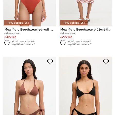
*-5 % s kódem: LST
*-5 % s kódem: LST
Max Mara Beachwear jednodílné plavky dámské CAREZZA
Max Mara Beachwear plážové šaty dámské STEPPA
Aktuální cena:
Aktuální cena:
3499 Kč
6299 Kč
Běžná cena:
5799 Kč
Běžná cena:
10499 Kč
Nejnižší cena:
3699 Kč
Nejnižší cena:
6599 Kč