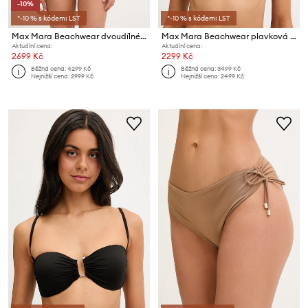
-10%
*-10 % s kódem: LST
*-10 % s kódem: LST
Max Mara Beachwear dvoudílné plavky dámské BABY
Max Mara Beachwear plavková podprsenka dámská ALOA
Aktuální cena:
Aktuální cena:
2699 Kč
2299 Kč
Běžná cena:
4299 Kč
Běžná cena:
3499 Kč
Nejnižší cena:
2999 Kč
Nejnižší cena:
2499 Kč