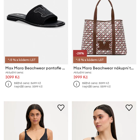
-28%
*-5 % s kódem: LST
*-5 % s kódem: LST
Max Mara Beachwear pantofle na plochém podpatku dámské Bchcaucaso
Max Mara Beachwear nákupní taška dámská z imitace kůže FARNETO
Aktuální cena:
Aktuální cena:
3099 Kč
3999 Kč
Běžná cena:
5699 Kč
Běžná cena:
5599 Kč
Nejnižší cena:
3399 Kč
Nejnižší cena:
5599 Kč