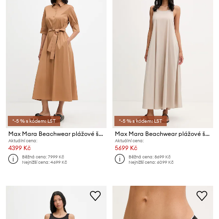
*-5 % s kódem: LST
*-5 % s kódem: LST
Max Mara Beachwear plážové šaty dámské COGNAC
Max Mara Beachwear plážové šaty dámské SETA
Aktuální cena:
Aktuální cena:
4399 Kč
5699 Kč
Běžná cena:
7999 Kč
Běžná cena:
8699 Kč
Nejnižší cena:
4699 Kč
Nejnižší cena:
6099 Kč