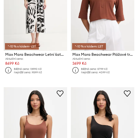
*-10 % s kódem: LST
*-10 % s kódem: LST
Max Mara Beachwear Letní šaty hedvábné ANGIO
Max Mara Beachwear Plážové tričko dámské CALATA
Aktuální cena:
Aktuální cena:
8699 Kč
3699 Kč
Běžná cena:
13990 Kč
Běžná cena:
5799 Kč
Nejnižší cena:
9599 Kč
Nejnižší cena:
4099 Kč