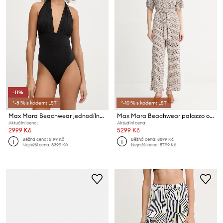
-11%
*-5 % s kódem: LST
*-10 % s kódem: LST
Max Mara Beachwear jednodílné plavky dámské CALLE
Max Mara Beachwear palazzo overal dámský z viskózy EGREGE
Aktuální cena:
Aktuální cena:
2999 Kč
5299 Kč
Běžná cena:
5199 Kč
Běžná cena:
8899 Kč
Nejnižší cena:
3399 Kč
Nejnižší cena:
5799 Kč