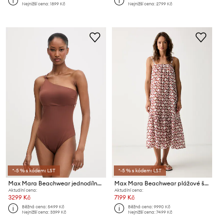
Nejnižší cena:
1899 Kč
Nejnižší cena:
2799 Kč
*-5 % s kódem: LST
*-5 % s kódem: LST
Max Mara Beachwear jednodílné plavky dámské CAPPA
Max Mara Beachwear plážové šaty dámské ALISSO
Aktuální cena:
Aktuální cena:
3299 Kč
7199 Kč
Běžná cena:
5499 Kč
Běžná cena:
9990 Kč
Nejnižší cena:
3399 Kč
Nejnižší cena:
7499 Kč