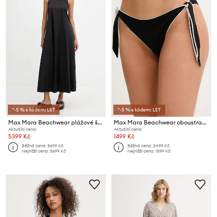
*-5 % s kódem: LST
*-5 % s kódem: LST
Max Mara Beachwear plážové šaty dámské SETA
Max Mara Beachwear oboustranné koupací kalhotky dámské SELLA
Aktuální cena:
Aktuální cena:
5399 Kč
1499 Kč
Běžná cena:
8699 Kč
Běžná cena:
2499 Kč
Nejnižší cena:
5699 Kč
Nejnižší cena:
1599 Kč