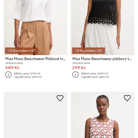
*-5 % s kódem: LST
*-5 % s kódem: LST
Max Mara Beachwear Plážové tričko dámské CALATA
Max Mara Beachwear plážový top dámský MAGGIO
Aktuální cena:
Aktuální cena:
3499 Kč
2199 Kč
Běžná cena:
5799 Kč
Běžná cena:
3499 Kč
Nejnižší cena:
3699 Kč
Nejnižší cena:
2299 Kč