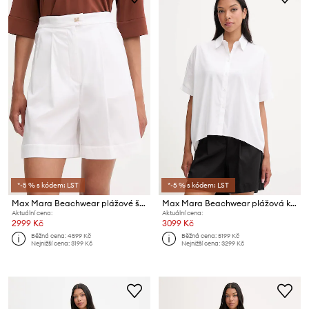
*-5 % s kódem: LST
*-5 % s kódem: LST
Max Mara Beachwear plážové šortky dámské MEDEOLA
Max Mara Beachwear plážová košile dámská PITTURA
Aktuální cena:
Aktuální cena:
2999 Kč
3099 Kč
Běžná cena:
4599 Kč
Běžná cena:
5199 Kč
Nejnižší cena:
3199 Kč
Nejnižší cena:
3299 Kč