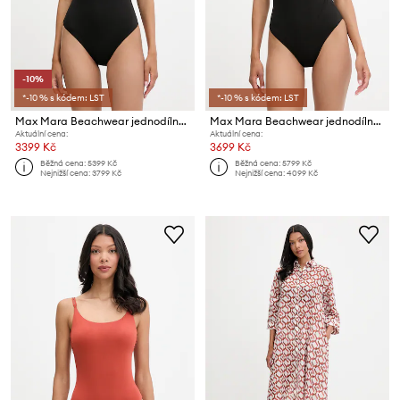
-10%
*-10 % s kódem: LST
*-10 % s kódem: LST
Max Mara Beachwear jednodílné plavky dámské CARISMA
Max Mara Beachwear jednodílné plavky dámské CAREZZA
Aktuální cena:
Aktuální cena:
3399 Kč
3699 Kč
Běžná cena:
5399 Kč
Běžná cena:
5799 Kč
Nejnižší cena:
3799 Kč
Nejnižší cena:
4099 Kč