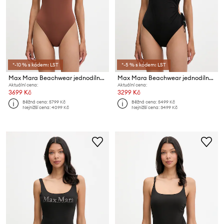
*-10 % s kódem: LST
*-5 % s kódem: LST
Max Mara Beachwear jednodílné plavky dámské CAREZZA
Max Mara Beachwear jednodílné plavky dámské CANARIE
Aktuální cena:
Aktuální cena:
3699 Kč
3299 Kč
Běžná cena:
5799 Kč
Běžná cena:
5499 Kč
Nejnižší cena:
4099 Kč
Nejnižší cena:
3499 Kč