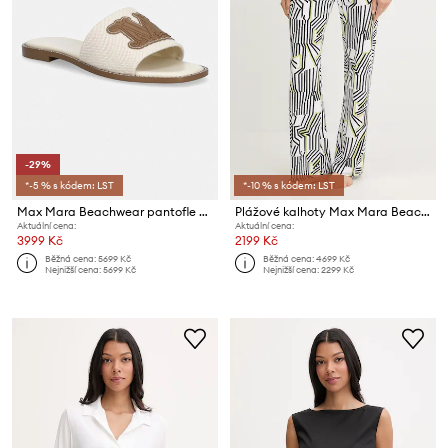
-29%
*-5 % s kódem: LST
*-10 % s kódem: LST
Max Mara Beachwear pantofle na plochém podpatku dámské Bchcaucaso
Plážové kalhoty Max Mara Beachwear
Aktuální cena:
Aktuální cena:
3999 Kč
2199 Kč
Běžná cena:
5699 Kč
Běžná cena:
4699 Kč
Nejnižší cena:
5699 Kč
Nejnižší cena:
2299 Kč