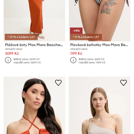
-14%
*-10 % s kódem: LST
*-5 % s kódem: LST
Plážové šaty Max Mara Beachwear
Plavkové kalhotky Max Mara Beachwear
Aktuální cena:
Aktuální cena:
3099 Kč
1199 Kč
Běžná cena:
6499 Kč
Běžná cena:
2699 Kč
Nejnižší cena:
3299 Kč
Nejnižší cena:
1399 Kč