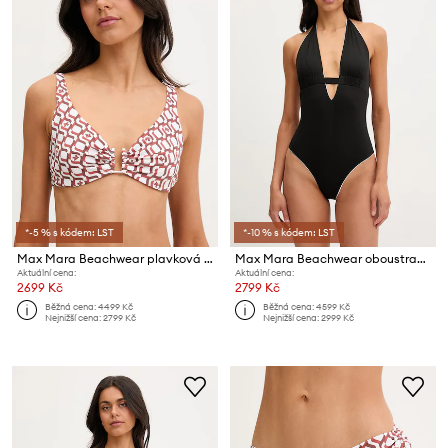
*-5 % s kódem: LST
*-10 % s kódem: LST
Max Mara Beachwear plavková podprsenka dámská ARA
Max Mara Beachwear oboustranné jednodílné plavky dámské CHENZIA
Aktuální cena:
Aktuální cena:
2699 Kč
2799 Kč
Běžná cena:
4499 Kč
Běžná cena:
4599 Kč
Nejnižší cena:
2799 Kč
Nejnižší cena:
2999 Kč