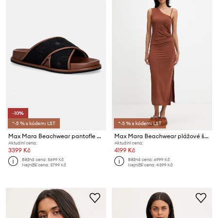
-10%
*-5 % s kódem: LST
*-5 % s kódem: LST
Max Mara Beachwear pantofle dámské Bchpeonie
Max Mara Beachwear plážové šaty dámské FIABE
Aktuální cena:
Aktuální cena:
3399 Kč
4199 Kč
Běžná cena:
5699 Kč
Běžná cena:
6999 Kč
Nejnižší cena:
3799 Kč
Nejnižší cena:
4399 Kč