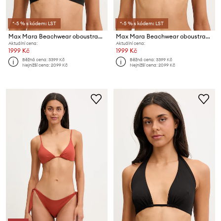
*-5 % s kódem: LST
*-5 % s kódem: LST
Max Mara Beachwear oboustranná koupací podprsenka dámská ABAZIA
Max Mara Beachwear oboustranná koupací podprsenka dámská ABAZIA
Aktuální cena:
Aktuální cena:
1999 Kč
1999 Kč
Běžná cena:
3399 Kč
Běžná cena:
3399 Kč
Nejnižší cena:
2099 Kč
Nejnižší cena:
2099 Kč