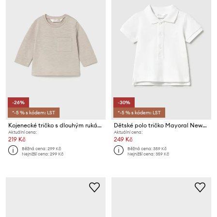
-26%
-30%
*-5 % s kódem: LST
*-5 % s kódem: LST
Kojenecké tričko s dlouhým rukávem Mayoral Newborn
Dětské polo tričko Mayoral Newborn
Aktuální cena:
Aktuální cena:
219 Kč
249 Kč
Běžná cena:
299 Kč
Běžná cena:
359 Kč
Nejnižší cena:
299 Kč
Nejnižší cena:
359 Kč