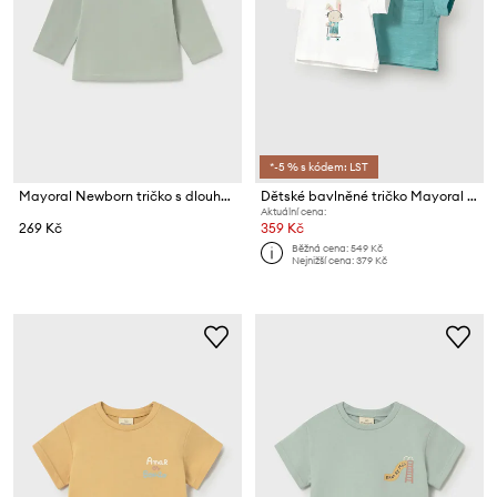
*-5 % s kódem: LST
Mayoral Newborn tričko s dlouhým rukávem kojenecké s bavlnou
Dětské bavlněné tričko Mayoral Newborn 2-pack
Aktuální cena:
269 Kč
359 Kč
Běžná cena:
549 Kč
Nejnižší cena:
379 Kč