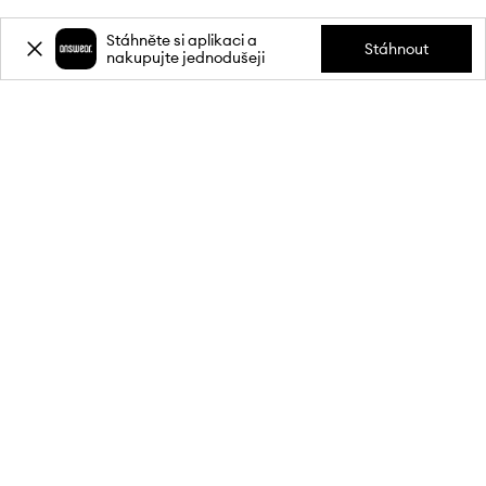
Stáhněte si aplikaci a
Stáhnout
nakupujte jednodušeji
Přihlaste se k odběru novinek a
získejte slevu
20 %
** na svůj první
nákup.
Připojte se k naší komunitě a získejte informace o nejnovějších
akcích a produktech.
**Sleva je jednorázová, vztahuje se na nezlevněné produkty a platí při