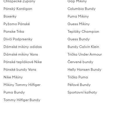
Chlapecké Župany
Gap Mikiny
Pánský Kardigan
Columbia Bundy
Boxerky
Puma Mikiny
Pyžamo Pánské
Guess Mikiny
Panske Trika
Tepláky Champion
Dívčí Podprsenky
Guess Bundy
Dámské mikiny adidas
Bundy Calvin Klein
Dámské mikiny Vans
Trička Under Armour
Pánské teplákové Nike
Červené bundy
Pánské bundy Vans
Helly Hansen Bundy
Nike Mikiny
Trička Puma
Mikiny Tommy Hilfiger
Péřové Bundy
Puma Bundy
Sportovní kalhoty
Tommy Hilfiger Bundy