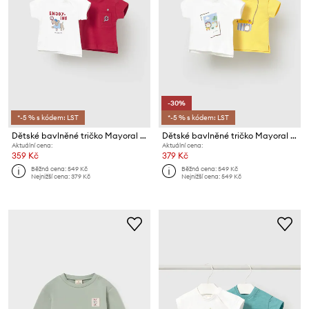
-30%
*-5 % s kódem: LST
*-5 % s kódem: LST
Dětské bavlněné tričko Mayoral Newborn 2-pack
Dětské bavlněné tričko Mayoral Newborn 2-pack
Aktuální cena:
Aktuální cena:
359 Kč
379 Kč
Běžná cena:
549 Kč
Běžná cena:
549 Kč
Nejnižší cena:
379 Kč
Nejnižší cena:
549 Kč