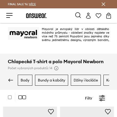
FINAL SALE %!
VÍCE
Ušetřete s Answear Club
Mayoral je evropský lídr v oblasti dětského
módního průmyslu - oblečení značky najdete ve
více než 75 zemích! Populární jsou zejména díky
svému jedinečnému designu, výrazným barvám,
vlastnímu stylu a vysoce kvalitnímu zpracování.
Chlapecké T-shirt a polo Mayoral Newborn
Počet vybraných produktů: 14
body
bundy a kabáty
džíny i lacláče
kalho
Filtr