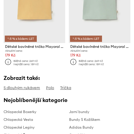
*-5 % s kódem: LST
*-5 % s kódem: LST
Dětské bavlněné tričko Mayoral Newborn
Dětské bavlněné tričko Mayoral Newborn
Aktuální cena:
Aktuální cena:
179 Kč
179 Kč
Běžná cena:
269 Kč
Běžná cena:
269 Kč
Nejnižší cena:
189 Kč
Nejnižší cena:
189 Kč
Zobrazit také:
S dlouhým rukávem
Polo
Trička
Nejoblíbenější kategorie
Chlapecké Boxerky
Jarní bundy
Chlapecká Vesta
Bundy S Kožíškem
Chlapecké Legíny
Adidas Bundy