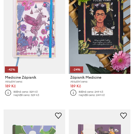
-42%
-24%
Medicine Zápisník
Zápisník Medicine
Aktuální cena:
Aktuální cena:
189 Kč
189 Kč
Běžná cena:
329 Kč
Běžná cena:
249 Kč
Nejnižší cena:
329 Kč
Nejnižší cena:
249 Kč