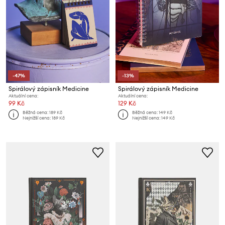
-47%
-13%
Spirálový zápisník Medicine
Spirálový zápisník Medicine
Aktuální cena:
Aktuální cena:
99 Kč
129 Kč
Běžná cena:
189 Kč
Běžná cena:
149 Kč
Nejnižší cena:
189 Kč
Nejnižší cena:
149 Kč