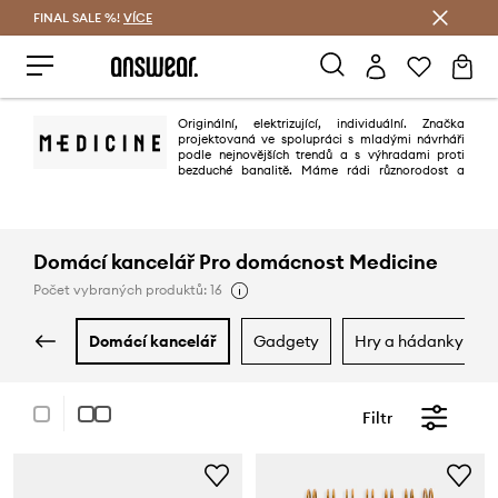
FINAL SALE %!
VÍCE
Ušetřete s Answear Club
Originální, elektrizující, individuální. Značka
projektovaná ve spolupráci s mladými návrháři
podle nejnovějších trendů a s výhradami proti
bezduché banalitě. Máme rádi různorodost a
autorská řešení - medicine je moderní a excentrická značka určená pro
všechny, kteří oceňují současný nenucený casual styl oblečení a doplňků.
Domácí kancelář Pro domácnost Medicine
Počet vybraných produktů: 16
domácí kancelář
gadgety
hry a hádanky
Filtr