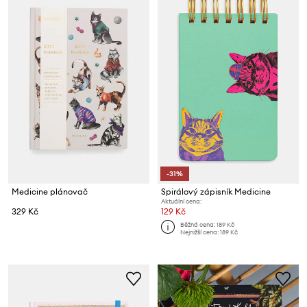
-31%
Medicine plánovač
Spirálový zápisník Medicine
Aktuální cena:
329 Kč
129 Kč
Běžná cena:
189 Kč
Nejnižší cena:
189 Kč