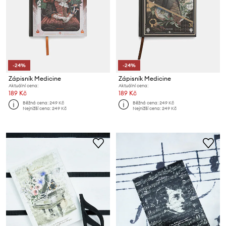
-24%
-24%
Zápisník Medicine
Zápisník Medicine
Aktuální cena:
Aktuální cena:
189 Kč
189 Kč
Běžná cena:
249 Kč
Běžná cena:
249 Kč
Nejnižší cena:
249 Kč
Nejnižší cena:
249 Kč