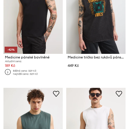
-42%
Medicine pánské bavlněné
Medicine tričko bez rukávů pánské bavlněné
Aktuální cena:
189 Kč
449 Kč
Běžná cena:
329 Kč
Nejnižší cena:
329 Kč