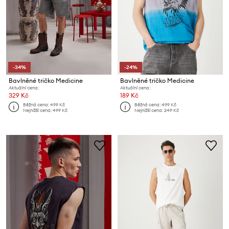
-34%
-24%
Bavlněné tričko Medicine
Bavlněné tričko Medicine
Aktuální cena:
Aktuální cena:
329 Kč
189 Kč
Běžná cena:
499 Kč
Běžná cena:
499 Kč
Nejnižší cena:
499 Kč
Nejnižší cena:
249 Kč