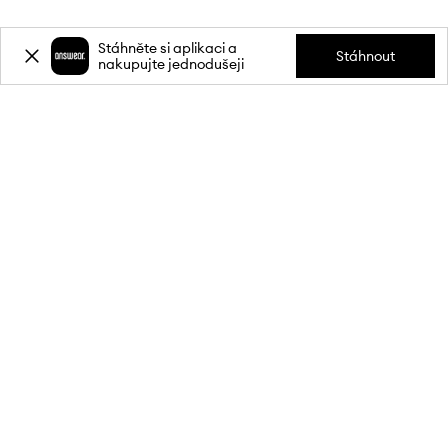
Stáhněte si aplikaci a
Stáhnout
nakupujte jednodušeji
Přihlaste se k odběru novinek a
získejte slevu
20 %
** na svůj první
nákup.
Připojte se k naší komunitě a získejte informace o nejnovějších
akcích a produktech.