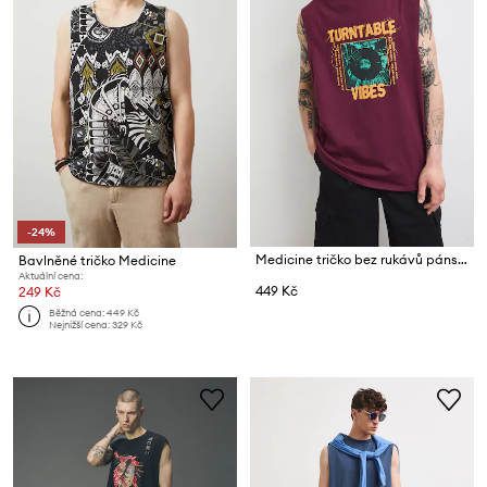
-24%
Medicine tričko bez rukávů pánské bavlněné
Bavlněné tričko Medicine
Aktuální cena:
449 Kč
249 Kč
Běžná cena:
449 Kč
Nejnižší cena:
329 Kč