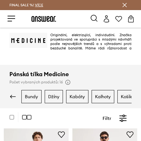
FINAL SALE %!
VÍCE
Ušetřete s Answear Club
Originální, elektrizující, individuální. Značka
projektovaná ve spolupráci s mladými návrháři
podle nejnovějších trendů a s výhradami proti
bezduché banalitě. Máme rádi různorodost a
autorská řešení - medicine je moderní a excentrická značka určená pro
všechny, kteří oceňují současný nenucený casual styl oblečení a doplňků.
Pánská tílka Medicine
Počet vybraných produktů: 16
bundy
džíny
kabáty
kalhoty
košile
Filtr