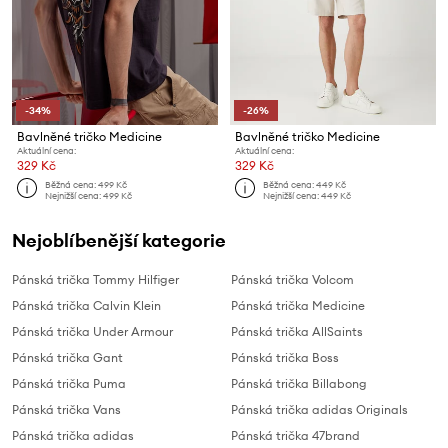
-34%
-26%
Bavlněné tričko Medicine
Bavlněné tričko Medicine
Aktuální cena:
Aktuální cena:
329 Kč
329 Kč
Běžná cena:
499 Kč
Běžná cena:
449 Kč
Nejnižší cena:
499 Kč
Nejnižší cena:
449 Kč
Nejoblíbenější kategorie
Pánská trička Tommy Hilfiger
Pánská trička Volcom
Pánská trička Calvin Klein
Pánská trička Medicine
Pánská trička Under Armour
Pánská trička AllSaints
Pánská trička Gant
Pánská trička Boss
Pánská trička Puma
Pánská trička Billabong
Pánská trička Vans
Pánská trička adidas Originals
Pánská trička adidas
Pánská trička 47brand