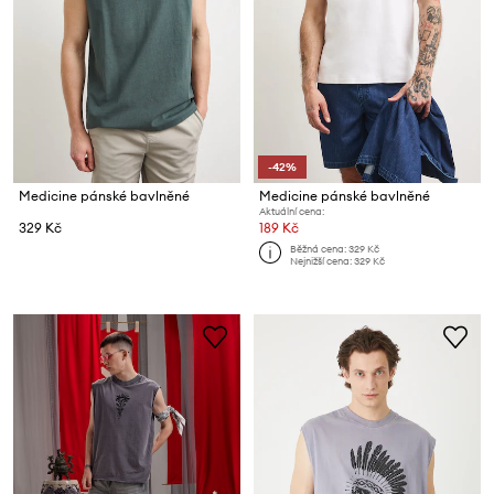
-42%
Medicine pánské bavlněné
Medicine pánské bavlněné
Aktuální cena:
329 Kč
189 Kč
Běžná cena:
329 Kč
Nejnižší cena:
329 Kč