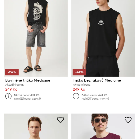
-24%
-44%
Bavlněné tričko Medicine
Tričko bez rukávů Medicine
Aktuální cena:
Aktuální cena:
249 Kč
249 Kč
Běžná cena:
499 Kč
Běžná cena:
449 Kč
Nejnižší cena:
329 Kč
Nejnižší cena:
449 Kč