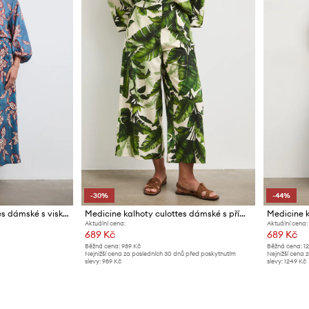
-30%
-44%
Medicine kalhoty culottes dámské s viskózou
Medicine kalhoty culottes dámské s příměsí lnu
Aktuální cena:
Aktuální cena:
689 Kč
689 Kč
Běžná cena:
989 Kč
Běžná cena:
1
Nejnižší cena za posledních 30 dnů před poskytnutím
Nejnižší cena 
slevy:
989 Kč
slevy:
1249 Kč