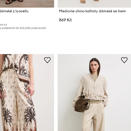
ámské z lyocellu
Medicine chino kalhoty dámské se lnem
869 Kč
249 Kč
za posledních 30 dnů před poskytnutím