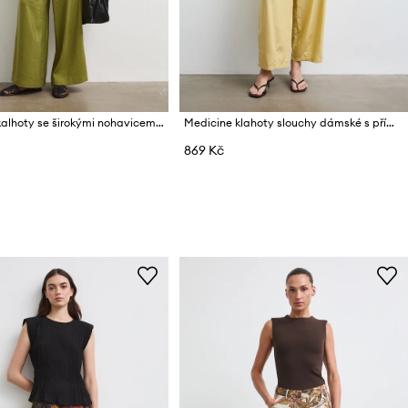
Medicine kalhoty se širokými nohavicemi dámské s modalem
Medicine klahoty slouchy dámské s příměsí lnu
869 Kč