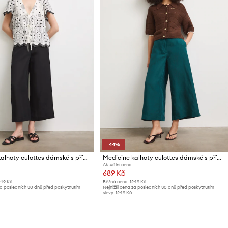
-44%
Medicine kalhoty culottes dámské s příměsí lnu
Medicine kalhoty culottes dámské s příměsí lnu
Aktuální cena:
689 Kč
249 Kč
Běžná cena:
1249 Kč
za posledních 30 dnů před poskytnutím
Nejnižší cena za posledních 30 dnů před poskytnutím
slevy:
1249 Kč