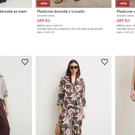
-44%
-44%
 dámské se lnem
Medicine dámské z lyocellu
Medicine d
Aktuální cena:
Aktuální cena:
689 Kč
689 Kč
Běžná cena:
1249 Kč
Běžná cena:
1
Nejnižší cena za posledních 30 dnů před poskytnutím
Nejnižší cena 
slevy:
1249 Kč
slevy:
1249 Kč