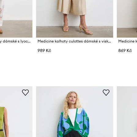
Medicine klahoty slouchy dámské s lyocellem
Medicine kalhoty culottes dámské s viskózou
989 Kč
869 Kč