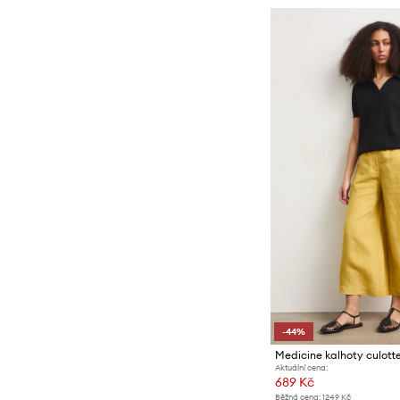
-44%
Aktuální cena:
689 Kč
Běžná cena:
1249 Kč