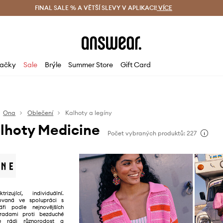
ácení zdarma (od 1800 Kč)
FINAL SALE % A VĚTŠÍ SLEVY V APLIKACI!
Doručení i do 24 h
VÍCE
Ušetřete s 
ačky
Sale
Brýle
Summer Store
Gift Card
Ona
Oblečení
Kalhoty a legíny
lhoty Medicine
Počet vybraných produktů: 227
trizující, individuální.
ovaná ve spolupráci s
ři podle nejnovějších
radami proti bezduché
e rádi různorodost a