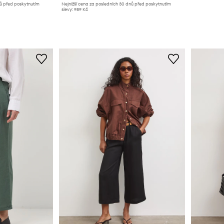
nů před poskytnutím
Nejnižší cena za posledních 30 dnů před poskytnutím
slevy:
989 Kč