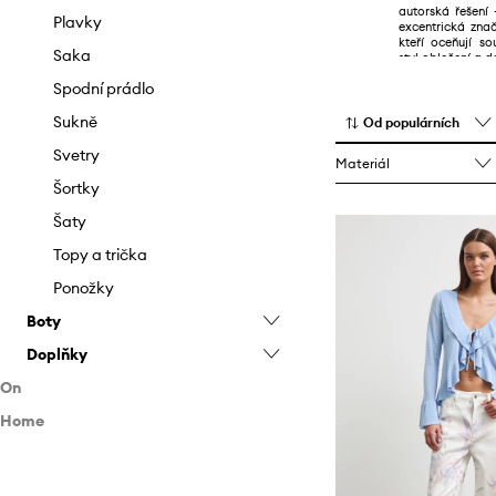
autorská řešení
Plavky
excentrická zna
kteří oceňují s
Saka
styl oblečení a d
Spodní prádlo
Sukně
Od populárních
Svetry
Materiál
Šortky
Šaty
Topy a trička
Ponožky
Boty
Doplňky
Baleríny
On
Espadrilky
Batohy
Home
Oblečení
Holínky
Bižuterie
Boty
Home SPA
Kotníkové boty
Brýle
Bundy
Doplňky
Kuchyň a bar
Kozačky
Čepice a klobouky
Džíny
Kotníkové boty
Kosmetické výrobky