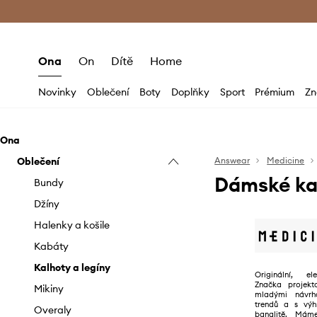
Premium Fashion Benefits
Doručení a vr
Ona
On
Dítě
Home
Novinky
Oblečení
Boty
Doplňky
Sport
Prémium
Zn
Ona
Oblečení
Answear
Medicine
Dámské ka
Bundy
Džíny
Halenky a košile
Kabáty
Kalhoty a legíny
Originální, elek
Značka projekt
Mikiny
mladými návrhá
trendů a s výh
Overaly
banalitě. Mám