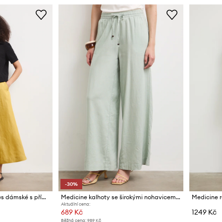
-30%
Medicine kalhoty culottes dámské s příměsí lnu
Medicine kalhoty se širokými nohavicemi dámské se lnem
Medicine 
Aktuální cena:
689 Kč
1249 Kč
Běžná cena:
989 Kč