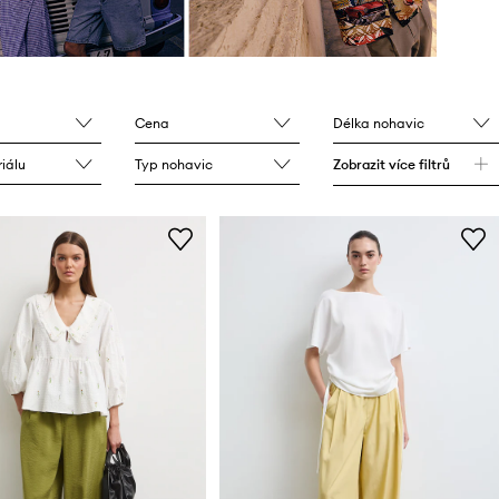
Cena
Délka nohavic
iálu
Typ nohavic
Zobrazit více filtrů