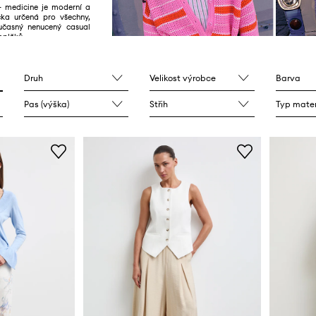
 - medicine je moderní a
čka určená pro všechny,
oučasný nenucený casual
oplňků.
Druh
Velikost výrobce
Barva
Pas (výška)
Střih
Typ mater