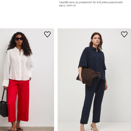
Nejnižší cena za posledních 30 dnů před poskytnutím
slevy:
1249 Kč