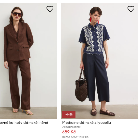
-44%
rovné kalhoty dámské lněné
Medicine dámské z lyocellu
Aktuální cena:
689 Kč
Běžná cena:
1249 Kč