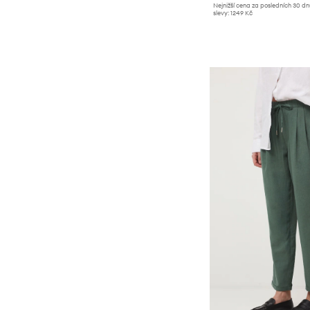
Nejnižší cena za posledních 30 d
slevy:
1249 Kč