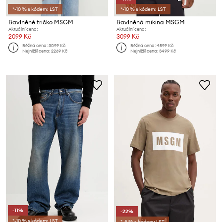
*-10 % s kódem: LST
*-10 % s kódem: LST
Bavlněné tričko MSGM
Bavlněná mikina MSGM
Aktuální cena:
Aktuální cena:
2099 Kč
3099 Kč
Běžná cena:
3099 Kč
Běžná cena:
4599 Kč
Nejnižší cena:
2269 Kč
Nejnižší cena:
3499 Kč
-11%
-22%
*-10 % s kódem: LST
*-5 % s kódem: LST