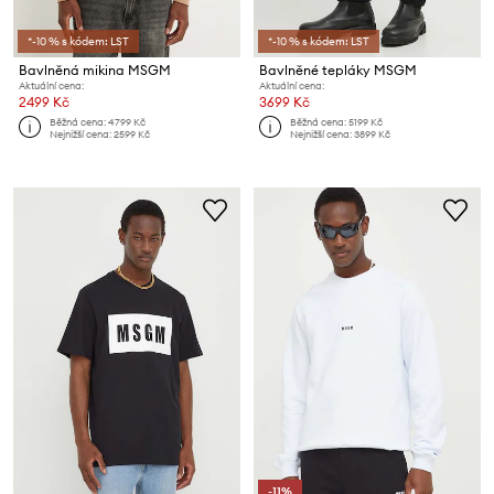
*-10 % s kódem: LST
*-10 % s kódem: LST
Bavlněná mikina MSGM
Bavlněné tepláky MSGM
Aktuální cena:
Aktuální cena:
2499 Kč
3699 Kč
Běžná cena:
4799 Kč
Běžná cena:
5199 Kč
Nejnižší cena:
2599 Kč
Nejnižší cena:
3899 Kč
-11%