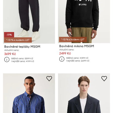
-11%
*-10 % s kódem: LST
*-10 % s kódem: LST
Bavlněná mikina MSGM
Bavlněné tepláky MSGM
Aktuální cena:
Aktuální cena:
2499 Kč
3699 Kč
Běžná cena:
4399 Kč
Běžná cena:
5599 Kč
Nejnižší cena:
2699 Kč
Nejnižší cena:
4199 Kč