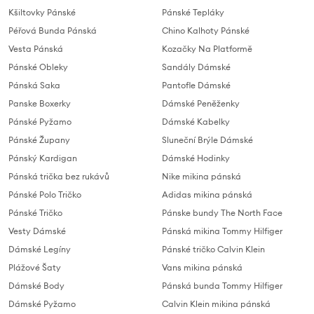
Kšiltovky Pánské
Pánské Tepláky
Péřová Bunda Pánská
Chino Kalhoty Pánské
Vesta Pánská
Kozačky Na Platformě
Pánské Obleky
Sandály Dámské
Pánská Saka
Pantofle Dámské
Panske Boxerky
Dámské Peněženky
Pánské Pyžamo
Dámské Kabelky
Pánské Župany
Sluneční Brýle Dámské
Pánský Kardigan
Dámské Hodinky
Pánská trička bez rukávů
Nike mikina pánská
Pánské Polo Tričko
Adidas mikina pánská
Pánské Tričko
Pánske bundy The North Face
Vesty Dámské
Pánská mikina Tommy Hilfiger
Dámské Legíny
Pánské tričko Calvin Klein
Plážové Šaty
Vans mikina pánská
Dámské Body
Pánská bunda Tommy Hilfiger
Dámské Pyžamo
Calvin Klein mikina pánská