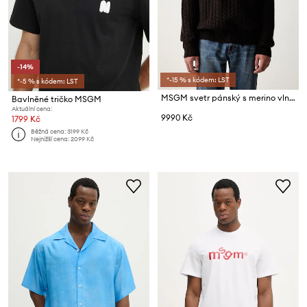
-14%
*-15 % s kódem: LST
*-5 % s kódem: LST
MSGM svetr pánský s merino vlnou
Bavlněné tričko MSGM
Aktuální cena:
9990 Kč
1799 Kč
Běžná cena:
3199 Kč
Nejnižší cena:
2099 Kč