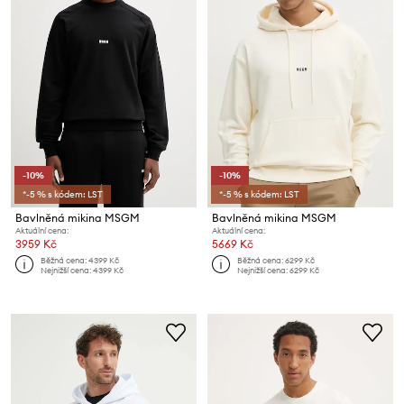
-10%
-10%
*-5 % s kódem: LST
*-5 % s kódem: LST
Bavlněná mikina MSGM
Bavlněná mikina MSGM
Aktuální cena:
Aktuální cena:
3959 Kč
5669 Kč
Běžná cena:
4399 Kč
Běžná cena:
6299 Kč
Nejnižší cena:
4399 Kč
Nejnižší cena:
6299 Kč