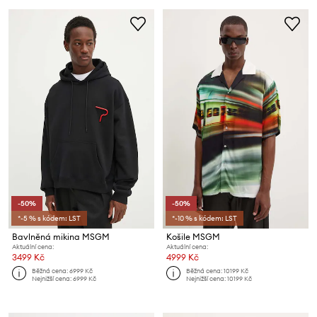
-50%
-50%
*-5 % s kódem: LST
*-10 % s kódem: LST
Bavlněná mikina MSGM
Košile MSGM
Aktuální cena:
Aktuální cena:
3499 Kč
4999 Kč
Běžná cena:
6999 Kč
Běžná cena:
10199 Kč
Nejnižší cena:
6999 Kč
Nejnižší cena:
10199 Kč