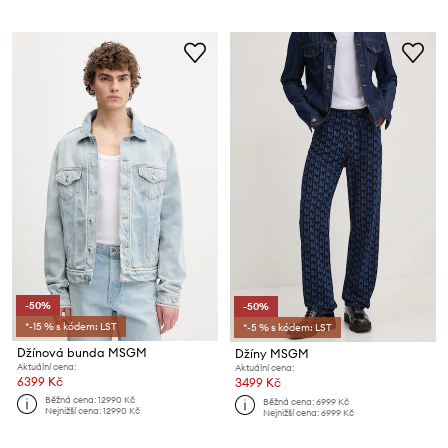
-50%
-50%
*-15 % s kódem: LST
*-5 % s kódem: LST
Džínová bunda MSGM
Džíny MSGM
Aktuální cena:
Aktuální cena:
6399 Kč
3499 Kč
Běžná cena:
12990 Kč
Běžná cena:
6999 Kč
Nejnižší cena:
12990 Kč
Nejnižší cena:
6999 Kč