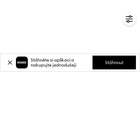
Stáhněte si aplikaci a
Stáhnout
nakupujte jednodušeji
Přihlaste se k odběru novinek a