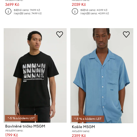
3699 Kč
2039 Kč
Běžná cena:
7499 Kč
Běžná cena:
4099 Kč
Nejnižší cena:
7499 Kč
Nejnižší cena:
4099 Kč
*-5 % s kódem: LST
*-5 % s kódem: LST
Bavlněné tričko MSGM
Košile MSGM
Aktuální cena:
Aktuální cena:
1799 Kč
2399 Kč