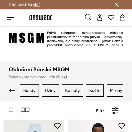
FINAL SALE %!
VÍCE
Ušetřete s Answear Club
Právě schopnost reinterpretovat minulost
prostřednictvím moderního jazyka – odvážného, ​​
ironického, ale nikdy neotřelého – jakož i číst a
předvídat budoucnost, činí z MSGM jednu z
nejuznávanějších italských značek na mezinárodní scéně.
Oblečení Pánské MSGM
Počet vybraných produktů: 45
bundy
džíny
kalhoty
košile
mikiny
Filtr