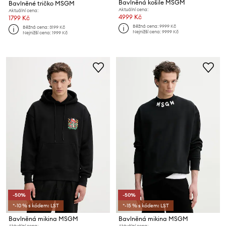
Bavlněná košile MSGM
Bavlněné tričko MSGM
Aktuální cena:
Aktuální cena:
4999 Kč
1799 Kč
Běžná cena:
9999 Kč
Běžná cena:
3199 Kč
Nejnižší cena:
9999 Kč
Nejnižší cena:
1999 Kč
-50%
-50%
*-10 % s kódem: LST
*-15 % s kódem: LST
Bavlněná mikina MSGM
Bavlněná mikina MSGM
Aktuální cena:
Aktuální cena: