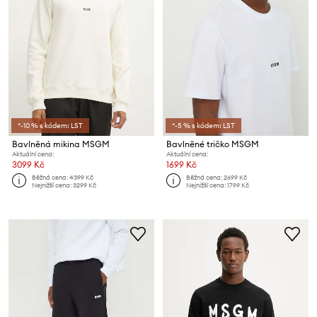
*-10 % s kódem: LST
*-5 % s kódem: LST
Bavlněná mikina MSGM
Bavlněné tričko MSGM
Aktuální cena:
Aktuální cena:
3099 Kč
1699 Kč
Běžná cena:
4399 Kč
Běžná cena:
2699 Kč
Nejnižší cena:
3299 Kč
Nejnižší cena:
1799 Kč