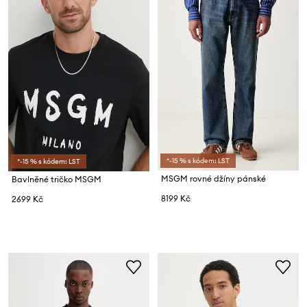
*-15 % s kódem: LST
*-15 % s kódem: LST
MSGM rovné džíny pánské
Bavlněné tričko MSGM
8199 Kč
2699 Kč