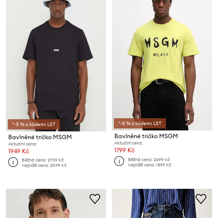
*-5 % s kódem: LST
*-5 % s kódem: LST
Bavlněné tričko MSGM
Bavlněné tričko MSGM
Aktuální cena:
Aktuální cena:
1799 Kč
1949 Kč
Běžná cena:
2699 Kč
Běžná cena:
2799 Kč
Nejnižší cena:
1899 Kč
Nejnižší cena:
2099 Kč