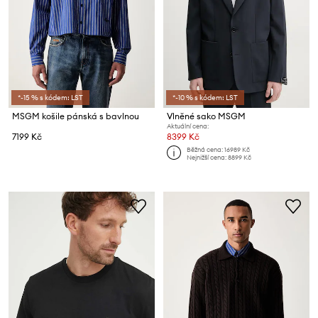
*-15 % s kódem: LST
*-10 % s kódem: LST
MSGM košile pánská s bavlnou
Vlněné sako MSGM
Aktuální cena:
7199 Kč
8399 Kč
Běžná cena:
16989 Kč
Nejnižší cena:
8899 Kč