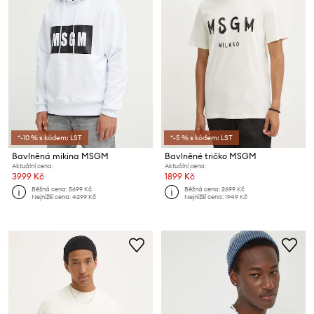
*-10 % s kódem: LST
*-5 % s kódem: LST
Bavlněná mikina MSGM
Bavlněné tričko MSGM
Aktuální cena:
Aktuální cena:
3999 Kč
1899 Kč
Běžná cena:
5699 Kč
Běžná cena:
2699 Kč
Nejnižší cena:
4299 Kč
Nejnižší cena:
1949 Kč