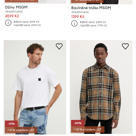
Džíny MSGM
Bavlněné tričko MSGM
Aktuální cena:
Aktuální cena:
4599 Kč
1399 Kč
Běžná cena:
8199 Kč
Běžná cena:
2399 Kč
Nejnižší cena:
5199 Kč
Nejnižší cena:
1799 Kč
-50%
-10%
*-10 % s kódem: LST
*-5 % s kódem: LST