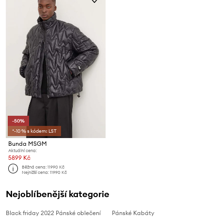
-50%
*-10 % s kódem: LST
Bunda MSGM
Aktuální cena:
5899 Kč
Běžná cena:
11990 Kč
Nejnižší cena:
11990 Kč
Nejoblíbenější kategorie
Black friday 2022 Pánské oblečení
Pánské Kabáty