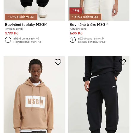
-19%
*-10 % s kódem: LST
*-5 % s kódem: LST
Bavlněné tepláky MSGM
Bavlněné tričko MSGM
Aktuální cena:
Aktuální cena:
3799 Kč
1699 Kč
Běžná cena:
5399 Kč
Běžná cena:
3699 Kč
Nejnižší cena:
4099 Kč
Nejnižší cena:
2099 Kč