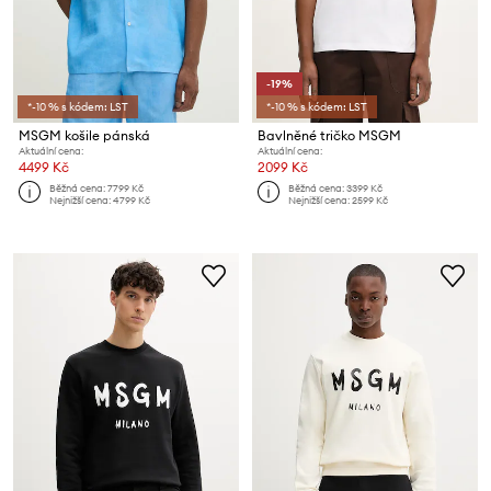
-19%
*-10 % s kódem: LST
*-10 % s kódem: LST
MSGM košile pánská
Bavlněné tričko MSGM
Aktuální cena:
Aktuální cena:
4499 Kč
2099 Kč
Běžná cena:
7799 Kč
Běžná cena:
3399 Kč
Nejnižší cena:
4799 Kč
Nejnižší cena:
2599 Kč