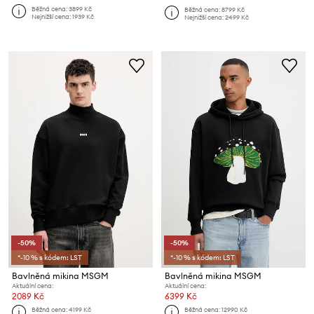
Běžná cena:
3899 Kč
Běžná cena:
8799 Kč
Nejnižší cena:
1939 Kč
Nejnižší cena:
2499 Kč
-50%
-50%
*-10 % s kódem: LST
*-10 % s kódem: LST
Bavlněná mikina MSGM
Bavlněná mikina MSGM
Aktuální cena:
Aktuální cena:
2089 Kč
6399 Kč
Běžná cena:
4199 Kč
Běžná cena:
12990 Kč