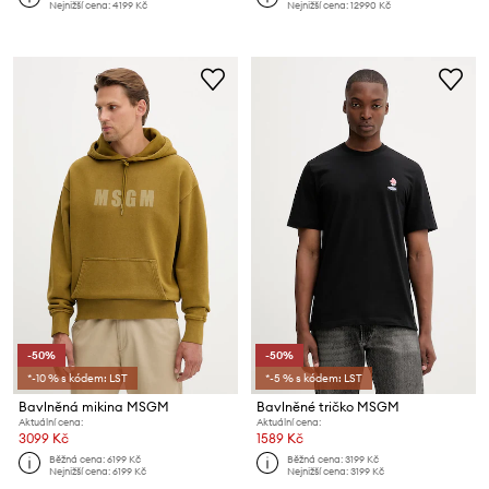
Nejnižší cena:
4199 Kč
Nejnižší cena:
12990 Kč
-50%
-50%
*-10 % s kódem: LST
*-5 % s kódem: LST
Bavlněná mikina MSGM
Bavlněné tričko MSGM
Aktuální cena:
Aktuální cena:
3099 Kč
1589 Kč
Běžná cena:
6199 Kč
Běžná cena:
3199 Kč
Nejnižší cena:
6199 Kč
Nejnižší cena:
3199 Kč