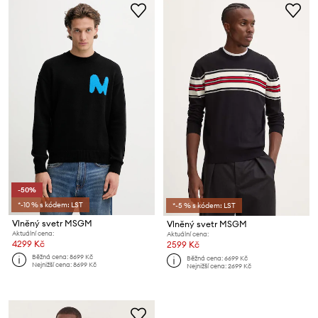
-50%
*-10 % s kódem: LST
*-5 % s kódem: LST
Vlněný svetr MSGM
Vlněný svetr MSGM
Aktuální cena:
Aktuální cena:
4299 Kč
2599 Kč
Běžná cena:
8699 Kč
Běžná cena:
6699 Kč
Nejnižší cena:
8699 Kč
Nejnižší cena:
2699 Kč