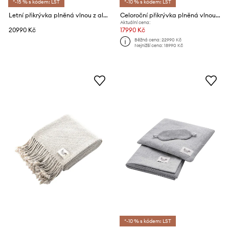
*-15 % s kódem: LST
*-10 % s kódem: LST
Letní přikrývka plněná vlnou z alpaky My Alpaca 200 x 200 cm
Celoroční přikrývka plněná vlnou z alpaky My Alpaca 220 x 200 cm
Aktuální cena:
20990 Kč
17990 Kč
Běžná cena:
22990 Kč
Nejnižší cena:
18990 Kč
*-10 % s kódem: LST