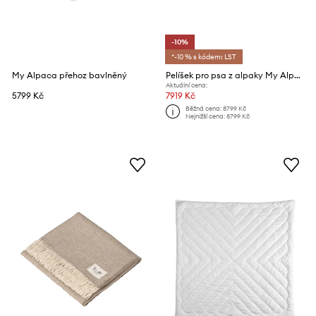
-10%
*-10 % s kódem: LST
My Alpaca přehoz bavlněný
Pelíšek pro psa z alpaky My Alpaca 100 x 80 x 10 cm
Aktuální cena:
5799 Kč
7919 Kč
Běžná cena:
8799 Kč
Nejnižší cena:
8799 Kč