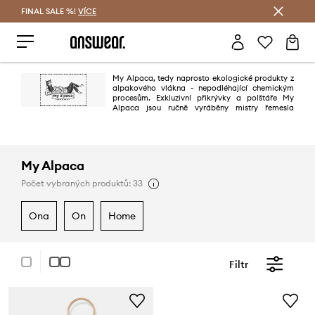
FINAL SALE %!
VÍCE
Ušetřete s Answear Club
My Alpaca, tedy naprosto ekologické produkty z
alpakového vlákna - nepodléhající chemickým
procesům. Exkluzivní přikrývky a polštáře My
Alpaca jsou ručně vyráběny mistry řemesla
tradičními technologiemi.
My Alpaca
Počet vybraných produktů: 33
ona
on
home
Filtr