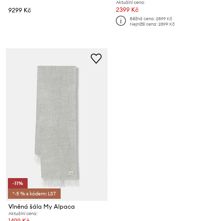
Aktuální cena:
2399 Kč
9299 Kč
Běžná cena:
2899 Kč
Nejnižší cena:
2899 Kč
-11%
*-5 % s kódem: LST
Vlněná šála My Alpaca
Aktuální cena:
1499 Kč