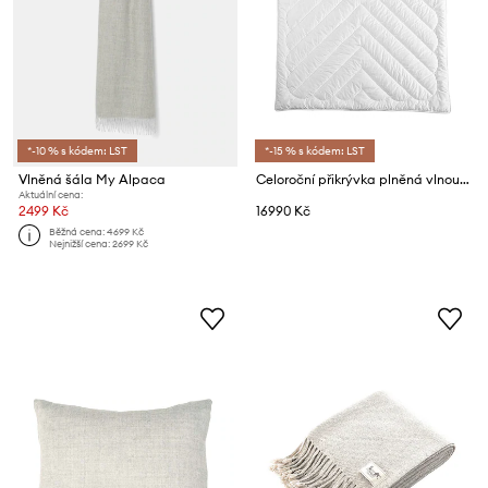
*-10 % s kódem: LST
*-15 % s kódem: LST
Vlněná šála My Alpaca
Celoroční přikrývka plněná vlnou z alpaky My Alpaca 150 x 200 cm
Aktuální cena:
2499 Kč
16990 Kč
Běžná cena:
4699 Kč
Nejnižší cena:
2699 Kč