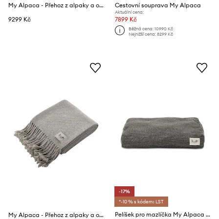
My Alpaca - Přehoz z alpaky a organické bavlny 130 x 220 cm
Cestovní souprava My Alpaca
Aktuální cena:
9299 Kč
7899 Kč
Běžná cena:
10990 Kč
Nejnižší cena:
8299 Kč
-17%
*-10 % s kódem: LST
Pelíšek pro mazlíčka My Alpaca 50 x 40 x 8 cm
My Alpaca - Přehoz z alpaky a organické bavlny 130 x 220 cm