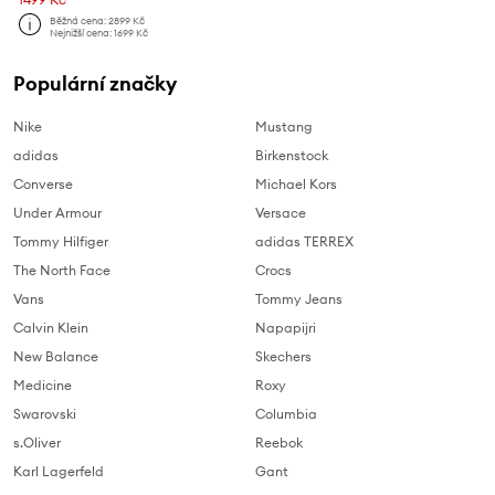
Běžná cena:
2899 Kč
Nejnižší cena:
1699 Kč
Populární značky
Nike
Mustang
adidas
Birkenstock
Converse
Michael Kors
Under Armour
Versace
Tommy Hilfiger
adidas TERREX
The North Face
Crocs
Vans
Tommy Jeans
Calvin Klein
Napapijri
New Balance
Skechers
Medicine
Roxy
Swarovski
Columbia
s.Oliver
Reebok
Karl Lagerfeld
Gant