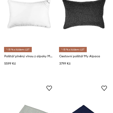
*-15 % s kódem: LST
*-15 % s kódem: LST
Polštář plněný vlnou z alpaky My Alpaca 40 x 80 cm
Cestovní polštář My Alpaca
5599 Kč
3799 Kč