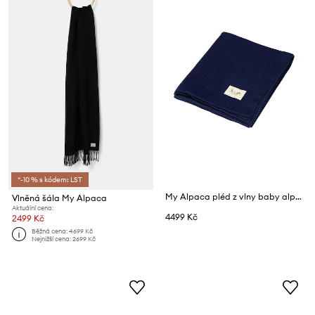
*-10 % s kódem: LST
My Alpaca pléd z vlny baby alpaka
Vlněná šála My Alpaca
Aktuální cena:
4499 Kč
2499 Kč
Běžná cena:
4699 Kč
Nejnižší cena:
2699 Kč