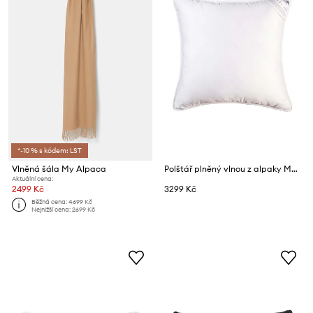
*-10 % s kódem: LST
Vlněná šála My Alpaca
Polštář plněný vlnou z alpaky My Alpaca 40 x 40 cm
Aktuální cena:
2499 Kč
3299 Kč
Běžná cena:
4699 Kč
Nejnižší cena:
2699 Kč