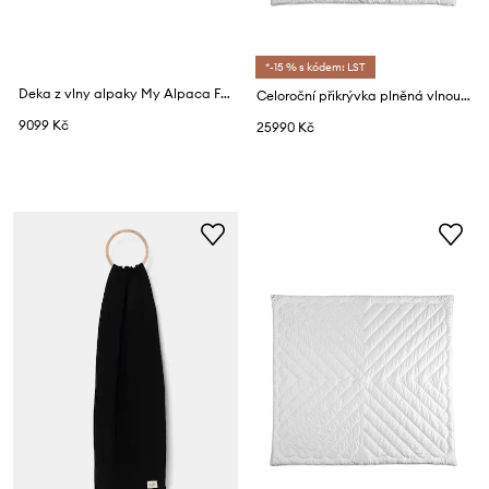
*-15 % s kódem: LST
Deka z vlny alpaky My Alpaca Fishbone 150 x 200 cm
Celoroční přikrývka plněná vlnou z alpaky My Alpaca 220 x 200 cm
9099 Kč
25990 Kč