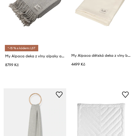
*-15 % s kódem: LST
My Alpaca dětská deka z vlny baby alpaka
My Alpaca deka z vlny alpaky a biobavlny
4499 Kč
8799 Kč