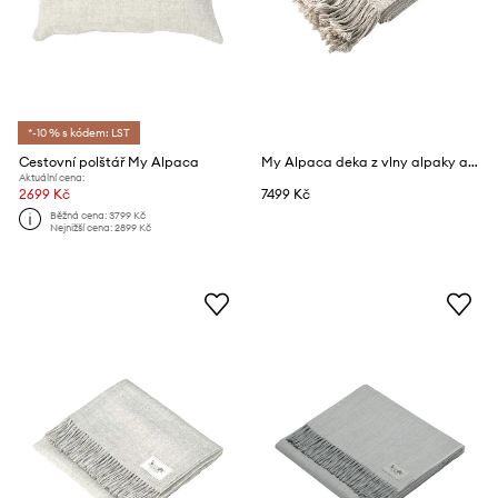
*-10 % s kódem: LST
Cestovní polštář My Alpaca
My Alpaca deka z vlny alpaky a biobavlny
Aktuální cena:
2699 Kč
7499 Kč
Běžná cena:
3799 Kč
Nejnižší cena:
2899 Kč