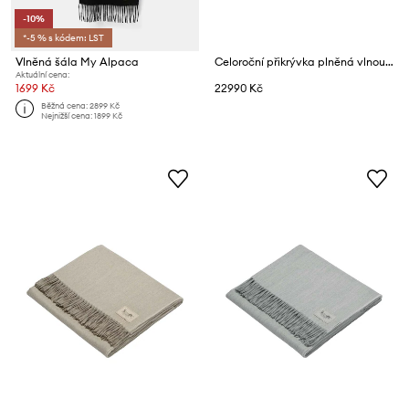
-10%
*-5 % s kódem: LST
Vlněná šála My Alpaca
Celoroční přikrývka plněná vlnou z alpaky My Alpaca 200 x 200 cm
Aktuální cena:
1699 Kč
22990 Kč
Běžná cena:
2899 Kč
Nejnižší cena:
1899 Kč