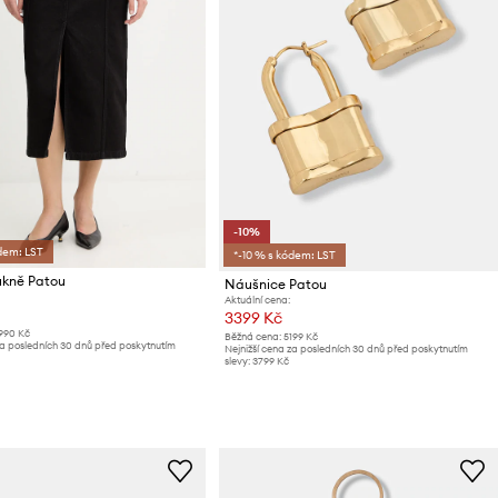
-10%
dem: LST
*-10 % s kódem: LST
ukně Patou
Náušnice Patou
Aktuální cena:
3399 Kč
1990 Kč
Běžná cena:
5199 Kč
za posledních 30 dnů před poskytnutím
Nejnižší cena za posledních 30 dnů před poskytnutím
slevy:
3799 Kč