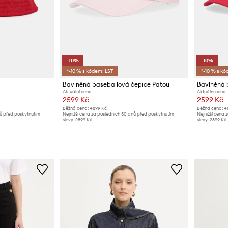
-10%
-10%
*-10 % s kódem: LST
*-10 % s kó
Bavlněná baseballová čepice Patou
Bavlněná 
Aktuální cena:
Aktuální cena:
2599 Kč
2599 Kč
Běžná cena:
4899 Kč
Běžná cena:
4
nů před poskytnutím
Nejnižší cena za posledních 30 dnů před poskytnutím
Nejnižší cena 
slevy:
2899 Kč
slevy:
2899 Kč