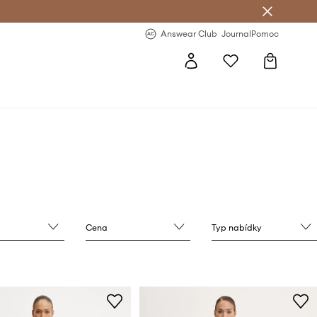
Answear Club
- 20 % na první objednávku
Answear Club
Journal
Pomoc
Cena
Typ nabídky