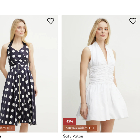
-13%
dem: LST
*-10 % s kódem: LST
u
Šaty Patou