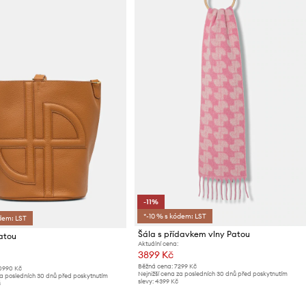
-11%
*-10 % s kódem: LST
dem: LST
Šála s přídavkem vlny Patou
atou
Aktuální cena:
3899 Kč
Běžná cena:
7299 Kč
0990 Kč
Nejnižší cena za posledních 30 dnů před poskytnutím
za posledních 30 dnů před poskytnutím
slevy:
4399 Kč
č