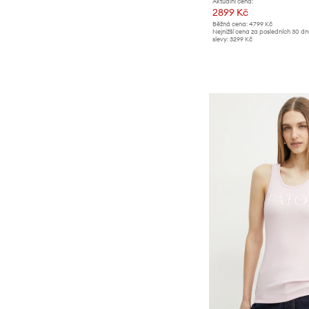
Aktuální cena:
2899 Kč
Běžná cena:
4799 Kč
Nejnižší cena za posledních 30 d
slevy:
3299 Kč