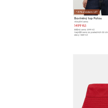
*-5 % s kódem: LST
Bavlněný top Patou
Aktuální cena:
1499 Kč
Běžná cena:
3199 Kč
Nejnižší cena za posledních 30 d
slevy:
1589 Kč