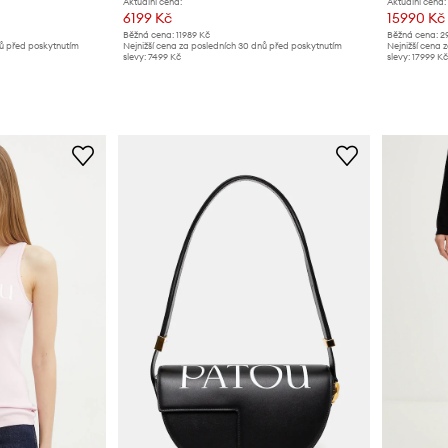
Aktuální cena:
Aktuální cena:
6199 Kč
15990 Kč
Běžná cena:
11989 Kč
Běžná cena:
2
nů před poskytnutím
Nejnižší cena za posledních 30 dnů před poskytnutím
Nejnižší cena 
slevy:
7499 Kč
slevy:
17999 Kč