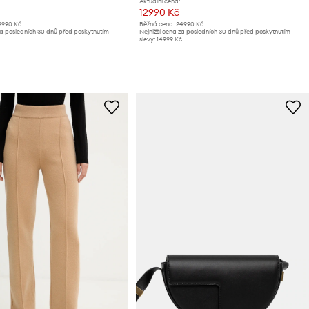
Aktuální cena:
12990 Kč
9990 Kč
Běžná cena:
24990 Kč
za posledních 30 dnů před poskytnutím
Nejnižší cena za posledních 30 dnů před poskytnutím
slevy:
14999 Kč