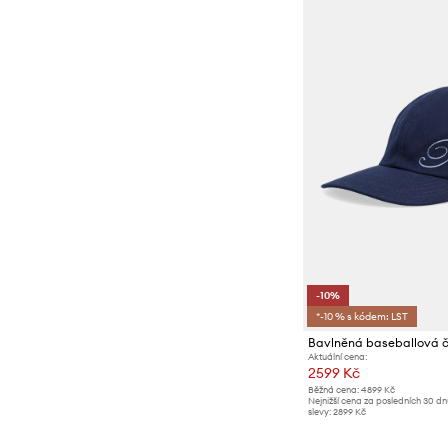
-10%
*-10 % s kódem: LST
Bavlněná baseballová 
Aktuální cena:
2599 Kč
Běžná cena:
4899 Kč
Nejnižší cena za posledních 30 d
slevy:
2899 Kč