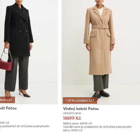
dem: LST
*-10 % s kódem: LST
bát Patou
Vlněný kabát Patou
Aktuální cena:
18899 Kč
1990 Kč
Běžná cena:
35990 Kč
za posledních 30 dnů před poskytnutím
Nejnižší cena za posledních 30 dnů před poskytnutím
č
slevy:
19990 Kč