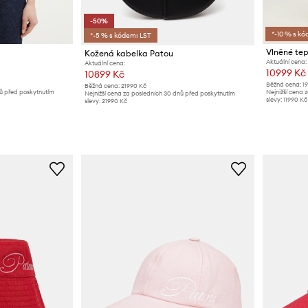
-50%
*-10 % s kó
*-5 % s kódem: LST
Vlněné te
Kožená kabelka Patou
Aktuální cena:
Aktuální cena:
10999 Kč
10899 Kč
Běžná cena:
1
Běžná cena:
21990 Kč
nů před poskytnutím
Nejnižší cena 
Nejnižší cena za posledních 30 dnů před poskytnutím
slevy:
11990 Kč
slevy:
21990 Kč