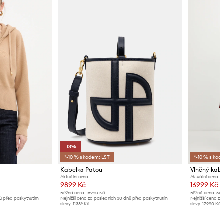
-13%
*-10 % s kódem: LST
*-10 % s kó
Kabelka Patou
Vlněný ka
Aktuální cena:
Aktuální cena:
9899 Kč
16999 Kč
Běžná cena:
18990 Kč
Běžná cena:
3
nů před poskytnutím
Nejnižší cena za posledních 30 dnů před poskytnutím
Nejnižší cena 
slevy:
11389 Kč
slevy:
17990 K