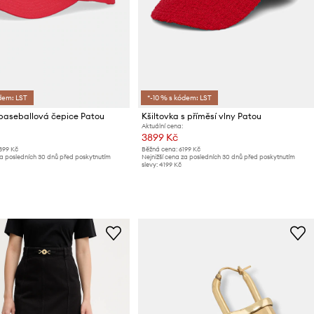
dem: LST
*-10 % s kódem: LST
baseballová čepice Patou
Kšiltovka s příměsí vlny Patou
Aktuální cena:
3899 Kč
899 Kč
Běžná cena:
6199 Kč
za posledních 30 dnů před poskytnutím
Nejnižší cena za posledních 30 dnů před poskytnutím
slevy:
4199 Kč