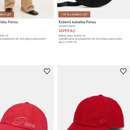
dem: LST
*-10 % s kódem: LST
pláky Patou
Kožená kabelka Patou
Aktuální cena:
16999 Kč
9990 Kč
Běžná cena:
26990 Kč
za posledních 30 dnů před poskytnutím
Nejnižší cena za posledních 30 dnů před poskytnutím
slevy:
17990 Kč