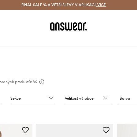
ácení zdarma (od 1800 Kč)
FINAL SALE % A VĚTŠÍ SLEVY V APLIKACI!
Doručení i do 24 h
VÍCE
Ušetřete s 
braných produktů: 86
Sekce
Velikost výrobce
Barva