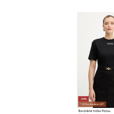
-12%
*-10 % s kódem: LST
Bavlněné tričko Patou