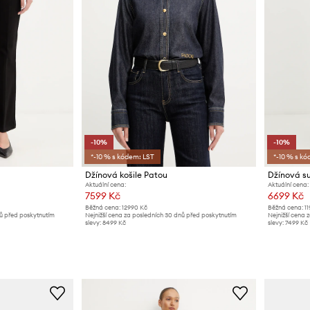
-10%
-10%
*-10 % s kódem: LST
*-10 % s kó
Džínová košile Patou
Džínová s
Aktuální cena:
Aktuální cena:
7599 Kč
6699 Kč
Běžná cena:
12990 Kč
Běžná cena:
1
nů před poskytnutím
Nejnižší cena za posledních 30 dnů před poskytnutím
Nejnižší cena 
slevy:
8499 Kč
slevy:
7499 Kč