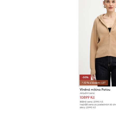
Svetry
Šortky
Šaty
Topy a trička
-50%
*-10 % s kódem: LST
Vlněná mikina Patou
Aktuální cena:
10899 Kč
Běžná cena:
21990 Kč
Nejnižší cena za posledních 30 d
slevy:
21990 Kč