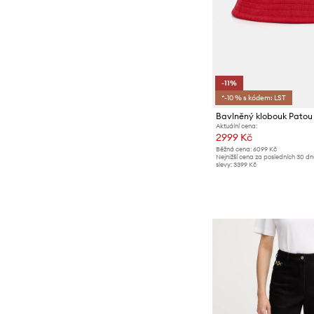
-11%
*-10 % s kódem: LST
Bavlněný klobouk Patou
Aktuální cena:
2999 Kč
Běžná cena:
6099 Kč
Nejnižší cena za posledních 30 d
slevy:
3399 Kč