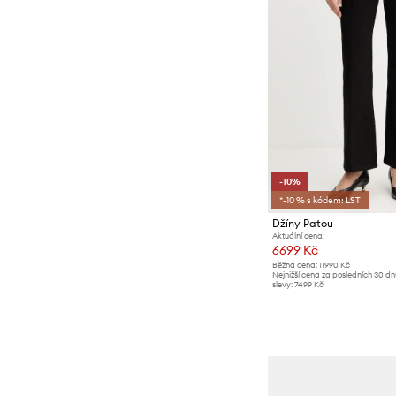
-10%
*-10 % s kódem: LST
Džíny Patou
Aktuální cena:
6699 Kč
Běžná cena:
11990 Kč
Nejnižší cena za posledních 30 d
slevy:
7499 Kč