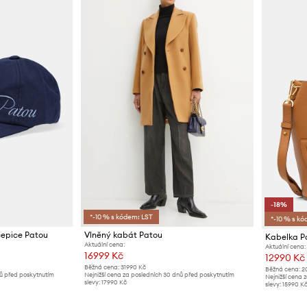
-18%
*-10 % s kódem: LST
*-10 % s kó
čepice Patou
Vlněný kabát Patou
Kabelka P
Aktuální cena:
Aktuální cena:
16999 Kč
12990 Kč
Běžná cena:
31990 Kč
Běžná cena:
2
nů před poskytnutím
Nejnižší cena za posledních 30 dnů před poskytnutím
Nejnižší cena 
slevy:
17990 Kč
slevy:
15990 K