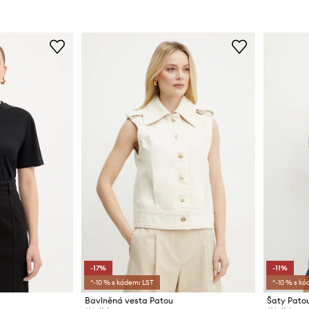
-17%
-11%
*-10 % s kódem: LST
*-10 % s kó
Bavlněná vesta Patou
Šaty Pato