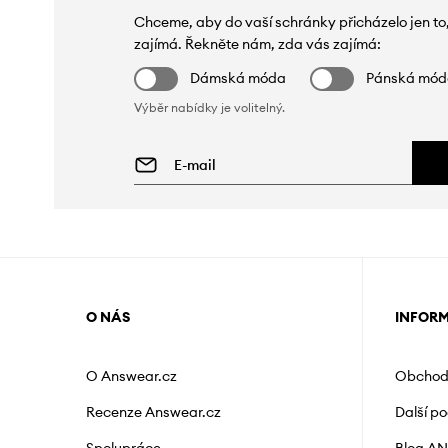
Chceme, aby do vaší schránky přicházelo jen to
zajímá. Řekněte nám, zda vás zajímá:
Dámská móda
Pánská mó
Výběr nabídky je volitelný.
O NÁS
INFOR
O Answear.cz
Obchod
Recenze Answear.cz
Další p