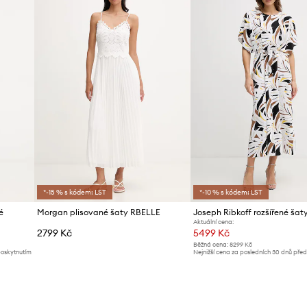
*-15 % s kódem: LST
*-10 % s kódem: LST
é
Morgan plisované šaty RBELLE
Joseph Ribkoff rozšířené šat
Aktuální cena:
2799 Kč
5499 Kč
Běžná cena:
8299 Kč
poskytnutím
Nejnižší cena za posledních 30 dnů pře
slevy:
5999 Kč