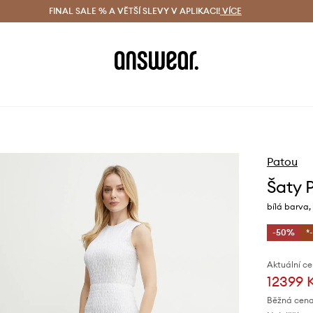
ácení zdarma (od 1800 Kč)
FINAL SALE % A VĚTŠÍ SLEVY V APLIKACI!
Doručení i do 24 h
VÍCE
Ušetřete s 
Patou
Šaty 
bílá barva,
-50%
*
Aktuální ce
12399 
Běžná cena