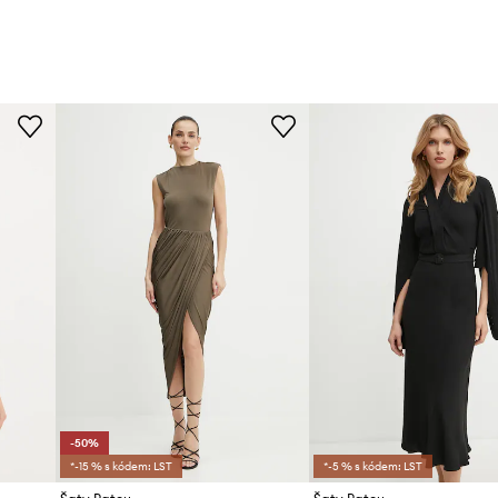
-50%
*-15 % s kódem: LST
*-5 % s kódem: LST