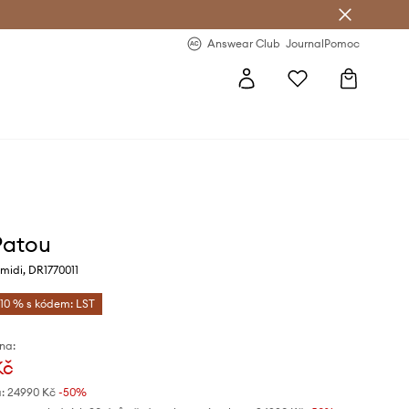
Answear Club
- 20 % na první objednávku
Answear Club
Journal
Pomoc
Patou
 midi, DR1770011
-10 % s kódem: LST
na:
Kč
:
24990 Kč
-50%