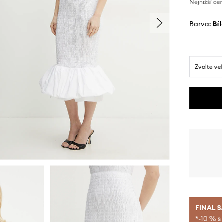
Nejnižší ce
Barva:
bí
Zvolte ve
FINAL 
*-10 % s