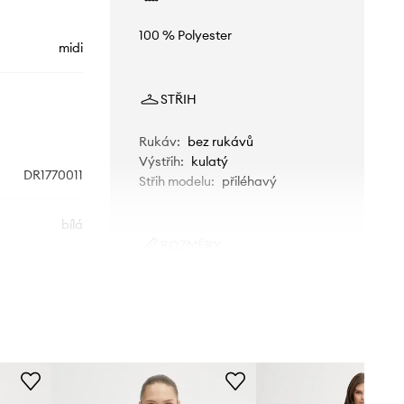
100 % Polyester
midi
STŘIH
Rukáv
:
bez rukávů
Výstřih
:
kulatý
DR1770011
Střih modelu
:
přiléhavý
bílá
ROZMĚRY
Patou
Modelka na fotografii je 178 cm
vysoká a má na sobě velikost 36
Standardní velikost
Doporučujeme zvolit velikost, kterou
běžně nosíte.