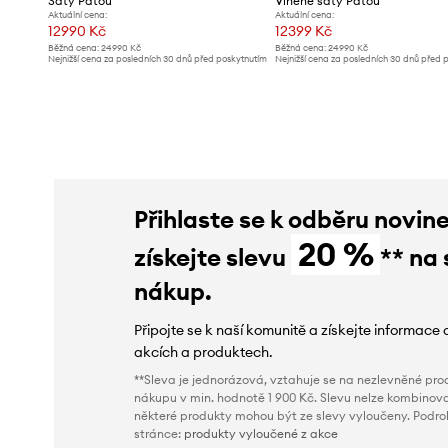
Šaty Patou
Vlněné šaty Patou
Aktuální cena:
Aktuální cena:
12990 Kč
12399 Kč
Běžná cena:
24990 Kč
Běžná cena:
24990 Kč
Nejnižší cena za posledních 30 dnů před poskytnutím
Nejnižší cena za posledních 30 dnů před 
slevy:
14999 Kč
slevy:
24990 Kč
Přihlaste se k odběru novin
20 %
získejte slevu
** na 
nákup.
Připojte se k naší komunitě a získejte informace 
akcích a produktech.
**Sleva je jednorázová, vztahuje se na nezlevněné prod
nákupu v min. hodnotě 1 900 Kč. Slevu nelze kombinova
některé produkty mohou být ze slevy vyloučeny. Podr
stránce:
produkty vyloučené z akce