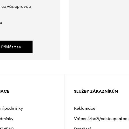
, co vás opravdu
da
Přihlásit se
MACE
SLUŽBY ZÁKAZNÍKŮM
ní podmínky
Reklamace
odmínky
Vrácení zboží/odstoupení od