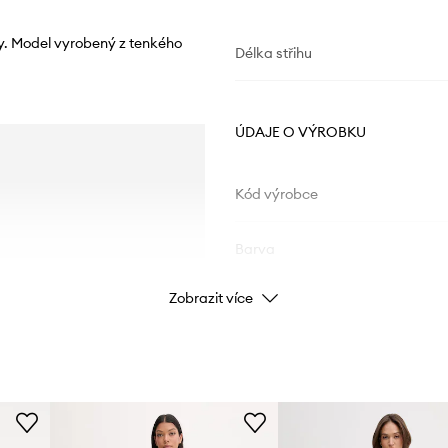
y. Model vyrobený z tenkého
Délka střihu
ÚDAJE O VÝROBKU
Kód výrobce
Barva
Zobrazit více
Značka
ID produktu