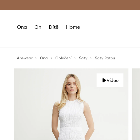
Premium Fashion Benefits
Doručení a vr
Ona
On
Dítě
Home
Answear
Ona
Oblečení
Šaty
Šaty Patou
Video