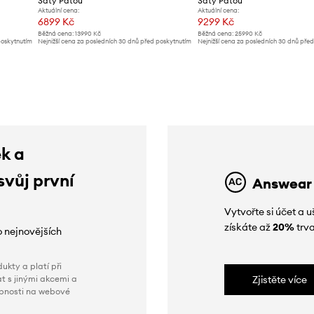
Šaty Patou
Šaty Patou
Aktuální cena:
Aktuální cena:
6899 Kč
9299 Kč
Běžná cena:
13990 Kč
Běžná cena:
25990 Kč
poskytnutím
Nejnižší cena za posledních 30 dnů před poskytnutím
Nejnižší cena za posledních 30 dnů pře
slevy:
13990 Kč
slevy:
9799 Kč
ek a
svůj první
Answear
Vytvořte si účet a
získáte až
20%
trva
o nejnovějších
ukty a platí při
t s jinými akcemi a
Zjistěte více
obnosti na webové