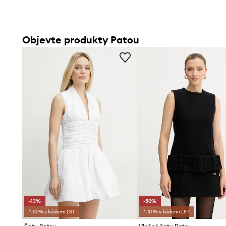
Objevte produkty Patou
-13%
-50%
*-10 % s kódem: LST
*-10 % s kódem: LST