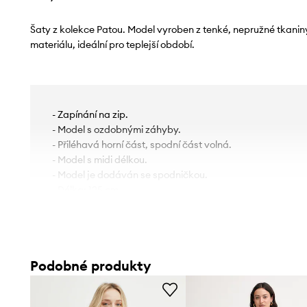
Šaty z kolekce Patou. Model vyroben z tenké, nepružné tkanin
materiálu, ideální pro teplejší období.
- Zapínání na zip.
- Model s ozdobnými záhyby.
- Přiléhavá horní část, spodní část volná.
- Model s midi délkou.
- Model je dodáván se spodničkou.
- Délka: 125 cm.
- Šířka v podpaží: 40 cm.
- Šířka pasu: 34 cm.
- Rozměry pro velikost: 36.
Podobné produkty