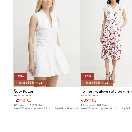
-13%
-32%
*-10 % s kódem: LST
*-5 % s kódem: LST
Šaty Patou
Twinset košilové šaty bavlněn
Aktuální cena:
Aktuální cena:
12990 Kč
6099 Kč
Běžná cena:
24990 Kč
Běžná cena:
9099 Kč
Nejnižší cena za posledních 30 dnů před poskytnutím
Nejnižší cena za posledních 30 dnů před 
slevy:
14999 Kč
slevy:
9099 Kč