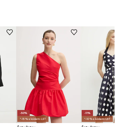
-50%
-11%
*-15 % s kódem: LST
*-10 % s kódem: LST