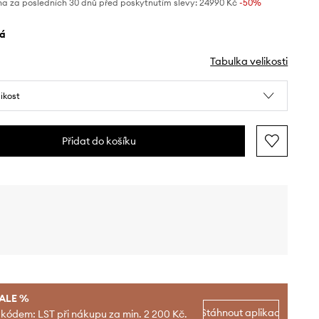
na za posledních 30 dnů před poskytnutím slevy:
24990 Kč
 -50%
lá
Tabulka velikosti
likost
Přidat do košíku
SALE %
Stáhnout aplikaci
 kódem: LST při nákupu za min. 2 200 Kč.