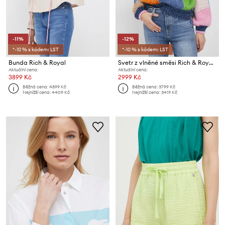
-11%
-12%
*-10 % s kódem: LST
*-10 % s kódem: LST
Bunda Rich & Royal
Svetr z vlněné směsi Rich & Royal
Aktuální cena:
Aktuální cena:
3899 Kč
2999 Kč
Běžná cena:
4899 Kč
Běžná cena:
3799 Kč
Nejnižší cena:
4409 Kč
Nejnižší cena:
3419 Kč