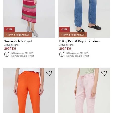
-12%
-12%
*-10 % s kódem: LST
*-10 % s kódem: LST
Sukně Rich & Royal
Džíny Rich & Royal Timeless
Aktuální cena:
Aktuální cena:
2999 Kč
2999 Kč
Běžná cena:
3799 Kč
Běžná cena:
3799 Kč
Nejnižší cena:
3419 Kč
Nejnižší cena:
3419 Kč