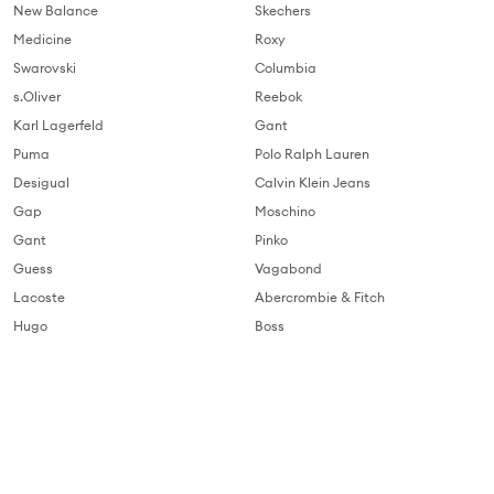
New Balance
Skechers
Medicine
Roxy
Swarovski
Columbia
s.Oliver
Reebok
Karl Lagerfeld
Gant
Puma
Polo Ralph Lauren
Desigual
Calvin Klein Jeans
Gap
Moschino
Gant
Pinko
Guess
Vagabond
Lacoste
Abercrombie & Fitch
Hugo
Boss