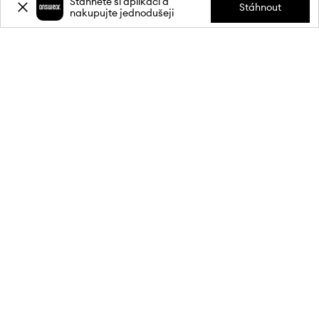
Stáhněte si aplikaci a
Stáhnout
nakupujte jednodušeji
Přihlaste se k odběru novinek a
získejte slevu
20 %
** na svůj první
nákup.
Připojte se k naší komunitě a získejte informace o nejnovějších
akcích a produktech.
**Sleva je jednorázová, vztahuje se na nezlevněné produkty a platí při
nákupu v min. hodnotě 1 900 Kč. Slevu nelze kombinovat s jinými
akcemi a některé produkty mohou být ze slevy vyloučeny. Podrobnosti