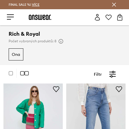
FINAL SALE %!
VÍCE
Ušetřete s Answear Club
Rich & Royal
Počet vybraných produktů: 8
ona
Filtr