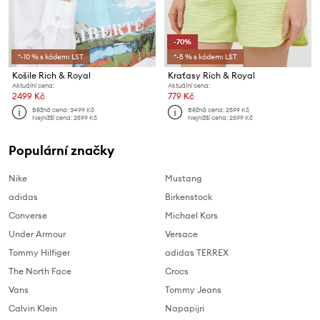
-70%
*-10 % s kódem: LST
*-5 % s kódem: LST
Košile Rich & Royal
Kraťasy Rich & Royal
Aktuální cena:
Aktuální cena:
2499 Kč
779 Kč
Běžná cena:
3499 Kč
Běžná cena:
2599 Kč
Nejnižší cena:
2599 Kč
Nejnižší cena:
2599 Kč
Populární značky
Nike
Mustang
adidas
Birkenstock
Converse
Michael Kors
Under Armour
Versace
Tommy Hilfiger
adidas TERREX
The North Face
Crocs
Vans
Tommy Jeans
Calvin Klein
Napapijri