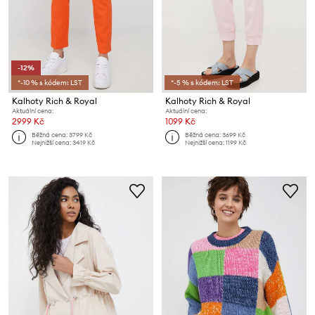
-12%
*-10 % s kódem: LST
*-5 % s kódem: LST
Kalhoty Rich & Royal
Kalhoty Rich & Royal
Aktuální cena:
Aktuální cena:
2999 Kč
1099 Kč
Běžná cena:
3799 Kč
Běžná cena:
3699 Kč
Nejnižší cena:
3419 Kč
Nejnižší cena:
1199 Kč