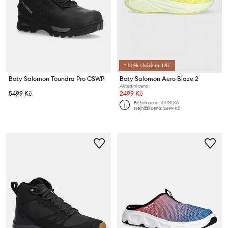
*-10 % s kódem: LST
Boty Salomon Toundra Pro CSWP
Boty Salomon Aero Blaze 2
Aktuální cena:
5499 Kč
2499 Kč
Běžná cena:
4499 Kč
Nejnižší cena:
2699 Kč