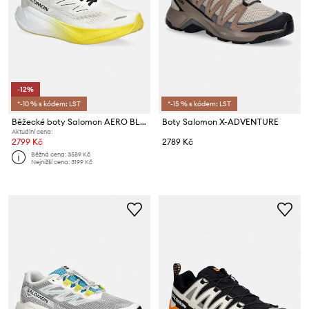
-12%
*-10 % s kódem: LST
*-15 % s kódem: LST
Běžecké boty Salomon AERO BLAZE 3
Boty Salomon X-ADVENTURE
Aktuální cena:
2799 Kč
2789 Kč
Běžná cena:
3589 Kč
Nejnižší cena:
3199 Kč