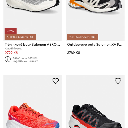
-12%
*-10 % s kódem: LST
*-15 % s kódem: LST
Tréninkové boty Salomon AERO BLAZE 3 GRVL
Outdoorové boty Salomon XA PRO 3D V9
Aktuální cena:
2799 Kč
3789 Kč
Běžná cena:
3589 Kč
Nejnižší cena:
3199 Kč