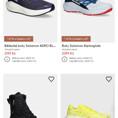
*-10 % s kódem: LST
*-10 % s kódem: LST
Běžecké boty Salomon AERO BLAZE 3 GRVL
Boty Salomon Alphaglide
Aktuální cena:
Aktuální cena:
2199 Kč
2099 Kč
Běžná cena:
3599 Kč
Běžná cena:
2489 Kč
Nejnižší cena:
2349 Kč
Nejnižší cena:
2239 Kč