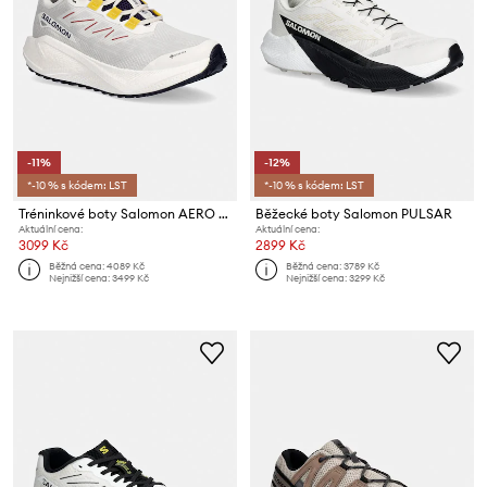
-11%
-12%
*-10 % s kódem: LST
*-10 % s kódem: LST
Tréninkové boty Salomon AERO BLAZE 3
Běžecké boty Salomon PULSAR
Aktuální cena:
Aktuální cena:
3099 Kč
2899 Kč
Běžná cena:
4089 Kč
Běžná cena:
3789 Kč
Nejnižší cena:
3499 Kč
Nejnižší cena:
3299 Kč