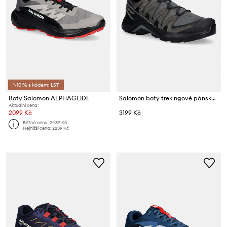
*-10 % s kódem: LST
Boty Salomon ALPHAGLIDE
Salomon boty trekingové pánské X-ADVENTURE RECON GTX
Aktuální cena:
2099 Kč
3199 Kč
Běžná cena:
2489 Kč
Nejnižší cena:
2239 Kč