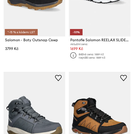
*-15 % s kódem: LST
-10%
Salomon - Boty Outsnap Cswp
Pantofle Salomon REELAX SLIDE 6.0
Aktuální cena:
3799 Kč
1699 Kč
Běžná cena:
1889 Kč
Nejnižší cena:
1889 Kč