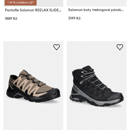
*-15 % s kódem: LST
Salomon boty trekingové pánské SPEEDCROSS PEAK GTX
Pantofle Salomon REELAX SLIDE 6.0
3199 Kč
1889 Kč