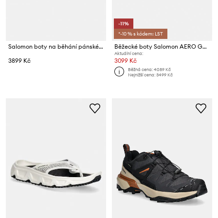
-11%
*-10 % s kódem: LST
Salomon boty na běhání pánské AERO GLIDE 4
Běžecké boty Salomon AERO GLIDE 4
Aktuální cena:
3899 Kč
3099 Kč
Běžná cena:
4089 Kč
Nejnižší cena:
3499 Kč