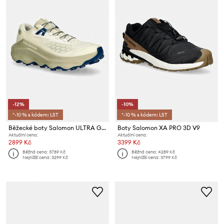
-12%
-10%
*-10 % s kódem: LST
*-10 % s kódem: LST
Běžecké boty Salomon ULTRA GLIDE 4
Boty Salomon XA PRO 3D V9
Aktuální cena:
Aktuální cena:
2899 Kč
3399 Kč
Běžná cena:
3789 Kč
Běžná cena:
4289 Kč
Nejnižší cena:
3299 Kč
Nejnižší cena:
3799 Kč