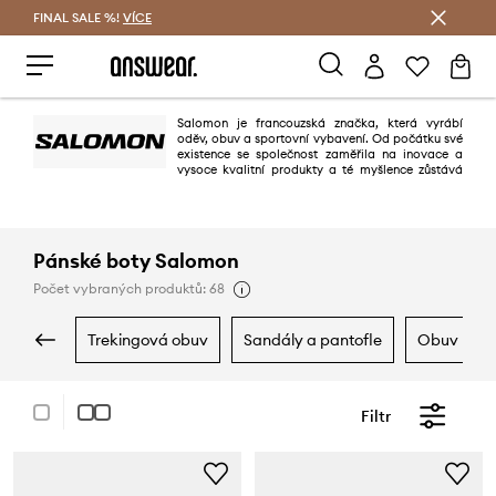
FINAL SALE %!
VÍCE
Ušetřete s Answear Club
Salomon je francouzská značka, která vyrábí
oděv, obuv a sportovní vybavení. Od počátku své
existence se společnost zaměřila na inovace a
vysoce kvalitní produkty a té myšlence zůstává
věrná i dodnes. Nabídka je určena nadšencům různých sportů.
Pánské boty Salomon
Počet vybraných produktů: 68
trekingová obuv
sandály a pantofle
obuv na s
Filtr