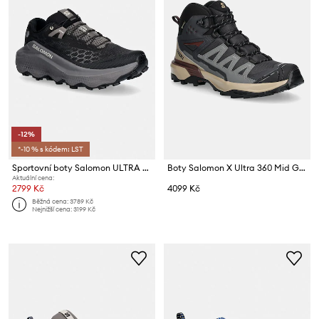
-12%
*-10 % s kódem: LST
Sportovní boty Salomon ULTRA GLIDE 4
Boty Salomon X Ultra 360 Mid GTX
Aktuální cena:
2799 Kč
4099 Kč
Běžná cena:
3789 Kč
Nejnižší cena:
3199 Kč