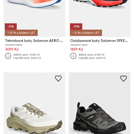
-11%
-17%
*-10 % s kódem: LST
*-5 % s kódem: LST
Tréninkové boty Salomon AERO GLIDE 4
Outdoorové boty Salomon SPEEDCROSS PEAK
Aktuální cena:
Aktuální cena:
3099 Kč
1899 Kč
Běžná cena:
4089 Kč
Běžná cena:
2789 Kč
Nejnižší cena:
3499 Kč
Nejnižší cena:
2299 Kč