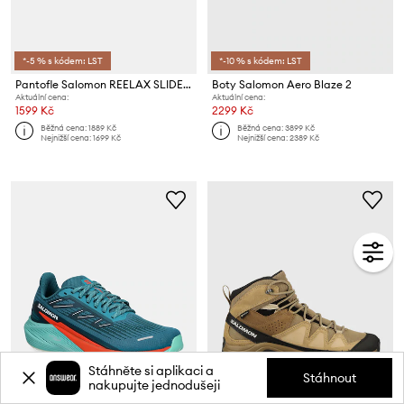
*-5 % s kódem: LST
*-10 % s kódem: LST
Pantofle Salomon REELAX SLIDE 6.0
Boty Salomon Aero Blaze 2
Aktuální cena:
Aktuální cena:
1599 Kč
2299 Kč
Běžná cena:
1889 Kč
Běžná cena:
3899 Kč
Nejnižší cena:
1699 Kč
Nejnižší cena:
2389 Kč
Stáhněte si aplikaci a
Stáhnout
nakupujte jednodušeji