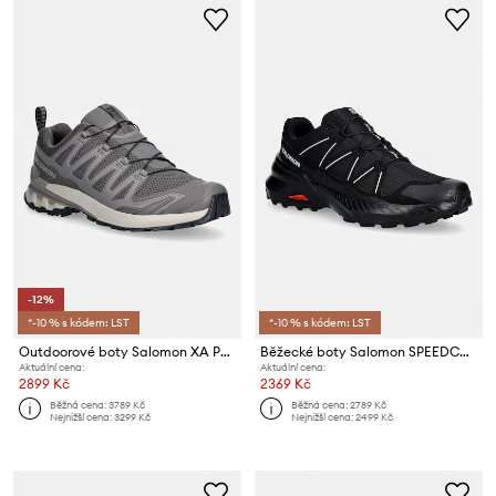
-12%
*-10 % s kódem: LST
*-10 % s kódem: LST
Outdoorové boty Salomon XA PRO 3D V9
Běžecké boty Salomon SPEEDCROSS PEAK
Aktuální cena:
Aktuální cena:
2899 Kč
2369 Kč
Běžná cena:
3789 Kč
Běžná cena:
2789 Kč
Nejnižší cena:
3299 Kč
Nejnižší cena:
2499 Kč