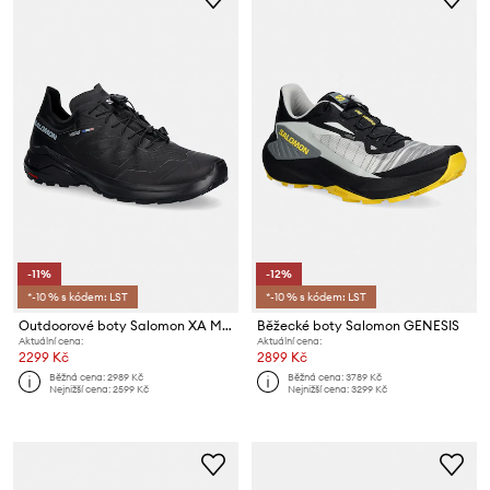
-11%
-12%
*-10 % s kódem: LST
*-10 % s kódem: LST
Outdoorové boty Salomon XA META
Běžecké boty Salomon GENESIS
Aktuální cena:
Aktuální cena:
2299 Kč
2899 Kč
Běžná cena:
2989 Kč
Běžná cena:
3789 Kč
Nejnižší cena:
2599 Kč
Nejnižší cena:
3299 Kč