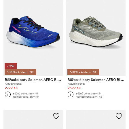
-12%
*-10 % s kódem: LST
*-10 % s kódem: LST
Běžecké boty Salomon AERO BLAZE 3
Běžecké boty Salomon AERO BLAZE 3
Aktuální cena:
Aktuální cena:
2799 Kč
2599 Kč
Běžná cena:
3589 Kč
Běžná cena:
3589 Kč
Nejnižší cena:
3199 Kč
Nejnižší cena:
2799 Kč