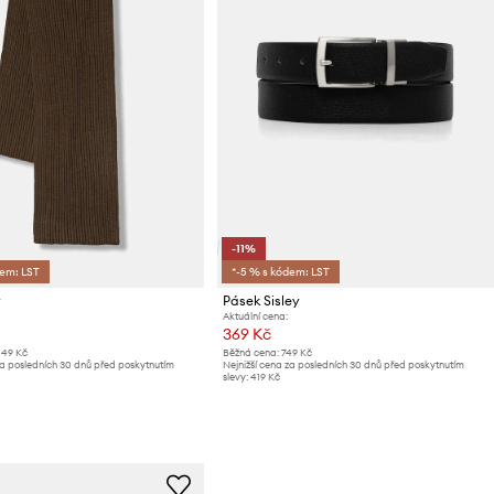
-11%
dem: LST
*-5 % s kódem: LST
y
Pásek Sisley
Aktuální cena:
369 Kč
049 Kč
Běžná cena:
749 Kč
za posledních 30 dnů před poskytnutím
Nejnižší cena za posledních 30 dnů před poskytnutím
slevy:
419 Kč