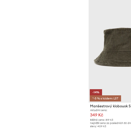
-14%
*-5 % s kódem: LST
Manšestrový klobouok S
Aktuální cena:
349 Kč
Běžná cena:
819 Kč
Nejnižší cena za posledních 30 d
slevy:
409 Kč