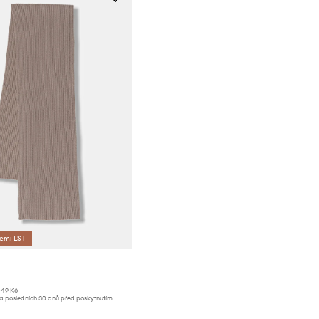
dem: LST
y
049 Kč
za posledních 30 dnů před poskytnutím