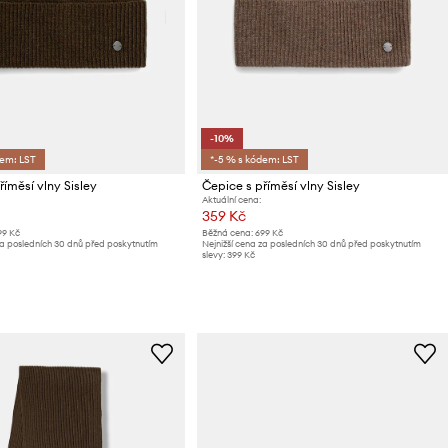
-10%
dem: LST
*-5 % s kódem: LST
říměsí vlny Sisley
Čepice s příměsí vlny Sisley
Aktuální cena:
359 Kč
99 Kč
Běžná cena:
699 Kč
za posledních 30 dnů před poskytnutím
Nejnižší cena za posledních 30 dnů před poskytnutím
slevy:
399 Kč