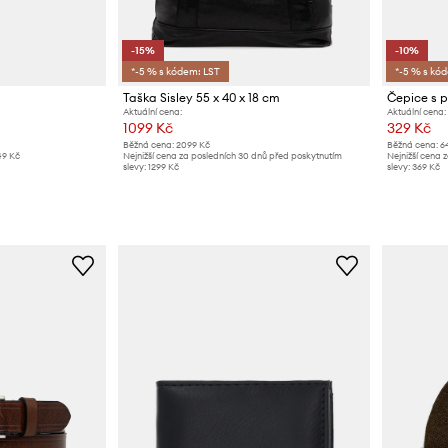
-15%
-10%
*-5 % s kódem: LST
*-5 % s kó
Taška Sisley 55 x 40 x 18 cm
Čepice s p
Aktuální cena:
Aktuální cena:
1099 Kč
329 Kč
Běžná cena:
2099 Kč
Běžná cena:
6
49 Kč
Nejnižší cena za posledních 30 dnů před poskytnutím
Nejnižší cena 
slevy:
1299 Kč
slevy:
369 Kč