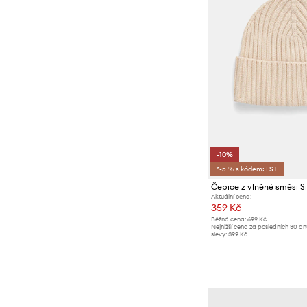
-10%
*-5 % s kódem: LST
Čepice z vlněné směsi Si
Aktuální cena:
359 Kč
Běžná cena:
699 Kč
Nejnižší cena za posledních 30 d
slevy:
399 Kč