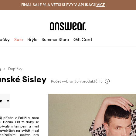
ácení zdarma (od 1800 Kč)
FINAL SALE % A VĚTŠÍ SLEVY V APLIKACI!
Doručení i do 24 h
VÍCE
Ušetřete s 
ačky
Sale
Brýle
Summer Store
Gift Card
n
Doplňky
nské Sisley
Počet vybraných produktů: 15
ůj příběh v Paříži v roce
kcí Denim. Od té doby se
ebývalým tempem a nyní
lavnějších na světě mezi
abízejícími oděvy pro