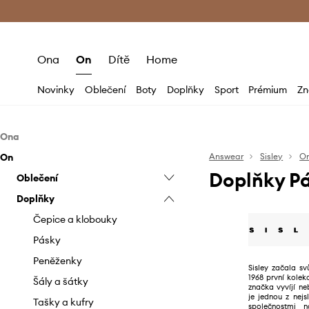
Premium Fashion Benefits
Doručení a vr
Ona
On
Dítě
Home
Novinky
Oblečení
Boty
Doplňky
Sport
Prémium
Zn
Ona
On
Oblečení
Answear
Sisley
O
Doplňky Pá
Doplňky
Oblečení
Bundy
Doplňky
Džíny
Čepice a klobouky
Bundy
Halenky a košile
Kabelky
Džíny
Čepice a klobouky
Kabáty
Pásky
Kabáty
Pásky
Kalhoty a legíny
Peněženky
Kalhoty
Peněženky
Sisley začala sv
1968 první kole
Mikiny
Šály a šátky
Košile
Šály a šátky
značka vyvíjí n
je jednou z nejs
Overaly
Kraťasy
Tašky a kufry
společnostmi n