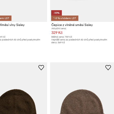
-10%
dem: LST
*-5 % s kódem: LST
říměsí vlny Sisley
Čepice z vlněné směsi Sisley
Aktuální cena:
329 Kč
49 Kč
Běžná cena:
759 Kč
za posledních 30 dnů před poskytnutím
Nejnižší cena za posledních 30 dnů před poskytnutím
slevy:
369 Kč