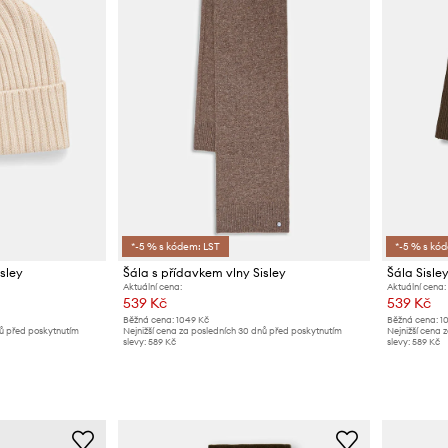
*-5 % s kódem: LST
*-5 % s kó
sley
Šála s přídavkem vlny Sisley
Šála Sisle
Aktuální cena:
Aktuální cena:
539 Kč
539 Kč
Běžná cena:
1049 Kč
Běžná cena:
1
nů před poskytnutím
Nejnižší cena za posledních 30 dnů před poskytnutím
Nejnižší cena 
slevy:
589 Kč
slevy:
589 Kč