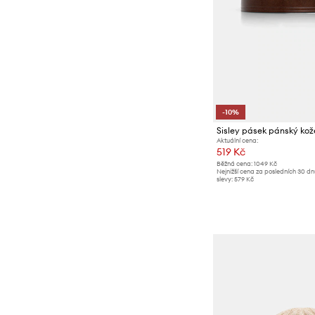
-10%
Sisley pásek pánský ko
Aktuální cena:
519 Kč
Běžná cena:
1049 Kč
Nejnižší cena za posledních 30 d
slevy:
579 Kč