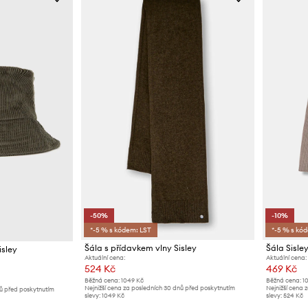
-50%
-10%
*-5 % s kódem: LST
*-5 % s kó
Šála s přídavkem vlny Sisley
Šála Sisle
isley
Aktuální cena:
Aktuální cena:
524 Kč
469 Kč
Běžná cena:
1049 Kč
Běžná cena:
1
Nejnižší cena za posledních 30 dnů před poskytnutím
Nejnižší cena 
nů před poskytnutím
slevy:
1049 Kč
slevy:
524 Kč