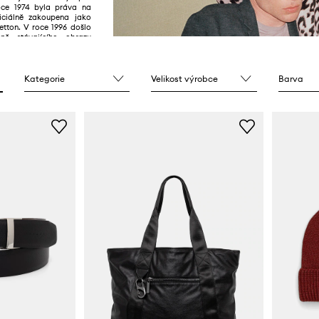
oce 1974 byla práva na
iciálně zakoupena jako
etton. V roce 1996 došlo
ně stávajícího obrazu
logo bylo změněno z
atého na jednoduché, s
 černém pozadí.
Kategorie
Velikost výrobce
Barva