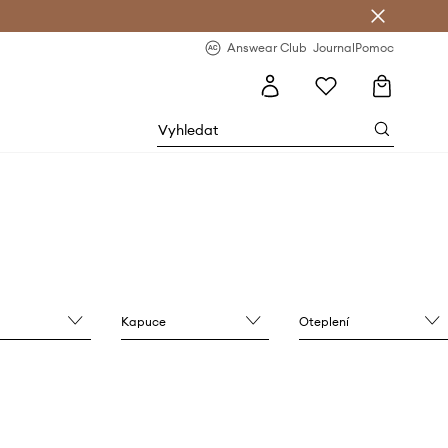
Answear Club
- 20 % na první objednávku
Answear Club
Journal
Pomoc
Kapuce
Oteplení