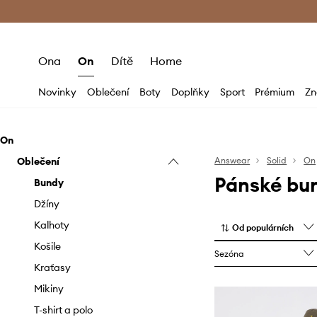
Premium Fashion Benefits
Doručení a vr
Ona
On
Dítě
Home
Novinky
Oblečení
Boty
Doplňky
Sport
Prémium
Zn
On
Oblečení
Answear
Solid
On
Pánské bun
Bundy
Džíny
Kalhoty
Od populárních
Košile
Sezóna
Kraťasy
Mikiny
T-shirt a polo