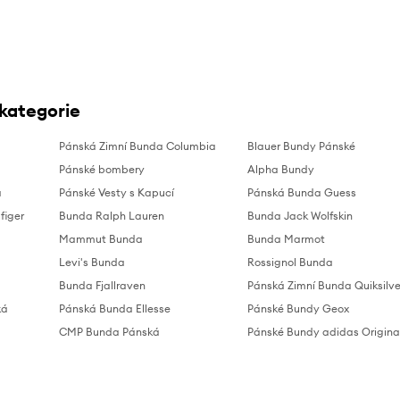
 kategorie
Pánská Zimní Bunda Columbia
Blauer Bundy Pánské
Pánské bombery
Alpha Bundy
á
Pánské Vesty s Kapucí
Pánská Bunda Guess
figer
Bunda Ralph Lauren
Bunda Jack Wolfskin
Mammut Bunda
Bunda Marmot
Levi's Bunda
Rossignol Bunda
Bunda Fjallraven
Pánská Zimní Bunda Quiksilve
ká
Pánská Bunda Ellesse
Pánské Bundy Geox
CMP Bunda Pánská
Pánské Bundy adidas Origina