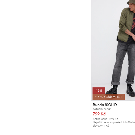
-15%
*-5 % s kódem: LST
Bunda !SOLID
Aktuální cena:
799 Kč
Běžná cena:
1899 Kč
Nejnižší cena za posledních 30 d
slevy:
949 Kč