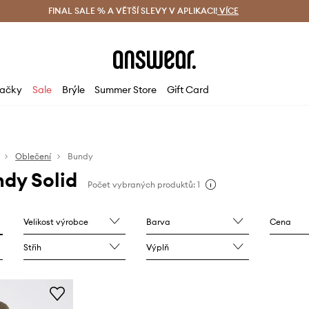
ácení zdarma (od 1800 Kč)
FINAL SALE % A VĚTŠÍ SLEVY V APLIKACI!
Doručení i do 24 h
VÍCE
Ušetřete s 
ačky
Sale
Brýle
Summer Store
Gift Card
Oblečení
Bundy
dy Solid
Počet vybraných produktů: 1
Velikost výrobce
Barva
Cena
Střih
Výplň