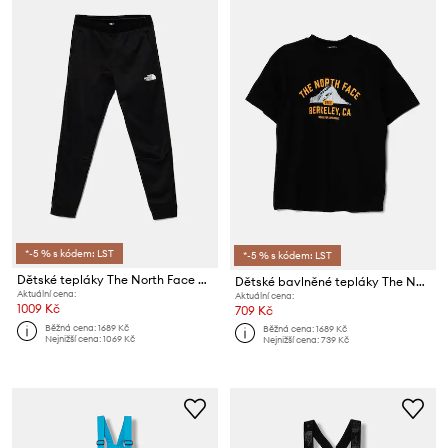
*-5 % s kódem: LST
*-5 % s kódem: LST
Dětské tepláky The North Face MOUNTAIN ATHLETICS JOGGERS
Dětské bavlněné tepláky The North Face SLIM FIT JOGGERS
Aktuální cena:
Aktuální cena:
1009 Kč
709 Kč
Běžná cena:
1689 Kč
Běžná cena:
1689 Kč
Nejnižší cena:
1069 Kč
Nejnižší cena:
739 Kč