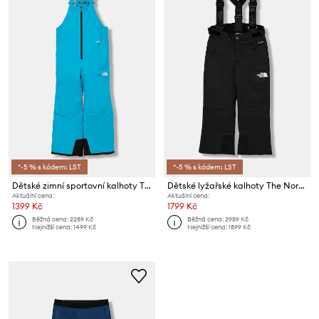
*-5 % s kódem: LST
*-5 % s kódem: LST
Dětské zimní sportovní kalhoty The North Face KID FREEDOM INSULATED BIB
Dětské lyžařské kalhoty The North Face TEEN SNOWQUEST SUSPENDER PANT
Aktuální cena:
Aktuální cena:
1399 Kč
1799 Kč
Běžná cena:
2289 Kč
Běžná cena:
2989 Kč
Nejnižší cena:
1499 Kč
Nejnižší cena:
1899 Kč