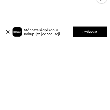
Stáhněte si aplikaci a
Stáhnout
nakupujte jednodušeji
Přihlaste se k odběru novinek a
získejte slevu
20 %
** na svůj první
nákup.