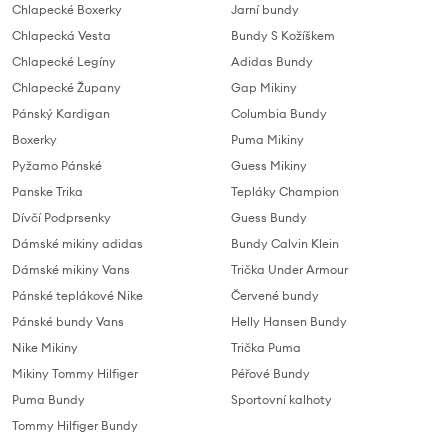
Chlapecké Boxerky
Jarní bundy
Chlapecká Vesta
Bundy S Kožíškem
Chlapecké Legíny
Adidas Bundy
Chlapecké Župany
Gap Mikiny
Pánský Kardigan
Columbia Bundy
Boxerky
Puma Mikiny
Pyžamo Pánské
Guess Mikiny
Panske Trika
Tepláky Champion
Dívčí Podprsenky
Guess Bundy
Dámské mikiny adidas
Bundy Calvin Klein
Dámské mikiny Vans
Trička Under Armour
Pánské teplákové Nike
Červené bundy
Pánské bundy Vans
Helly Hansen Bundy
Nike Mikiny
Trička Puma
Mikiny Tommy Hilfiger
Péřové Bundy
Puma Bundy
Sportovní kalhoty
Tommy Hilfiger Bundy