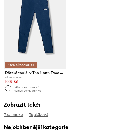
*-5 % s kódem: LST
Dětské tepláky The North Face B MOUNTAIN ATHLETICS JOGGERS
Aktuální cena:
1009 Kč
Běžná cena:
1689 Kč
Nejnižší cena:
1069 Kč
Zobrazit také:
Technické
Teplákové
Nejoblíbenější kategorie