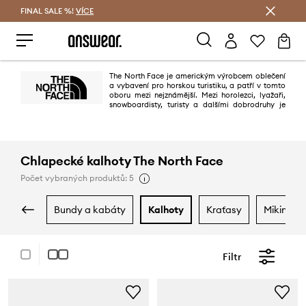
FINAL SALE %!
VÍCE
Ušetřete s Answear Club
The North Face je americkým výrobcem oblečení
a vybavení pro horskou turistiku, a patří v tomto
oboru mezi nejznámější. Mezi horolezci, lyažaři,
snowboardisty, turisty a dalšími dobrodruhy je
značka spojováná především s vysokou kvalitou a nekompromisním
pohodlím. Své příznivce ale našla také mezi všemi těmi, kteří oceňují
stylovou ochranu proti živlům i v městských podmínkách.
Chlapecké kalhoty The North Face
Počet vybraných produktů: 5
bundy a kabáty
kalhoty
kraťasy
mikiny
Filtr