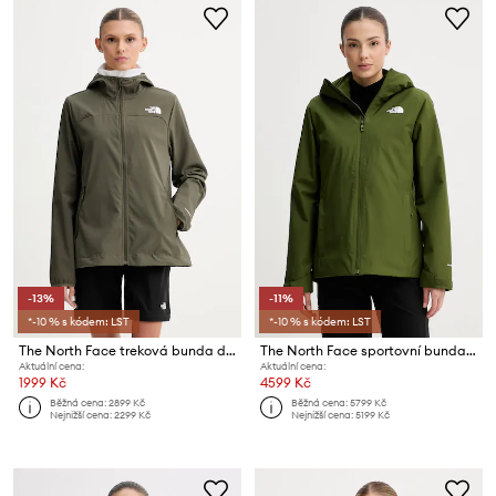
-13%
-11%
*-10 % s kódem: LST
*-10 % s kódem: LST
The North Face treková bunda dámská NIMBLE
The North Face sportovní bunda dámská QUEST
Aktuální cena:
Aktuální cena:
1999 Kč
4599 Kč
Běžná cena:
2899 Kč
Běžná cena:
5799 Kč
Nejnižší cena:
2299 Kč
Nejnižší cena:
5199 Kč