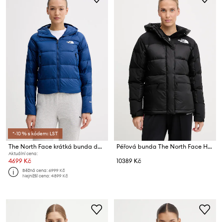
*-10 % s kódem: LST
The North Face krátká bunda dámská Hyalite
Péřová bunda The North Face HMLYN Down
Aktuální cena:
4699 Kč
10389 Kč
Běžná cena:
6999 Kč
Nejnižší cena:
4899 Kč