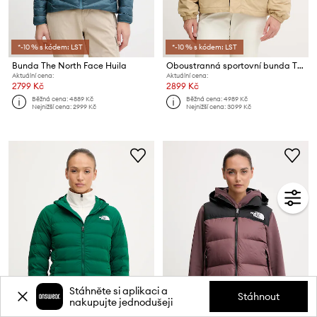
*-10 % s kódem: LST
*-10 % s kódem: LST
Bunda The North Face Huila
Oboustranná sportovní bunda The North Face Yumiori
Aktuální cena:
Aktuální cena:
2799 Kč
2899 Kč
Běžná cena:
4889 Kč
Běžná cena:
4989 Kč
Nejnižší cena:
2999 Kč
Nejnižší cena:
3099 Kč
Stáhněte si aplikaci a
Stáhnout
nakupujte jednodušeji