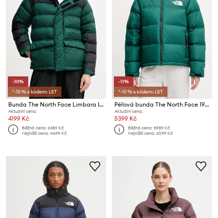
-10%
-11%
*-10 % s kódem: LST
*-10 % s kódem: LST
Bunda The North Face Limbara Insulated
Péřová bunda The North Face 1996 Retro Nuptse
Aktuální cena:
Aktuální cena:
4199 Kč
5399 Kč
Běžná cena:
6389 Kč
Běžná cena:
8989 Kč
Nejnižší cena:
4699 Kč
Nejnižší cena:
6099 Kč