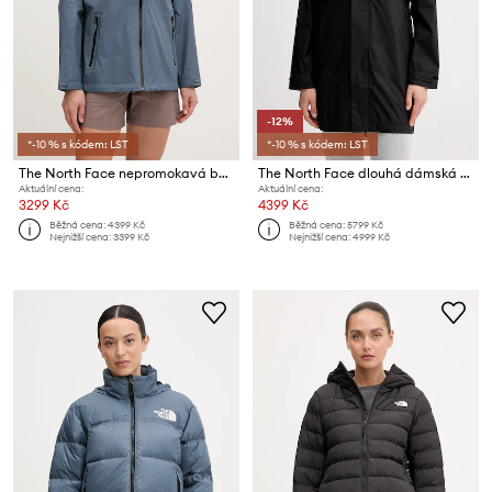
-12%
*-10 % s kódem: LST
*-10 % s kódem: LST
The North Face nepromokavá bunda dámská Alta Vista
The North Face dlouhá dámská bunda PACKABLE SHELL
Aktuální cena:
Aktuální cena:
3299 Kč
4399 Kč
Běžná cena:
4399 Kč
Běžná cena:
5799 Kč
Nejnižší cena:
3399 Kč
Nejnižší cena:
4999 Kč