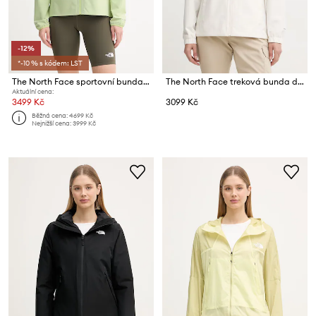
-12%
*-10 % s kódem: LST
The North Face sportovní bunda dámská FONTANALES
The North Face treková bunda dámská Quest
Aktuální cena:
3499 Kč
3099 Kč
Běžná cena:
4699 Kč
Nejnižší cena:
3999 Kč