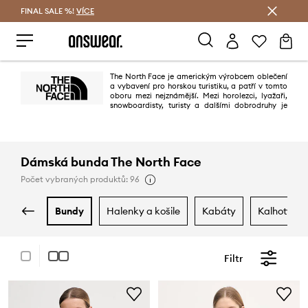
FINAL SALE %!
VÍCE
Ušetřete s Answear Club
The North Face je americkým výrobcem oblečení
a vybavení pro horskou turistiku, a patří v tomto
oboru mezi nejznámější. Mezi horolezci, lyažaři,
snowboardisty, turisty a dalšími dobrodruhy je
značka spojováná především s vysokou kvalitou a nekompromisním
pohodlím. Své příznivce ale našla také mezi všemi těmi, kteří oceňují
stylovou ochranu proti živlům i v městských podmínkách.
Dámská bunda The North Face
Počet vybraných produktů: 96
bundy
halenky a košile
kabáty
kalhoty a 
Filtr