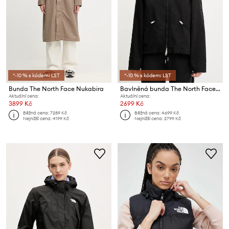
*-10 % s kódem: LST
*-10 % s kódem: LST
Bunda The North Face Nukabira
Bavlněná bunda The North Face Cedar Canvas Work
Aktuální cena:
Aktuální cena:
3899 Kč
2699 Kč
Běžná cena:
7289 Kč
Běžná cena:
4699 Kč
Nejnižší cena:
4199 Kč
Nejnižší cena:
2799 Kč