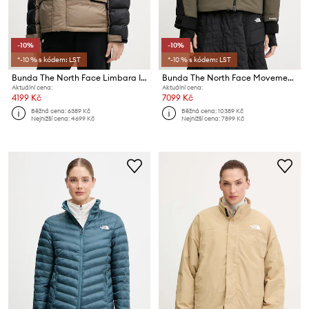
-10%
-10%
*-10 % s kódem: LST
*-10 % s kódem: LST
Bunda The North Face Limbara Insulated
Bunda The North Face Movement
Aktuální cena:
Aktuální cena:
4199 Kč
7099 Kč
Běžná cena:
6389 Kč
Běžná cena:
10389 Kč
Nejnižší cena:
4699 Kč
Nejnižší cena:
7899 Kč