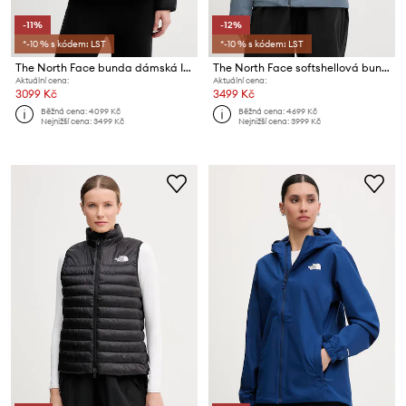
-11%
-12%
*-10 % s kódem: LST
*-10 % s kódem: LST
The North Face bunda dámská Ilti Liner
The North Face softshellová bunda dámská Diablo dynamic
Aktuální cena:
Aktuální cena:
3099 Kč
3499 Kč
Běžná cena:
4099 Kč
Běžná cena:
4699 Kč
Nejnižší cena:
3499 Kč
Nejnižší cena:
3999 Kč