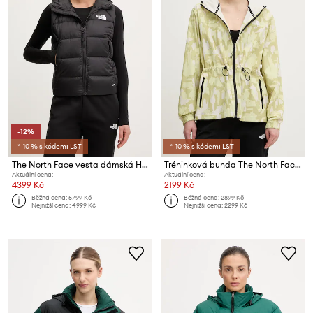
-12%
*-10 % s kódem: LST
*-10 % s kódem: LST
The North Face vesta dámská Hyalite
Tréninková bunda The North Face MOUNTAIN ATHLETICS
Aktuální cena:
Aktuální cena:
4399 Kč
2199 Kč
Běžná cena:
5799 Kč
Běžná cena:
2899 Kč
Nejnižší cena:
4999 Kč
Nejnižší cena:
2299 Kč