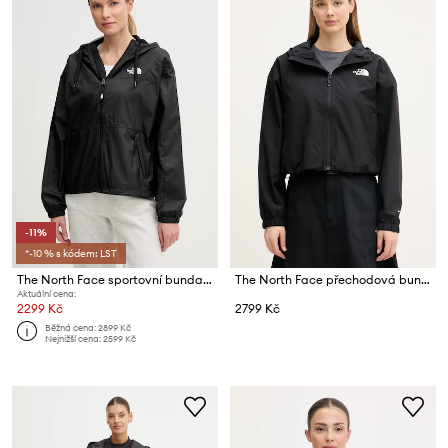
-11%
*-10 % s kódem: LST
The North Face sportovní bunda dámská SHERU
The North Face přechodová bunda dámská Quest
Aktuální cena:
2299 Kč
2799 Kč
Běžná cena:
2899 Kč
Nejnižší cena:
2599 Kč