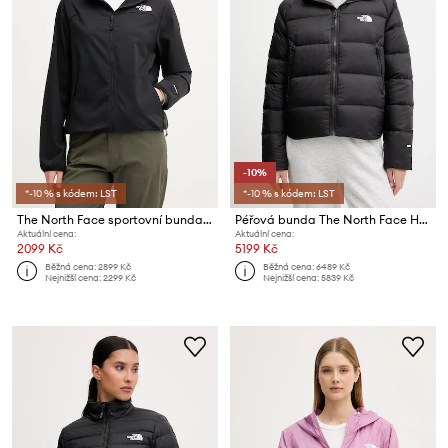
-10%
*-10 % s kódem: LST
*-10 % s kódem: LST
The North Face sportovní bunda dámská NIMBLE
Péřová bunda The North Face Hyalite
Aktuální cena:
Aktuální cena:
2099 Kč
5199 Kč
Běžná cena:
2899 Kč
Běžná cena:
6489 Kč
Nejnižší cena:
2299 Kč
Nejnižší cena:
5839 Kč