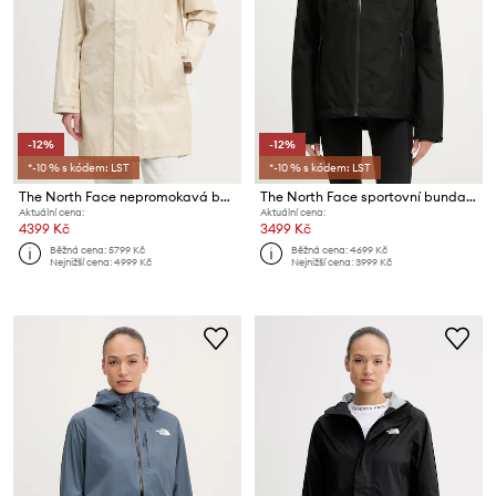
-12%
-12%
*-10 % s kódem: LST
*-10 % s kódem: LST
The North Face nepromokavá bunda dámská PACKABLE SHELL
The North Face sportovní bunda dámská Diablo dynamic
Aktuální cena:
Aktuální cena:
4399 Kč
3499 Kč
Běžná cena:
5799 Kč
Běžná cena:
4699 Kč
Nejnižší cena:
4999 Kč
Nejnižší cena:
3999 Kč