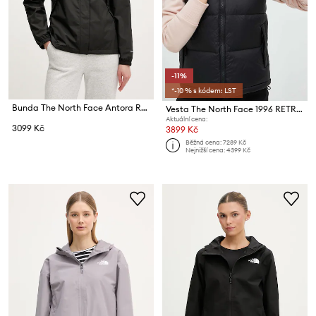
-11%
*-10 % s kódem: LST
Bunda The North Face Antora Rain
Vesta The North Face 1996 RETRO NUPTSE VEST
Aktuální cena:
3099 Kč
3899 Kč
Běžná cena:
7289 Kč
Nejnižší cena:
4399 Kč