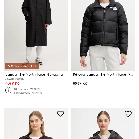
*-10 % s kódem: LST
Bunda The North Face Nukabira
Péřová bunda The North Face 1996 Retro Nuptse
Aktuální cena:
4099 Kč
8989 Kč
Běžná cena:
7289 Kč
Nejnižší cena:
4199 Kč