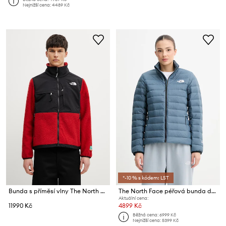
Nejnižší cena:
4489 Kč
*-10 % s kódem: LST
Bunda s příměsí vlny The North Face The North Face x Casentino
The North Face péřová bunda dámská Classic Down
Aktuální cena:
11990 Kč
4899 Kč
Běžná cena:
6999 Kč
Nejnižší cena:
5399 Kč