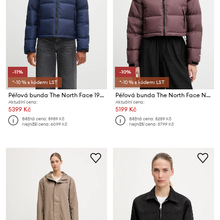
-11%
-10%
*-10 % s kódem: LST
*-10 % s kódem: LST
Péřová bunda The North Face 1996 Retro Nuptse
Péřová bunda The North Face Nuptse
Aktuální cena:
Aktuální cena:
5399 Kč
5199 Kč
Běžná cena:
8989 Kč
Běžná cena:
8289 Kč
Nejnižší cena:
6099 Kč
Nejnižší cena:
5799 Kč