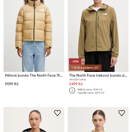
-13%
*-10 % s kódem: LST
Péřová bunda The North Face 1996 Retro Nuptse
The North Face treková bunda dámská Woven
Aktuální cena:
9099 Kč
2499 Kč
Běžná cena:
3199 Kč
Nejnižší cena:
2879 Kč