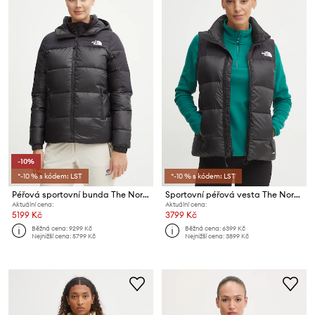
-10%
*-10 % s kódem: LST
*-10 % s kódem: LST
Péřová sportovní bunda The North Face Diablo 2.0
Sportovní péřová vesta The North Face Diablo 2.0
Aktuální cena:
Aktuální cena:
5199 Kč
3799 Kč
Běžná cena:
9299 Kč
Běžná cena:
6399 Kč
Nejnižší cena:
5799 Kč
Nejnižší cena:
3899 Kč