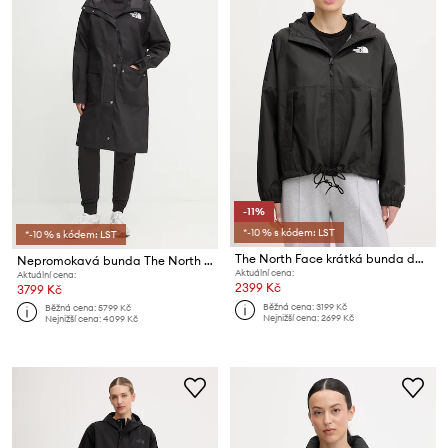
-11%
*-10 % s kódem: LST
*-10 % s kódem: LST
The North Face krátká bunda dámská Antora
Nepromokavá bunda The North Face Reign on Park
Aktuální cena:
Aktuální cena:
2399 Kč
3799 Kč
Běžná cena:
3199 Kč
Běžná cena:
5799 Kč
Nejnižší cena:
2699 Kč
Nejnižší cena:
4099 Kč