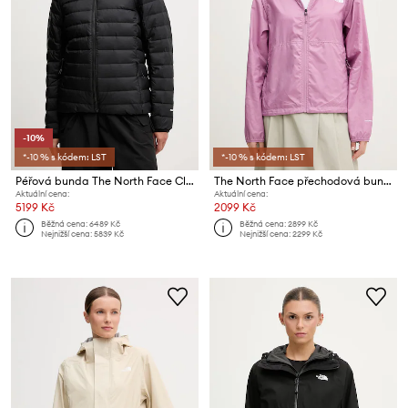
-10%
*-10 % s kódem: LST
*-10 % s kódem: LST
Péřová bunda The North Face Classic Down
The North Face přechodová bunda dámská TNF Cyclone
Aktuální cena:
Aktuální cena:
5199 Kč
2099 Kč
Běžná cena:
6489 Kč
Běžná cena:
2899 Kč
Nejnižší cena:
5839 Kč
Nejnižší cena:
2299 Kč