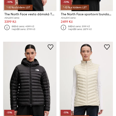
-10%
-13%
*-10 % s kódem: LST
*-10 % s kódem: LST
The North Face vesta dámská TERRA PEAK
The North Face sportovní bunda dámská QUEST
Aktuální cena:
Aktuální cena:
3399 Kč
2499 Kč
Běžná cena:
4399 Kč
Běžná cena:
3199 Kč
Nejnižší cena:
3799 Kč
Nejnižší cena:
2879 Kč
-11%
-11%