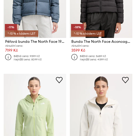
-11%
-18%
*-10 % s kódem: LST
*-10 % s kódem: LST
Péřová bunda The North Face 1996 RETRO NUPTSE
Bunda The North Face Aconcagua 3
Aktuální cena:
Aktuální cena:
7199 Kč
3599 Kč
Běžná cena:
9399 Kč
Běžná cena:
5689 Kč
Nejnižší cena:
8099 Kč
Nejnižší cena:
4399 Kč