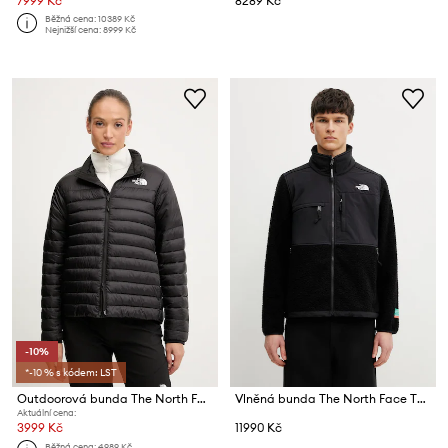
7999 Kč
8289 Kč
Běžná cena:
10389 Kč
Nejnižší cena:
8999 Kč
-10%
*-10 % s kódem: LST
Outdoorová bunda The North Face Terra Peak
Vlněná bunda The North Face The North Face x Casentino
Aktuální cena:
3999 Kč
11990 Kč
Běžná cena:
4989 Kč