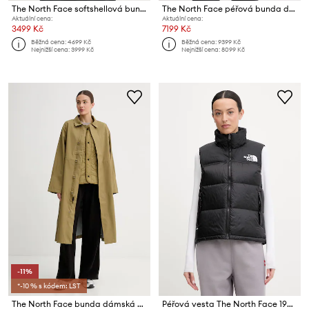
The North Face softshellová bunda dámská QUEST
The North Face péřová bunda dámská 1996 Retro Nuptse
Aktuální cena:
Aktuální cena:
3499 Kč
7199 Kč
Běžná cena:
4699 Kč
Běžná cena:
9399 Kč
Nejnižší cena:
3999 Kč
Nejnižší cena:
8099 Kč
-11%
*-10 % s kódem: LST
The North Face bunda dámská City Triclimate
Péřová vesta The North Face 1997 RETRO NUPTSE