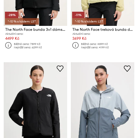
-28%
-11%
*-10 % s kódem: LST
*-10 % s kódem: LST
The North Face bunda 3v1 dámská TRICLIMATE
The North Face treková bunda dámská RIDGELITE FUTUREFLEECE
Aktuální cena:
Aktuální cena:
4499 Kč
3699 Kč
Běžná cena:
7899 Kč
Běžná cena:
4899 Kč
Nejnižší cena:
6299 Kč
Nejnižší cena:
4199 Kč