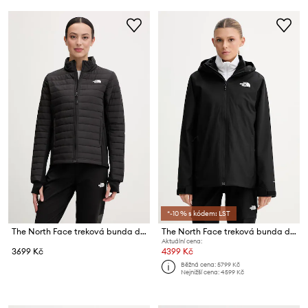
*-10 % s kódem: LST
The North Face treková bunda dámská Canyonlands
The North Face treková bunda dámská QUEST
Aktuální cena:
3699 Kč
4399 Kč
Běžná cena:
5799 Kč
Nejnižší cena:
4599 Kč