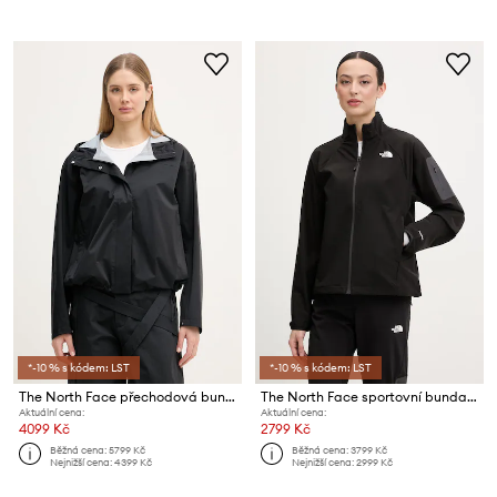
*-10 % s kódem: LST
*-10 % s kódem: LST
The North Face přechodová bunda dámská VOYAGE RAIN 3L
The North Face sportovní bunda dámská APPROACH
Aktuální cena:
Aktuální cena:
4099 Kč
2799 Kč
Běžná cena:
5799 Kč
Běžná cena:
3799 Kč
Nejnižší cena:
4399 Kč
Nejnižší cena:
2999 Kč