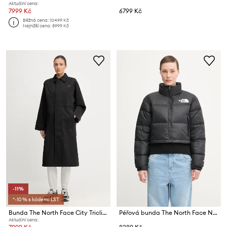
Aktuální cena:
7999 Kč
6799 Kč
Běžná cena:
10499 Kč
Nejnižší cena:
8999 Kč
-11%
*-10 % s kódem: LST
Bunda The North Face City Triclimate
Péřová bunda The North Face Nuptse
Aktuální cena: