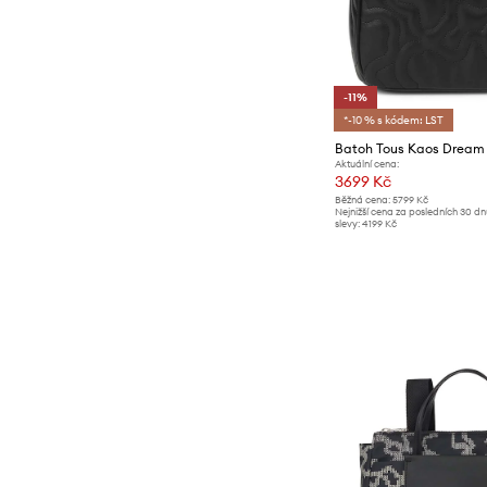
-11%
*-10 % s kódem: LST
Batoh Tous Kaos Dream
Aktuální cena:
3699 Kč
Běžná cena:
5799 Kč
Nejnižší cena za posledních 30 d
slevy:
4199 Kč