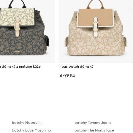
h dámský z imitace kůže
Tous batoh dámský
6799 Kč
batohy Napapijri
batohy Tommy Jeans
batohy Love Moschino
batohy The North Face