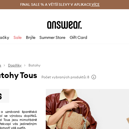
ácení zdarma (od 1800 Kč)
FINAL SALE % A VĚTŠÍ SLEVY V APLIKACI!
Doručení i do 24 h
VÍCE
Ušetřete s 
ačky
Sale
Brýle
Summer Store
Gift Card
a
Doplňky
Batohy
tohy Tous
Počet vybraných produktů: 8
 a uznávaná španělská
cí se výrobou doplňků.
od Tous jsou mimořádně
překvapí vás jedinečným
otvoří váš outfit.