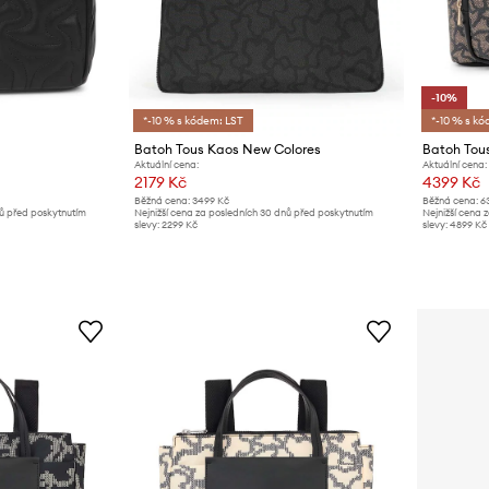
-10%
*-10 % s kódem: LST
*-10 % s kó
Batoh Tous Kaos New Colores
Batoh Tou
Aktuální cena:
Aktuální cena:
2179 Kč
4399 Kč
Běžná cena:
3499 Kč
Běžná cena:
6
nů před poskytnutím
Nejnižší cena za posledních 30 dnů před poskytnutím
Nejnižší cena 
slevy:
2299 Kč
slevy:
4899 Kč