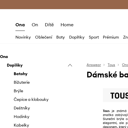
Premium Fashion Benefits
Doručení a vr
Ona
On
Dítě
Home
Novinky
Oblečení
Boty
Doplňky
Sport
Prémium
Zn
Ona
Doplňky
Answear
Tous
On
Dámské ba
Batohy
Bižuterie
Brýle
Čepice a klobouky
Deštníky
Tous
je známá
značka zabývají
Hodinky
Sluneční brýle 
elegantní, ale 
Kabelky
designem, který d