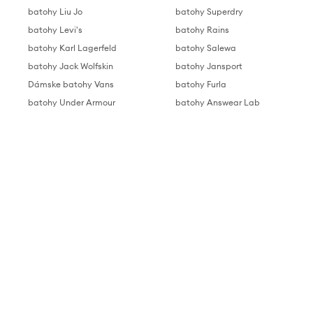
batohy Liu Jo
batohy Superdry
batohy Levi's
batohy Rains
batohy Karl Lagerfeld
batohy Salewa
batohy Jack Wolfskin
batohy Jansport
Dámske batohy Vans
batohy Furla
batohy Under Armour
batohy Answear Lab