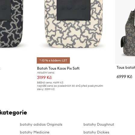
*-10 % s kódem: LST
Tous bato
t
Batoh Tous Kaos Pix Soft
Aktuální cena:
6999 Kč
3199 Kč
Běžná cena:
4699 Kč
Nejnižší cena za posledních 30 dnů před poskytnutím
slevy:
3399 Kč
 kategorie
batohy adidas Originals
batohy Doughnut
batohy Medicine
batohy Dickies