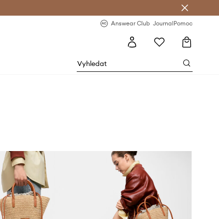
Answear Club
- 20 % na první objednávku
Answear Club
Journal
Pomoc