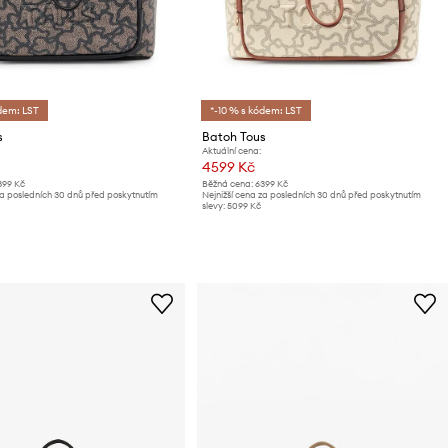
dem: LST
*-10 % s kódem: LST
s
Batoh Tous
Aktuální cena:
4599 Kč
399 Kč
Běžná cena:
6399 Kč
za posledních 30 dnů před poskytnutím
Nejnižší cena za posledních 30 dnů před poskytnutím
slevy:
5099 Kč