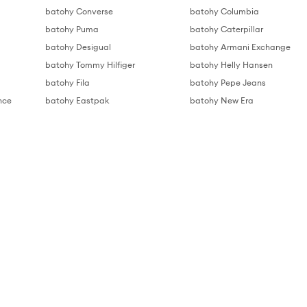
batohy Converse
batohy Columbia
batohy Puma
batohy Caterpillar
batohy Desigual
batohy Armani Exchange
batohy Tommy Hilfiger
batohy Helly Hansen
batohy Fila
batohy Pepe Jeans
nce
batohy Eastpak
batohy New Era