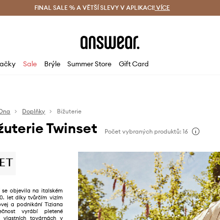
ácení zdarma (od 1800 Kč)
FINAL SALE % A VĚTŠÍ SLEVY V APLIKACI!
Doručení i do 24 h
VÍCE
Ušetřete s 
ačky
Sale
Brýle
Summer Store
Gift Card
Ona
Doplňky
Bižuterie
uterie Twinset
Počet vybraných produktů: 16
se objevila na italském
. let díky tvůrčím vizím
ovej a podnikání Tiziana
ečnost vyrábí pletené
 vlastních továrnách v