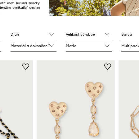
patří mezi luxusní značky
ientům vynikající design
.
Druh
Velikost výrobce
Barva
Materiál a dokončení
Motiv
Multipac