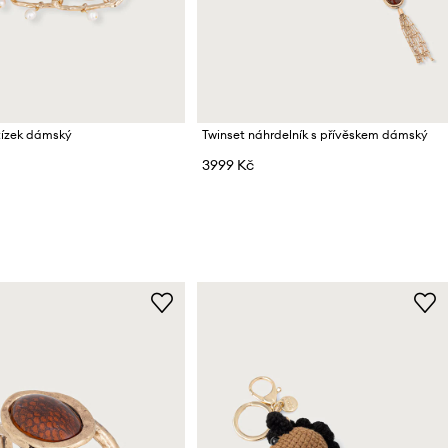
tízek dámský
Twinset náhrdelník s přívěskem dámský
3999 Kč