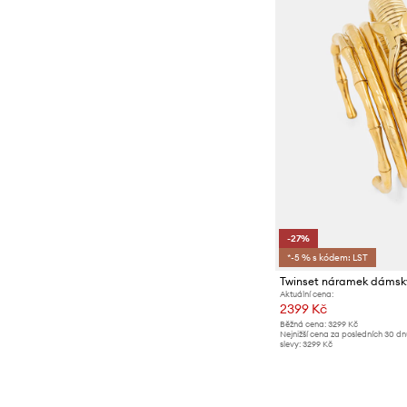
-27%
*-5 % s kódem: LST
Aktuální cena:
2399 Kč
Běžná cena:
3299 Kč
Nejnižší cena za posledních 30 d
slevy:
3299 Kč