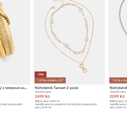
-10%
*-10 % s kódem: LST
*-10 % s kó
Twinset náramek dámský z nerezové oceli 4-pack
Náhrdelník Twinset 2-pack
Náhrdelník
Aktuální cena:
Aktuální cena:
2499 Kč
2099 Kč
Běžná cena:
4299 Kč
Běžná cena:
3
nů před poskytnutím
Nejnižší cena za posledních 30 dnů před poskytnutím
Nejnižší cena 
slevy:
2799 Kč
slevy:
2299 Kč