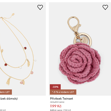
-33%
dem: LST
*-5 % s kódem: LST
tízek dámský
Přívěsek Twinset
Aktuální cena:
1199 Kč
199 Kč
Běžná cena:
1799 Kč