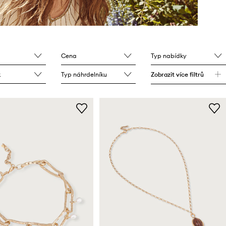
Cena
Typ nabídky
k
Typ náhrdelníku
Zobrazit více filtrů