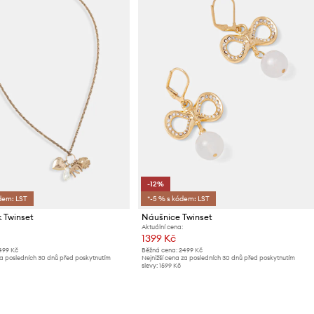
-12%
dem: LST
*-5 % s kódem: LST
 Twinset
Náušnice Twinset
Aktuální cena:
1399 Kč
499 Kč
Běžná cena:
2499 Kč
za posledních 30 dnů před poskytnutím
Nejnižší cena za posledních 30 dnů před poskytnutím
slevy:
1599 Kč