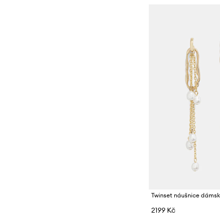
Twinset náušnice dáms
2199 Kč