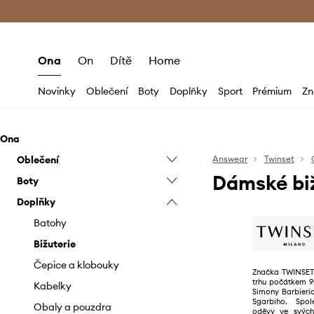
Premium Fashion Benefits
Doručení a vr
Ona
On
Dítě
Home
Novinky
Oblečení
Boty
Doplňky
Sport
Prémium
Zn
Ona
Oblečení
Answear
Twinset
Dámské biž
Boty
Bundy
Doplňky
Džíny
Baleríny
Halenky a košile
Kotníkové boty
Batohy
Kabáty
Kozačky
Bižuterie
Kalhoty a legíny
Lodičky
Čepice a klobouky
Značka TWINSET 
trhu počátkem 90
Mikiny
Mokasíny a polobotky
Kabelky
Simony Barbieri
Sgarbiho. Spol
Overaly
Papuče
Obaly a pouzdra
oděvy ve svých