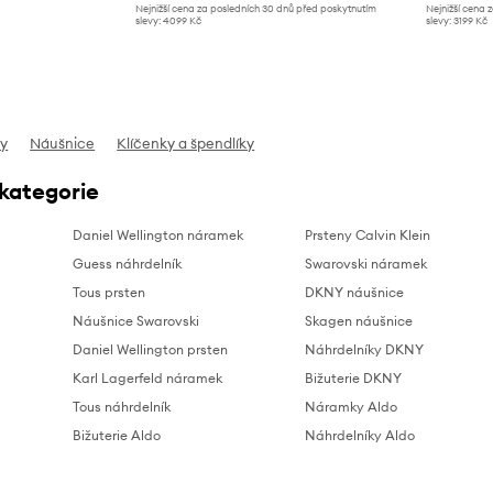
Nejnižší cena za posledních 30 dnů před poskytnutím
Nejnižší cena 
slevy:
4099 Kč
slevy:
3199 Kč
y
Náušnice
Klíčenky a špendlíky
 kategorie
Daniel Wellington náramek
Prsteny Calvin Klein
Guess náhrdelník
Swarovski náramek
Tous prsten
DKNY náušnice
Náušnice Swarovski
Skagen náušnice
Daniel Wellington prsten
Náhrdelníky DKNY
Karl Lagerfeld náramek
Bižuterie DKNY
Tous náhrdelník
Náramky Aldo
Bižuterie Aldo
Náhrdelníky Aldo