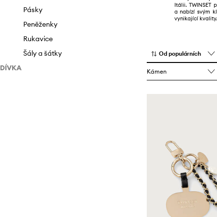
Itálii. TWINSET 
Plavky
Sandály a pantofle
Pásky
a nabízí svým kl
vynikající kvality
Sady
Sněhule
Peněženky
Saka
Sneakers boty
Rukavice
Spodní prádlo
Šály a šátky
Od populárních
DÍVKA
Sukně
Kámen
Oblečení
Svetry
Boty
Šortky
Saka
Šaty
Šaty
Kotníkové boty
Teplákové soupravy
Topy a trička