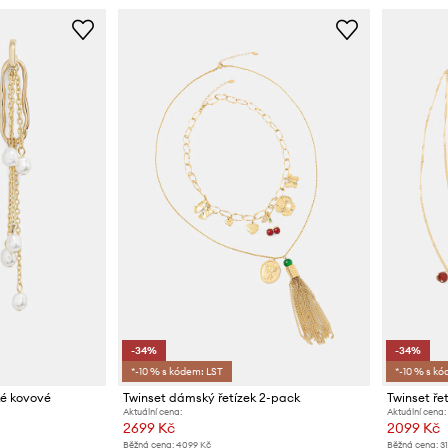
-34%
-34%
*-10 % s kódem: LST
*-10 % s kó
ké kovové
Twinset dámský řetízek 2-pack
Twinset ře
Aktuální cena:
Aktuální cena:
2699 Kč
2099 Kč
Běžná cena:
4099 Kč
Běžná cena:
3