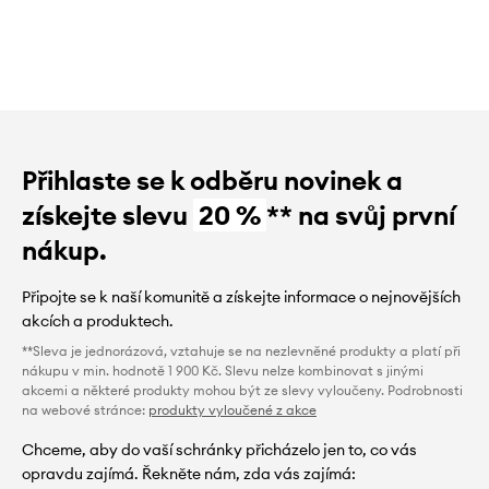
Přihlaste se k odběru novinek a
získejte slevu
20 %
** na svůj první
nákup.
Připojte se k naší komunitě a získejte informace o nejnovějších
akcích a produktech.
**Sleva je jednorázová, vztahuje se na nezlevněné produkty a platí při
nákupu v min. hodnotě 1 900 Kč. Slevu nelze kombinovat s jinými
akcemi a některé produkty mohou být ze slevy vyloučeny. Podrobnosti
na webové stránce:
produkty vyloučené z akce
Chceme, aby do vaší schránky přicházelo jen to, co vás
opravdu zajímá. Řekněte nám, zda vás zajímá: