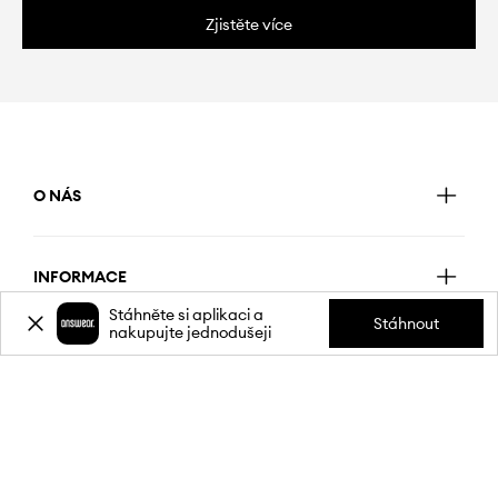
Zjistěte více
O NÁS
INFORMACE
Stáhněte si aplikaci a
Stáhnout
nakupujte jednodušeji
SLUŽBY ZÁKAZNÍKŮM
MOBILNÍ APLIKACE