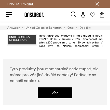
FINAL SALE %!
VÍCE
Ušetřete s Answear Club
Answear
United Colors of Benetton
Ona
Doplňky
Benetton Group je oděvní firma a globální módní
značka sídlící v Trevisu v Itálii. Společnost má
přes 6200 prodejen a to ve 120 zemích světa. V
roce 1974 se členem společnosti stala i
francouzská značka Sisley, později také Playlife a Killer Loop.
Tyto produkty jsou momentálně nedostupné, ale
máme pro vás jiné skvělé nabídky! Podívejte se
na naši nabídku.
Více