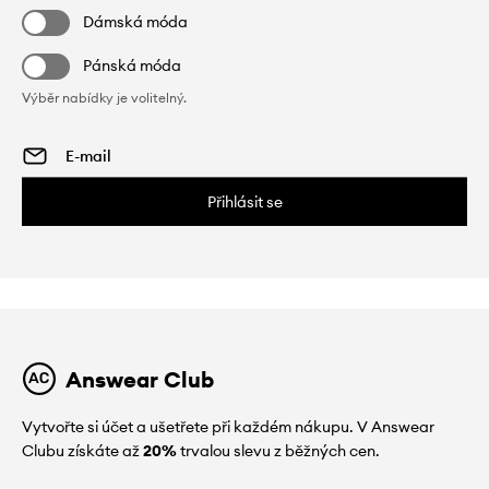
Dámská móda
Pánská móda
Výběr nabídky je volitelný.
Přihlásit se
Answear Club
Vytvořte si účet a ušetřete při každém nákupu. V Answear
Clubu získáte až
20%
trvalou slevu z běžných cen.