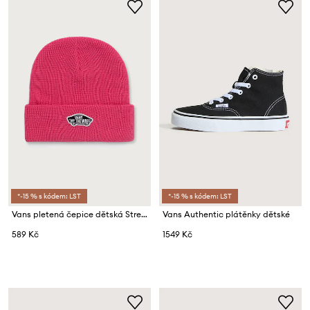
*-15 % s kódem: LST
*-15 % s kódem: LST
Vans pletená čepice dětská Stretch Logo Tall Cuff Bean
Vans Authentic plátěnky dětské
589 Kč
1549 Kč