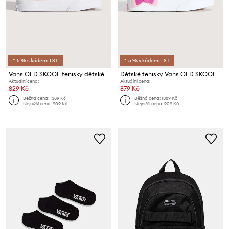
*-5 % s kódem: LST
*-5 % s kódem: LST
Vans OLD SKOOL tenisky dětské
Dětské tenisky Vans OLD SKOOL
Aktuální cena:
Aktuální cena:
829 Kč
879 Kč
Běžná cena:
1389 Kč
Běžná cena:
1389 Kč
Nejnižší cena:
909 Kč
Nejnižší cena:
909 Kč