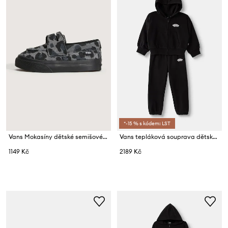
*-15 % s kódem: LST
Vans Mokasíny dětské semišové Loafer 53 LEOPARD
Vans tepláková souprava dětská s bavlnou Double Standard FZ Set
1149 Kč
2189 Kč