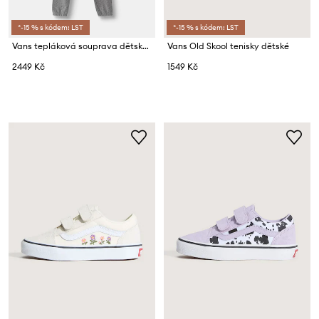
*-15 % s kódem: LST
*-15 % s kódem: LST
Vans tepláková souprava dětská s bavlnou Double Standard FZ Set
Vans Old Skool tenisky dětské
2449 Kč
1549 Kč