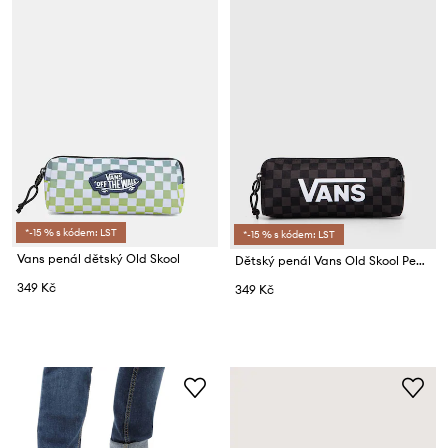
*-15 % s kódem: LST
*-15 % s kódem: LST
Vans penál dětský Old Skool
Dětský penál Vans Old Skool Pencil Pouch
349 Kč
349 Kč