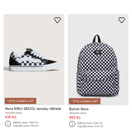
*-5 % s kódem: LST
*-5 % s kódem: LST
Vans KNU-SKOOL tenisky dětské
Batoh Vans
Aktuální cena:
Aktuální cena:
939 Kč
859 Kč
Běžná cena:
1989 Kč
Běžná cena:
1059 Kč
Nejnižší cena:
999 Kč
Nejnižší cena:
949 Kč