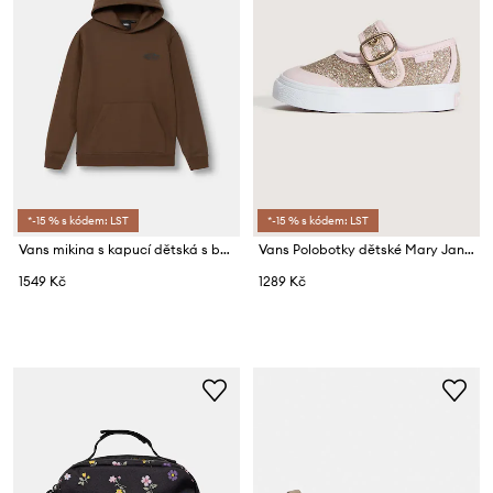
*-15 % s kódem: LST
*-15 % s kódem: LST
Vans mikina s kapucí dětská s bavlnou Double St
Vans Polobotky dětské Mary Jane GLTR
1549 Kč
1289 Kč