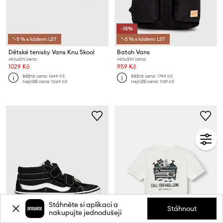
-15%
*-5 % s kódem: LST
*-5 % s kódem: LST
Dětské tenisky Vans Knu Skool
Batoh Vans
Aktuální cena:
Aktuální cena:
1029 Kč
959 Kč
Běžná cena:
1649 Kč
Běžná cena:
1749 Kč
Nejnižší cena:
1069 Kč
Nejnižší cena:
1139 Kč
Stáhněte si aplikaci a
Stáhnout
nakupujte jednodušeji