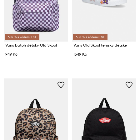
*-15 % s kódem: LST
*-15 % s kódem: LST
Vans batoh dětský Old Skool
Vans Old Skool tenisky dětské
949 Kč
1549 Kč