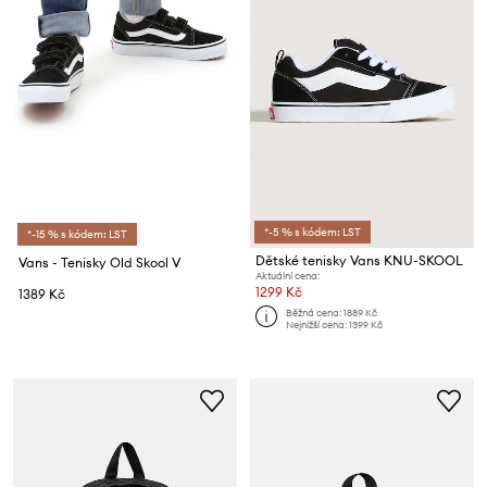
*-5 % s kódem: LST
*-15 % s kódem: LST
Dětské tenisky Vans KNU-SKOOL
Vans - Tenisky Old Skool V
Aktuální cena:
1299 Kč
1389 Kč
Běžná cena:
1889 Kč
Nejnižší cena:
1399 Kč