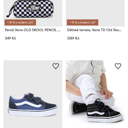
*-15 % s kódem: LST
*-15 % s kódem: LST
Penál Vans OLD SKOOL PENCIL POUCH
Dětské tenisky Vans TD Old Skool V
349 Kč
1289 Kč