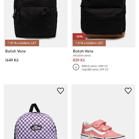
-16%
*-15 % s kódem: LST
*-5 % s kódem: LST
Batoh Vans
Batoh Vans
Aktuální cena:
1649 Kč
839 Kč
Běžná cena:
1389 Kč
Nejnižší cena:
999 Kč