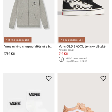
*-15 % s kódem: LST
*-5 % s kódem: LST
Vans mikina s kapucí dětská s bavlnou Dumpster
Vans OLD SKOOL tenisky dětské
Aktuální cena:
1789 Kč
919 Kč
Běžná cena:
1289 Kč
Nejnižší cena:
929 Kč