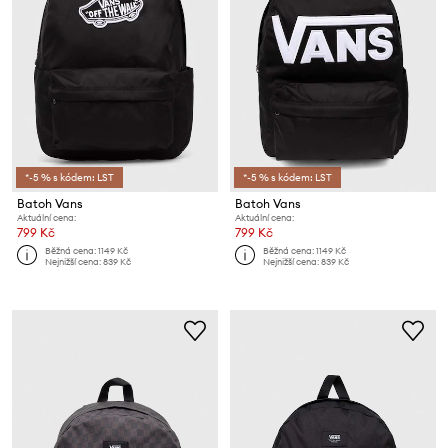
*-5 % s kódem: LST
*-5 % s kódem: LST
Batoh Vans
Batoh Vans
Aktuální cena:
Aktuální cena:
799 Kč
799 Kč
Běžná cena:
1149 Kč
Běžná cena:
1149 Kč
Nejnižší cena:
839 Kč
Nejnižší cena:
839 Kč