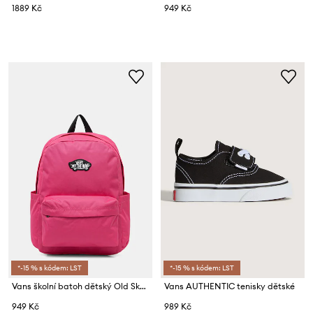
1889 Kč
949 Kč
*-15 % s kódem: LST
*-15 % s kódem: LST
Vans školní batoh dětský Old Skool
Vans AUTHENTIC tenisky dětské
949 Kč
989 Kč