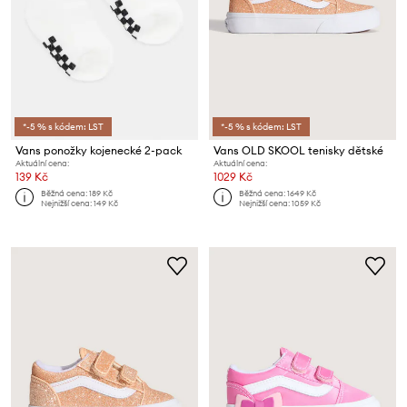
*-5 % s kódem: LST
*-5 % s kódem: LST
Vans ponožky kojenecké 2-pack
Vans OLD SKOOL tenisky dětské
Aktuální cena:
Aktuální cena:
139 Kč
1029 Kč
Běžná cena:
189 Kč
Běžná cena:
1649 Kč
Nejnižší cena:
149 Kč
Nejnižší cena:
1059 Kč