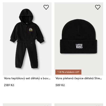
*-15 % s kódem: LST
Vans teplákový set dětský s bavlnou Checker Bros FZ Set
Vans pletená čepice dětská Stretch Logo Tall Cuff Bean
2189 Kč
589 Kč