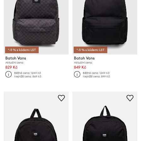
*-5 % s kódem: LST
*-5 % s kódem: LST
Batoh Vans
Batoh Vans
Aktuální cena:
Aktuální cena:
829 Kč
849 Kč
Běžná cena:
1249 Kč
Běžná cena:
1249 Kč
Nejnižší cena:
869 Kč
Nejnižší cena:
899 Kč