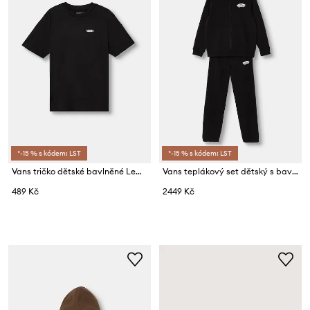
*-15 % s kódem: LST
*-15 % s kódem: LST
Vans tričko dětské bavlněné Left Ches
Vans teplákový set dětský s bavlnou Double Standard FZ Set
489 Kč
2449 Kč