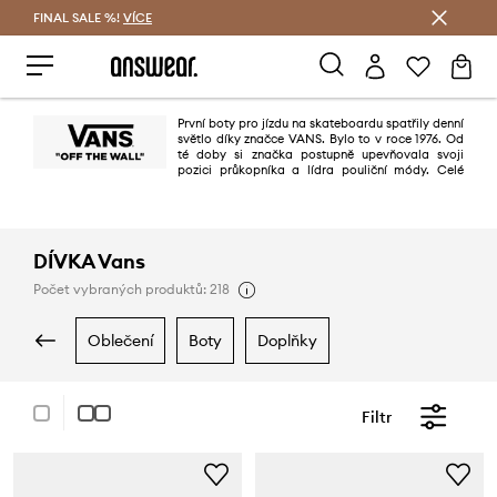
FINAL SALE %!
VÍCE
Ušetřete s Answear Club
První boty pro jízdu na skateboardu spatřily denní
světlo díky značce VANS. Bylo to v roce 1976. Od
té doby si značka postupně upevňovala svoji
pozici průkopníka a lídra pouliční módy. Celé
kolekce obuvi a oděvů jsou vždy udržené ve stylu vnímaném jako styl jižní
Kalifornie.
VANS je jedna z oblíbených značek skateboardistů, surferů a hudebníků.
DÍVKA Vans
Počet vybraných produktů: 218
oblečení
boty
doplňky
Filtr