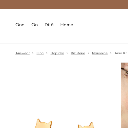
Premium Fashion Benefits
Doručení a vr
Ona
On
Dítě
Home
Answear
Ona
Doplňky
Bižuterie
Náušnice
Ania Kru