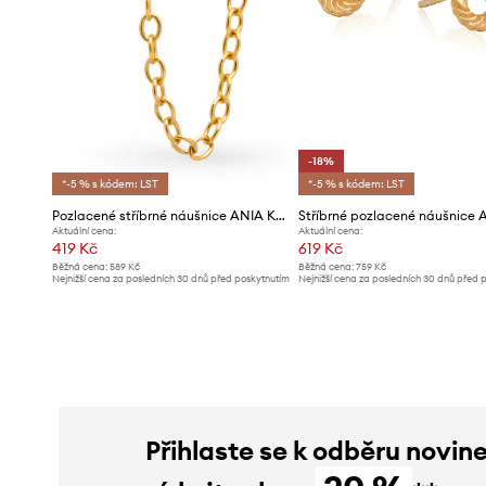
-18%
*-5 % s kódem: LST
*-5 % s kódem: LST
Pozlacené stříbrné náušnice ANIA KRUK ROCK IT
Aktuální cena:
Aktuální cena:
419 Kč
619 Kč
Běžná cena:
589 Kč
Běžná cena:
759 Kč
Nejnižší cena za posledních 30 dnů před poskytnutím
Nejnižší cena za posledních 30 dnů před 
slevy:
449 Kč
slevy:
759 Kč
Přihlaste se k odběru novin