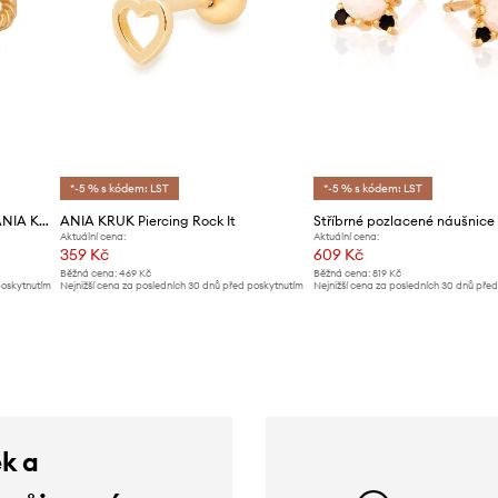
*-5 % s kódem: LST
*-5 % s kódem: LST
Stříbrné pozlacené náušnice ANIA KRUK Trendy
ANIA KRUK Piercing Rock It
Aktuální cena:
Aktuální cena:
359 Kč
609 Kč
Běžná cena:
469 Kč
Běžná cena:
819 Kč
poskytnutím
Nejnižší cena za posledních 30 dnů před poskytnutím
Nejnižší cena za posledních 30 dnů pře
slevy:
379 Kč
slevy:
649 Kč
ek a