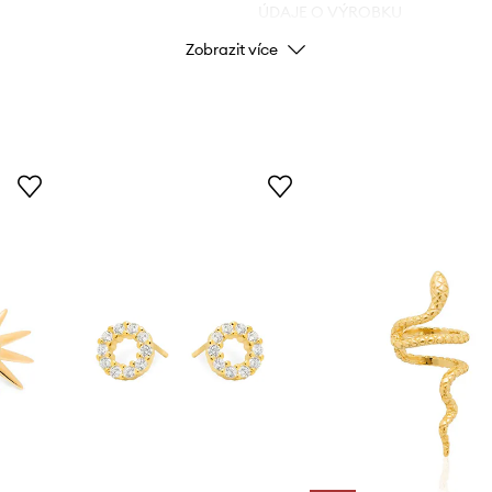
ÚDAJE O VÝROBKU
Zobrazit více
Kód výrobce
Barva výrobce
Barva
Značka
ID produktu