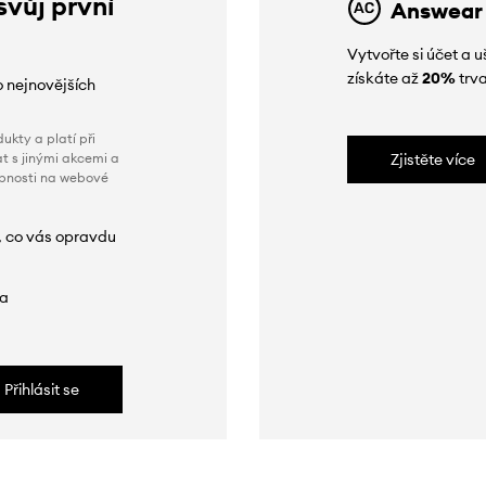
svůj první
Answear
Vytvořte si účet a
získáte až
20%
trva
o nejnovějších
ukty a platí při
t s jinými akcemi a
Zjistěte více
obnosti na webové
, co vás opravdu
da
Přihlásit se