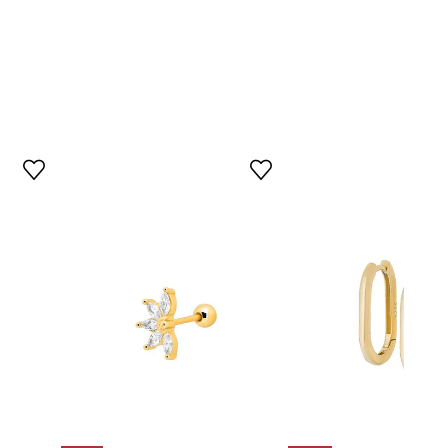
SAKKS1050Z
Zloty
zlatá
ANIA KRUK