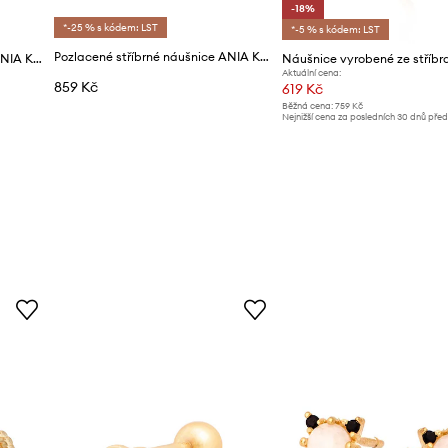
-18%
*-25 % s kódem: LST
*-5 % s kódem: LST
Pozlacené stříbrné náušnice ANIA KRUK GLAMOUR
Pozlacené stříbrné náušnice ANIA KRUK SKY
Aktuální cena:
859 Kč
619 Kč
Běžná cena:
759 Kč
Nejnižší cena za posledních 30 dnů pře
slevy:
759 Kč