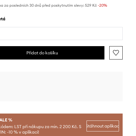
na za posledních 30 dnů před poskytnutím slevy:
529 Kč
 -20%
latá
Přidat do košíku
SALE %
Stáhnout aplikaci
kódem: LST při nákupu za min. 2 200 Kč. S
N: -10 % v aplikaci!