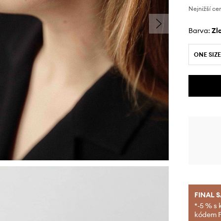
Nejnižší ce
Barva:
z
ONE SIZE
FINAL 
*-5 % s 
kódem FI