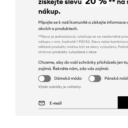
20 %
získejte slevu
** na 
nákup.
Připojte se k naší komunitě a získejte informace 
akcích a produktech.
**Sleva je jednorázová, vztahuje se na nezlevněné prod
nákupu v min. hodnotě 1 900 Kč. Slevu nelze kombinova
některé produkty mohou být ze slevy vyloučeny. Podr
stránce:
produkty vyloučené z akce
Chceme, aby do vaší schránky přicházelo jen to
zajímá. Řekněte nám, zda vás zajímá:
Dámská móda
Pánská mó
Výběr nabídky je volitelný.