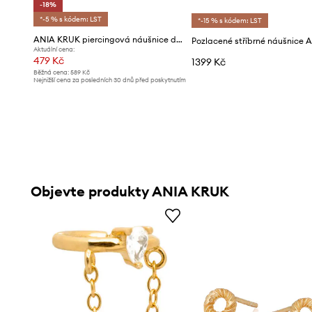
-18%
*-5 % s kódem: LST
*-15 % s kódem: LST
ANIA KRUK piercingová náušnice dámská z pozlaceného stříbra s zirkonem ROCK IT
Aktuální cena:
479 Kč
1399 Kč
Běžná cena:
589 Kč
Nejnižší cena za posledních 30 dnů před poskytnutím
slevy:
589 Kč
Objevte produkty ANIA KRUK