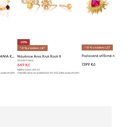
-20%
*-15 % s kódem: LST
*-5 % s kódem: LST
Stříbrné pozlacené náušnice ANIA KRUK VINTAGE
Náušnice Ania Kruk Rock It
Aktuální cena:
1399 Kč
649 Kč
Běžná cena:
819 Kč
d poskytnutím
Nejnižší cena za posledních 30 dnů před poskytnutím
slevy:
819 Kč