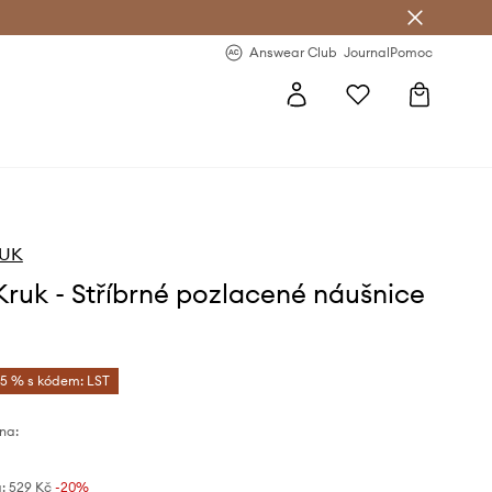
Answear Club
- 20 % na první objednávku
Answear Club
Journal
Pomoc
RUK
Kruk - Stříbrné pozlacené náušnice
-5 % s kódem: LST
na:
:
529 Kč
-20%