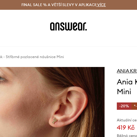
ácení zdarma (od 1800 Kč)
FINAL SALE % A VĚTŠÍ SLEVY V APLIKACI!
Doručení i do 24 h
VÍCE
Ušetřete s 
k - Stříbrné pozlacené náušnice Mini
ANIA K
Ania 
Mini
-20%
*
Aktuální ce
419 Kč
Běžná cena