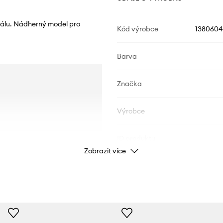
iálu. Nádherný model pro
Kód výrobce
1380604
Barva
Značka
Výrobce
ID produktu
Zobrazit více