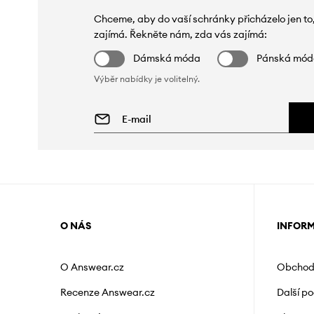
Chceme, aby do vaší schránky přicházelo jen to
zajímá. Řekněte nám, zda vás zajímá:
Dámská móda
Pánská mó
Výběr nabídky je volitelný.
O NÁS
INFOR
O Answear.cz
Obchod
Recenze Answear.cz
Další p