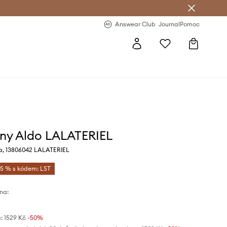
Answear Club
- 20 % na první objednávku
Answear Club
Journal
Pomoc
íny Aldo LALATERIEL
a, 13806042 LALATERIEL
-5 % s kódem: LST
na:
:
1529 Kč
-50%