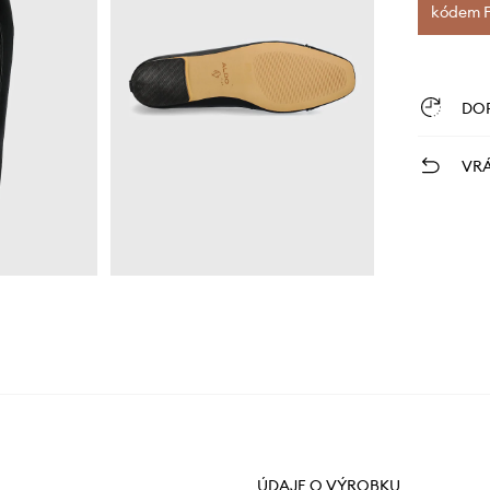
kódem FI
DO
VRÁ
ÚDAJE O VÝROBKU