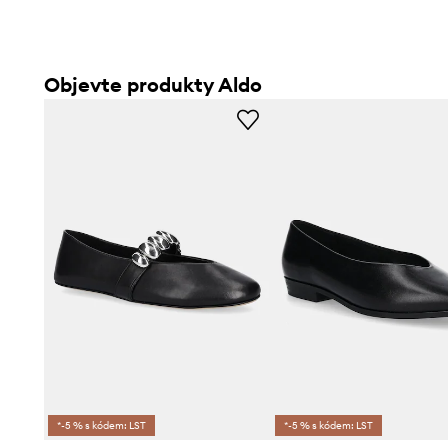
Objevte produkty Aldo
*-5 % s kódem: LST
*-5 % s kódem: LST