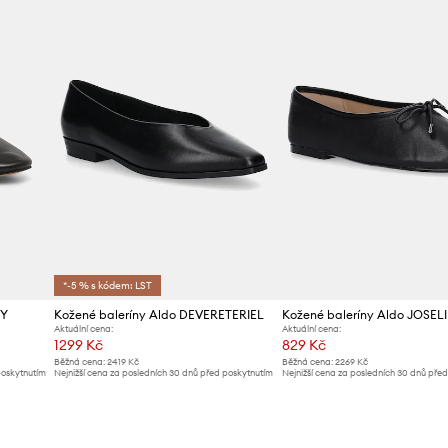
*-5 % s kódem: LST
EY
Kožené baleríny Aldo DEVERETERIEL
Kožené baleríny Aldo JOSELI
Aktuální cena:
Aktuální cena:
1299 Kč
829 Kč
Běžná cena:
2419 Kč
Běžná cena:
2269 Kč
poskytnutím
Nejnižší cena za posledních 30 dnů před poskytnutím
Nejnižší cena za posledních 30 dnů pře
slevy:
1419 Kč
slevy:
889 Kč