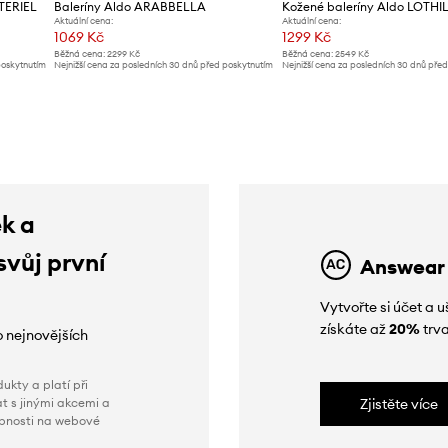
TERIEL
Baleríny Aldo ARABBELLA
Aktuální cena:
Aktuální cena:
1069 Kč
1299 Kč
Běžná cena:
2299 Kč
Běžná cena:
2549 Kč
poskytnutím
Nejnižší cena za posledních 30 dnů před poskytnutím
Nejnižší cena za posledních 30 dnů pře
slevy:
1199 Kč
slevy:
1499 Kč
ek a
svůj první
Answear
Vytvořte si účet a
získáte až
20%
trva
o nejnovějších
ukty a platí při
t s jinými akcemi a
Zjistěte více
obnosti na webové