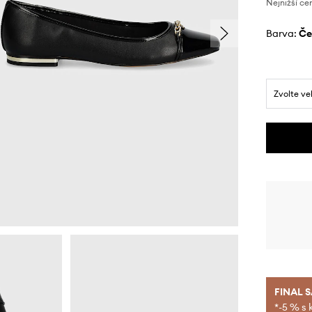
Nejnižší ce
Barva:
č
Zvolte ve
FINAL 
*-5 % s 