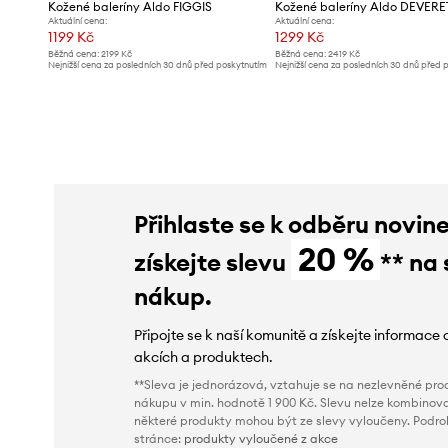
Kožené baleríny Aldo FIGGIS
Kožené baleríny Aldo DEVERE
Aktuální cena:
Aktuální cena:
1199 Kč
1299 Kč
Běžná cena:
2199 Kč
Běžná cena:
2419 Kč
Nejnižší cena za posledních 30 dnů před poskytnutím
Nejnižší cena za posledních 30 dnů před 
slevy:
1299 Kč
slevy:
1419 Kč
Přihlaste se k odběru novin
20 %
získejte slevu
** na 
nákup.
Připojte se k naší komunitě a získejte informace 
akcích a produktech.
**Sleva je jednorázová, vztahuje se na nezlevněné prod
nákupu v min. hodnotě 1 900 Kč. Slevu nelze kombinova
některé produkty mohou být ze slevy vyloučeny. Podr
stránce:
produkty vyloučené z akce