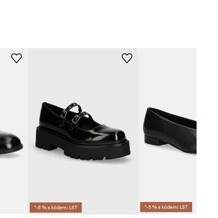
*-5 % s kódem: LST
*-5 % s kódem: LST