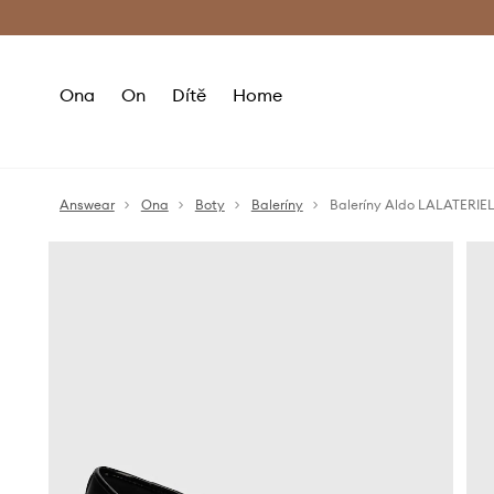
Premium Fashion Benefits
Doručení a vr
Ona
On
Dítě
Home
Answear
Ona
Boty
Baleríny
Baleríny Aldo LALATERIE