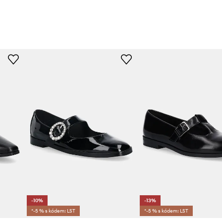
-10%
-13%
*-5 % s kódem: LST
*-5 % s kódem: LST