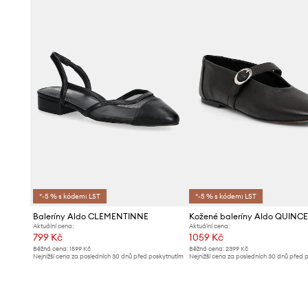
*-5 % s kódem: LST
*-5 % s kódem: LST
Baleríny Aldo CLEMENTINNE
Kožené baleríny Aldo QUINC
Aktuální cena:
Aktuální cena:
799 Kč
1059 Kč
Běžná cena:
1599 Kč
Běžná cena:
2399 Kč
Nejnižší cena za posledních 30 dnů před poskytnutím
Nejnižší cena za posledních 30 dnů před 
slevy:
879 Kč
slevy:
1099 Kč