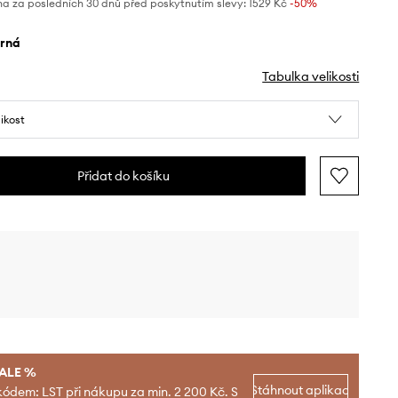
na za posledních 30 dnů před poskytnutím slevy:
1529 Kč
 -50%
erná
Tabulka velikosti
likost
Přidat do košíku
SALE %
Stáhnout aplikaci
kódem: LST při nákupu za min. 2 200 Kč. S