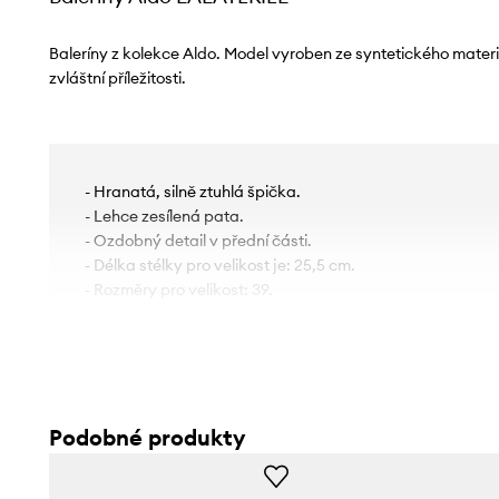
Baleríny z kolekce Aldo. Model vyroben ze syntetického mater
zvláštní příležitosti.
- Hranatá, silně ztuhlá špička.
- Lehce zesílená pata.
- Ozdobný detail v přední části.
- Délka stélky pro velikost je: 25,5 cm.
- Rozměry pro velikost: 39.
Podobné produkty