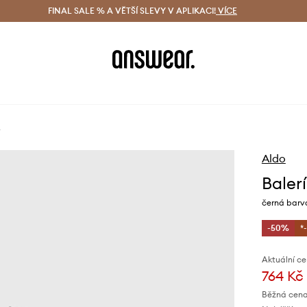
ácení zdarma (od 1800 Kč)
FINAL SALE % A VĚTŠÍ SLEVY V APLIKACI!
Doručení i do 24 h
VÍCE
Ušetřete s 
L
Aldo
Baler
černá barv
-50%
*
Aktuální ce
764 Kč
Běžná cena