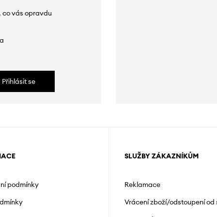
, co vás opravdu
da
Přihlásit se
MACE
SLUŽBY ZÁKAZNÍKŮM
ní podmínky
Reklamace
odmínky
Vrácení zboží/odstoupení od