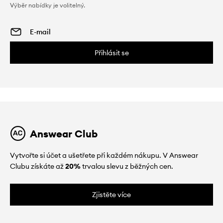
Výběr nabídky je volitelný.
Přihlásit se
Answear Club
Vytvořte si účet a ušetřete při každém nákupu. V Answear
Clubu získáte až
20%
trvalou slevu z běžných cen.
Zjistěte více