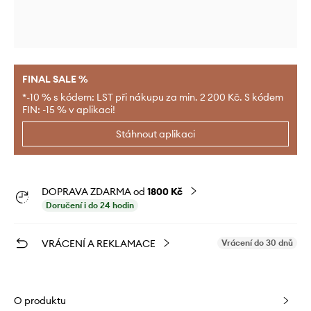
FINAL SALE %
*-10 % s kódem: LST při nákupu za min. 2 200 Kč. S kódem
FIN: -15 % v aplikaci!
Stáhnout aplikaci
DOPRAVA ZDARMA od
1800 Kč
Doručení i do 24 hodin
VRÁCENÍ A REKLAMACE
Vrácení do 30 dnů
O produktu