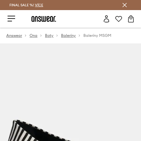
FINAL SALE %!
VÍCE
Ušetřete s Answear Club
Answear
Ona
Boty
Baleríny
Baleríny MSGM