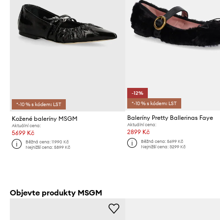
-12%
*-10 % s kódem: LST
*-10 % s kódem: LST
Baleríny Pretty Ballerinas Faye
Kožené baleríny MSGM
Aktuální cena:
Aktuální cena:
2899 Kč
5699 Kč
Běžná cena:
5699 Kč
Běžná cena:
11990 Kč
Nejnižší cena:
3299 Kč
Nejnižší cena:
5899 Kč
Objevte produkty MSGM