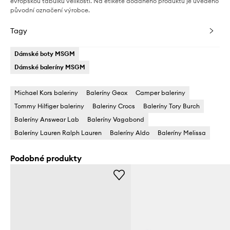
evropskou tabulku velikostí. Na etiketě dodaného produktu je uvedeno
původní označení výrobce.
Tagy
Dámské boty MSGM
Dámské baleríny MSGM
Michael Kors baleriny
Baleríny Geox
Camper baleriny
Tommy Hilfiger baleriny
Baleriny Crocs
Baleríny Tory Burch
Baleríny Answear Lab
Baleríny Vagabond
Baleríny Lauren Ralph Lauren
Baleríny Aldo
Baleríny Melissa
Podobné produkty