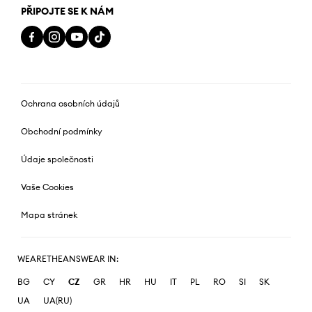
PŘIPOJTE SE K NÁM
Ochrana osobních údajů
Obchodní podmínky
Údaje společnosti
Vaše Cookies
Mapa stránek
WEARETHEANSWEAR IN:
BG
CY
CZ
GR
HR
HU
IT
PL
RO
SI
SK
UA
UA(RU)