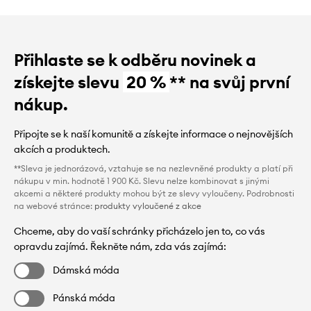
Přihlaste se k odběru novinek a
získejte slevu
20 %
** na svůj první
nákup.
Připojte se k naší komunitě a získejte informace o nejnovějších
akcích a produktech.
**Sleva je jednorázová, vztahuje se na nezlevněné produkty a platí při
nákupu v min. hodnotě 1 900 Kč. Slevu nelze kombinovat s jinými
akcemi a některé produkty mohou být ze slevy vyloučeny. Podrobnosti
na webové stránce:
produkty vyloučené z akce
Chceme, aby do vaší schránky přicházelo jen to, co vás
opravdu zajímá. Řekněte nám, zda vás zajímá:
Dámská móda
Pánská móda