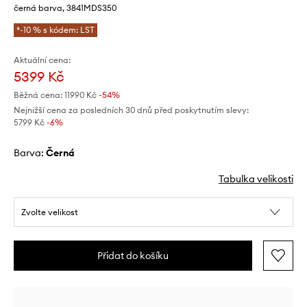
černá barva, 3841MDS350
*-10 % s kódem: LST
Aktuální cena:
5399 Kč
Běžná cena:
11990 Kč
-54%
Nejnižší cena za posledních 30 dnů před poskytnutím slevy:
5799 Kč
 -6%
Barva:
černá
Tabulka velikosti
Zvolte velikost
Přidat do košíku