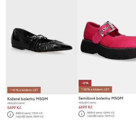
-12%
*-10 % s kódem: LST
*-10 % s kódem: LST
Semišové baleríny MSGM
Kožené baleríny MSGM
Aktuální cena:
Aktuální cena:
6699 Kč
5699 Kč
Běžná cena:
12990 Kč
Běžná cena:
11990 Kč
Nejnižší cena:
7699 Kč
Nejnižší cena:
5899 Kč