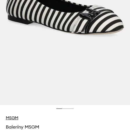
MSGM
Baleríny MSGM