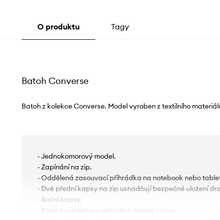
O produktu
Tagy
Batoh Converse
Batoh z kolekce Converse. Model vyroben z textilního materiál
- Jednokomorový model.
- Zapínání na zip.
- Oddělená zasouvací přihrádka na notebook nebo tablet
- Dvě přední kapsy na zip usnadňují bezpečné uložení d
- Boční kapsy.
- Krátká rukojeť pro pohodlné nošení v ruce.