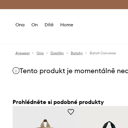
Premium Fashion Benefits
Doručení a vr
Ona
On
Dítě
Home
Answear
Ona
Doplňky
Batohy
Batoh Converse
Tento produkt je momentálně ne
Prohlédněte si podobné produkty