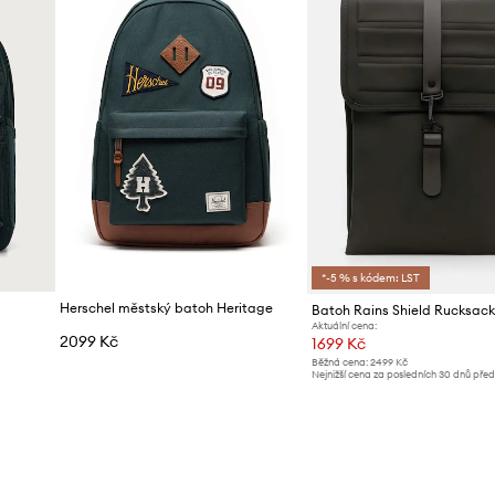
*-5 % s kódem: LST
Herschel městský batoh Heritage
Batoh Rains Shield Rucksac
Aktuální cena:
2099 Kč
1699 Kč
Běžná cena:
2499 Kč
Nejnižší cena za posledních 30 dnů pře
slevy:
1799 Kč