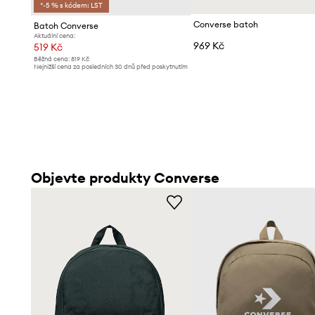
*-5 % s kódem: LST
Converse batoh
Batoh Converse
Aktuální cena:
969 Kč
519 Kč
Běžná cena:
819 Kč
Nejnižší cena za posledních 30 dnů před poskytnutím
slevy:
549 Kč
Objevte produkty Converse