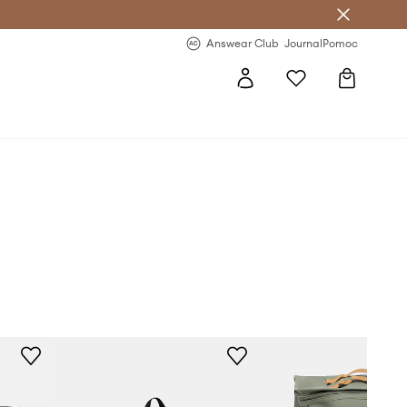
Answear Club
- 20 % na první objednávku
Answear Club
Journal
Pomoc