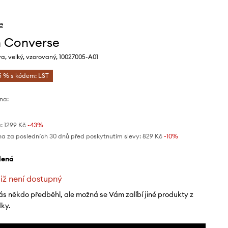
e
 Converse
a, velký, vzorovaný, 10027005-A01
5 % s kódem: LST
na:
:
1299 Kč
-43%
na za posledních 30 dnů před poskytnutím slevy:
829 Kč
 -10%
elená
již není dostupný
ás někdo předběhl, ale možná se Vám zalíbí jiné produkty z
dky.