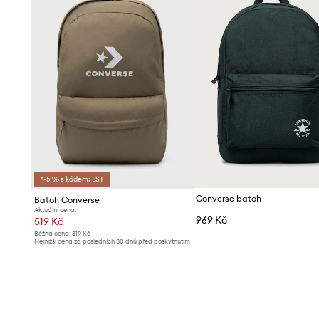
*-5 % s kódem: LST
Converse batoh
Batoh Converse
Aktuální cena:
969 Kč
519 Kč
Běžná cena:
819 Kč
Nejnižší cena za posledních 30 dnů před poskytnutím
slevy:
549 Kč