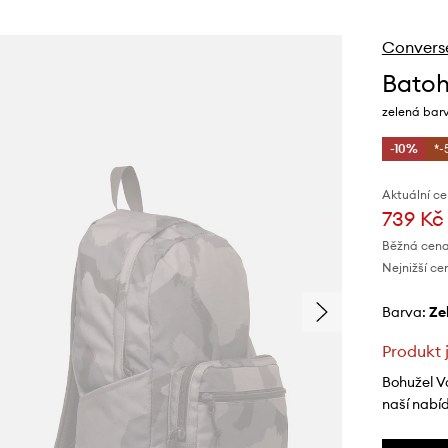
Convers
Batoh
zelená barv
-10%
*-
Aktuální ce
739 Kč
Běžná cena
Nejnižší ce
Barva:
z
Produkt 
Bohužel V
naší nabí