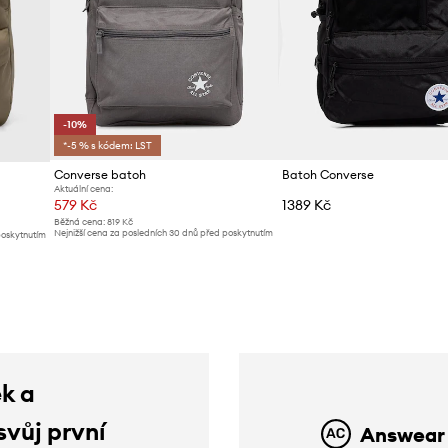
-10%
*-5 % s kódem: LST
Converse batoh
Batoh Converse
Aktuální cena:
579 Kč
1389 Kč
Běžná cena:
819 Kč
Nejnižší cena za posledních 30 dnů před poskytnutím
poskytnutím
slevy:
649 Kč
ek a
svůj první
Answear