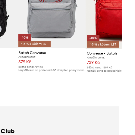
-10%
-10%
*-5 % s kódem: LST
*-5 % s kódem: LST
Batoh Converse
Converse - Batoh
Aktuální cena:
Aktuální cena:
579 Kč
739 Kč
Běžná cena:
789 Kč
Běžná cena:
1299 Kč
Nejnižší cena za posledních 30 dnů před poskytnutím
Nejnižší cena za posledních 30 dnů př
slevy:
649 Kč
slevy:
829 Kč
 Club