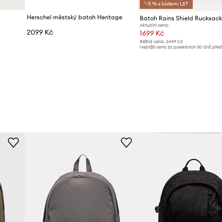
*-5 % s kódem: LST
Herschel městský batoh Heritage
Batoh Rains Shield Rucksac
Aktuální cena:
2099 Kč
1699 Kč
Běžná cena:
2499 Kč
Nejnižší cena za posledních 30 dnů pře
slevy:
1799 Kč