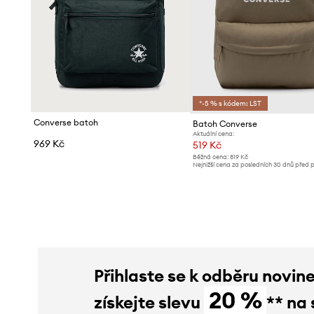
*-5 % s kódem: LST
Converse batoh
Batoh Converse
Aktuální cena:
969 Kč
519 Kč
Běžná cena:
819 Kč
Nejnižší cena za posledních 30 dnů před 
slevy:
549 Kč
Přihlaste se k odběru novin
20 %
získejte slevu
** na 