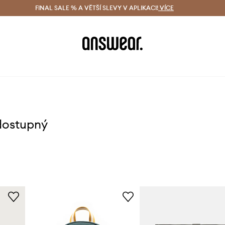
ácení zdarma (od 1800 Kč)
FINAL SALE % A VĚTŠÍ SLEVY V APLIKACI!
Doručení i do 24 h
VÍCE
Ušetřete s 
dostupný