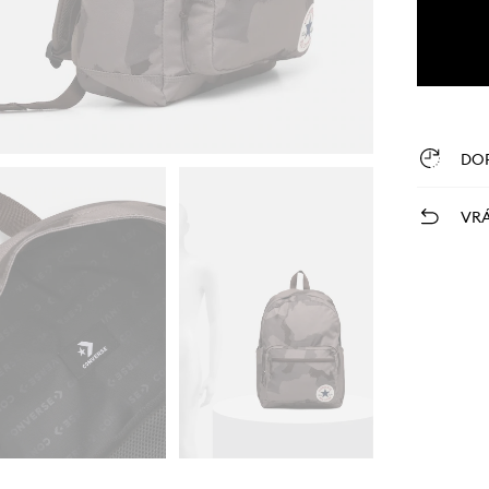
DO
VRÁ