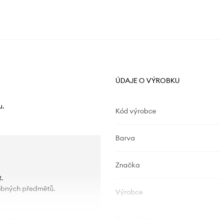
ÚDAJE O VÝROBKU
u.
Kód výrobce
Barva
Značka
.
robných předmětů.
Výrobce
ID produktu