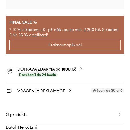
FINAL SALE %
*-10 % s kódem: LST při nákupu za min. 2 200 Kč. S kódem
FIN: -15 % v aplikaci!
Stáhnout aplikaci
DOPRAVA ZDARMA od
1800 Kč
Doručení i do 24 hodin
VRÁCENÍ A REKLAMACE
Vrácení do 30 dnů
O produktu
Batoh Heliot Emil