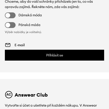
Chceme, aby do vaší schránky přicházelo jen to, co vás
opravdu zajímá. Řekněte nám, zda vás zajímá:
Dámská móda
Pánská móda
Výběr nabídky je volitelný.
Přihlásit se
Answear Club
Vytvořte si účet a ušetřete při každém nákupu. V Answear