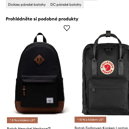
Dickies pánské batohy
DC pánské batohy
Prohlédněte si podobné produkty
*-10 % s kódem: LST
*-5 % s kódem: LST
Batoh Fjallraven Kanken Laptop 
Batoh Herschel Heritage™