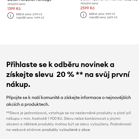
Aktuální cena:
Aktuální cena:
2599 Kč
1399 Kč
Běžná cena:
3199 Kč
Běžná cena:
2199 Kč
Nejnižší cena:
2699 Kč
Nejnižší cena:
1499 Kč
Přihlaste se k odběru novinek a
získejte slevu
20 %
** na svůj první
nákup.
Připojte se k naší komunitě a získejte informace o nejnovějších
akcích a produktech.
**Sleva je jednorázová, vztahuje se na nezlevněné produkty a platí při
nákupu v min. hodnotě 1 900 Kč. Slevu nelze kombinovat s jinými
akcemi a některé produkty mohou být ze slevy vyloučeny. Podrobnosti
na webové stránce:
produkty vyloučené z akce