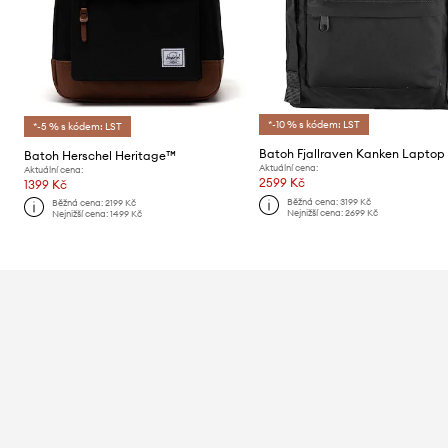
*-10 % s kódem: LST
*-5 % s kódem: LST
Batoh Fjallraven Kanken Laptop 
Batoh Herschel Heritage™
Aktuální cena:
Aktuální cena:
2599 Kč
1399 Kč
Běžná cena:
3199 Kč
Běžná cena:
2199 Kč
Nejnižší cena:
2699 Kč
Nejnižší cena:
1499 Kč