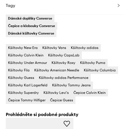
Tagy
Dámské doplňky Converse
Čepice a klobouky Converse
Dámské kšiltovky Converse
Kšiltovky New Era
Kšiltovky Vans
Kšiltovky adidas
Kšiltovky Calvin Klein
Kšiltovky CapsLab
Kšiltovky Under Armour
Kšiltovky Roxy
Kšiltovky Puma
Kšiltovky Fila
Kšiltovky American Needle
Kšiltovky Columbia
Kšiltovky Guess
Kšiltovky adidas Performance
Kšiltovky Karl Lagerfeld
Kšiltovky Tommy Jeans
Kšiltovky Superdry
Kšiltovky Levi's
Čepice Calvin Klein
Čepice Tommy Hilfiger
Čepice Guess
Prohlédněte si podobné produkty