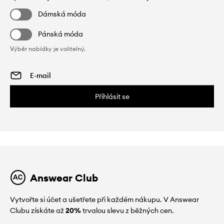
Dámská móda
Pánská móda
Výběr nabídky je volitelný.
Přihlásit se
Answear Club
Vytvořte si účet a ušetřete při každém nákupu. V Answear
Clubu získáte až
20%
trvalou slevu z běžných cen.