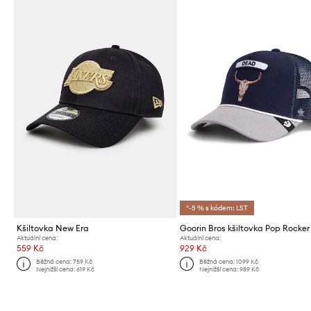
*-5 % s kódem: LST
Kšiltovka New Era
Goorin Bros kšiltovka Pop Rocker 
Aktuální cena:
Aktuální cena:
559 Kč
929 Kč
Běžná cena:
759 Kč
Běžná cena:
1099 Kč
Nejnižší cena:
619 Kč
Nejnižší cena:
989 Kč