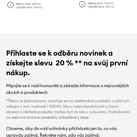
Běžná cena:
709 Kč
Běžná cena:
689 Kč
Nejnižší cena:
399 Kč
Nejnižší cena:
369 Kč
Přihlaste se k odběru novinek a
získejte slevu
20 %
** na svůj první
nákup.
Připojte se k naší komunitě a získejte informace o nejnovějších
akcích a produktech.
**Sleva je jednorázová, vztahuje se na nezlevněné produkty a platí při
nákupu v min. hodnotě 1 900 Kč. Slevu nelze kombinovat s jinými
akcemi a některé produkty mohou být ze slevy vyloučeny. Podrobnosti
na webové stránce:
produkty vyloučené z akce
Chceme, aby do vaší schránky přicházelo jen to, co vás
opravdu zajímá. Řekněte nám, zda vás zajímá: