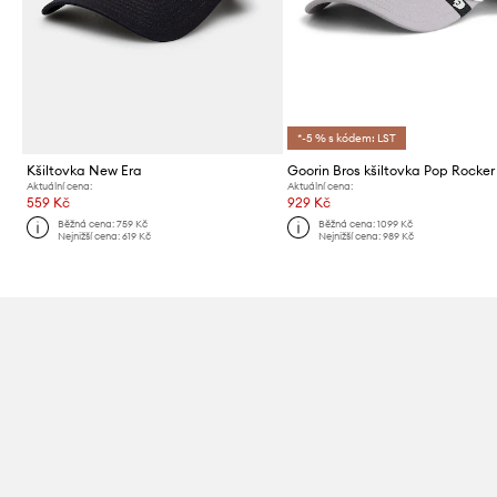
*-5 % s kódem: LST
Kšiltovka New Era
Goorin Bros kšiltovka Pop Rocker 
Aktuální cena:
Aktuální cena:
559 Kč
929 Kč
Běžná cena:
759 Kč
Běžná cena:
1099 Kč
Nejnižší cena:
619 Kč
Nejnižší cena:
989 Kč