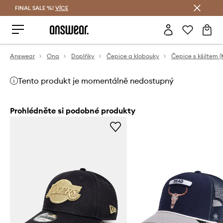
FINAL SALE %!
VÍCE
Ušetřete s Answear Club
Answear
Ona
Doplňky
Čepice a klobouky
Čepice s kšiltem (
Tento produkt je momentálně nedostupný
Prohlédněte si podobné produkty