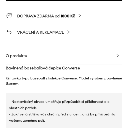
DOPRAVA ZDARMA od
1800 Kč
VRÁCENÍ A REKLAMACE
O produktu
Bavlněná baseballová čepice Converse
Kšiltovka typu baseball z kolekce Converse. Model vyroben z bavlněné
tkaniny.
- Nastavitelný obvod umožňuje přizpůsobit si přiléhavost dle
vlastních potřeb.
- Zakřivená stříška vás chrání před sluncem, aniž by příliš bránila
vašemu zornému poli.