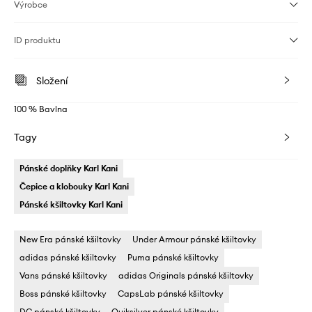
Výrobce
ID produktu
Složení
100 % Bavlna
Tagy
Pánské doplňky Karl Kani
Čepice a klobouky Karl Kani
Pánské kšiltovky Karl Kani
New Era pánské kšiltovky
Under Armour pánské kšiltovky
adidas pánské kšiltovky
Puma pánské kšiltovky
Vans pánské kšiltovky
adidas Originals pánské kšiltovky
Boss pánské kšiltovky
CapsLab pánské kšiltovky
DC pánské kšiltovky
Quiksilver pánské kšiltovky