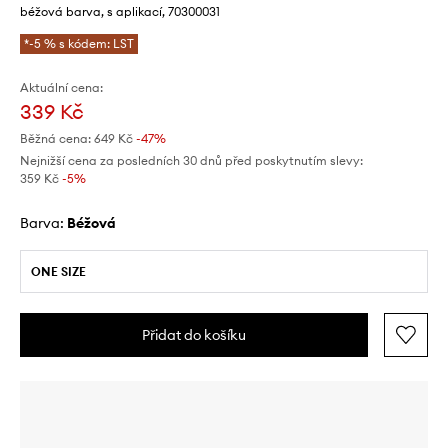
béžová barva, s aplikací, 70300031
*-5 % s kódem: LST
Aktuální cena:
339 Kč
Běžná cena:
649 Kč
-47%
Nejnižší cena za posledních 30 dnů před poskytnutím slevy:
359 Kč
 -5%
Barva:
béžová
ONE SIZE
Přidat do košíku