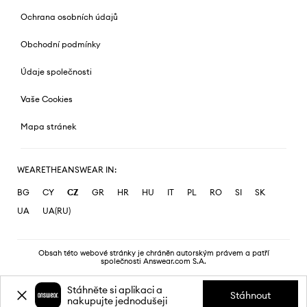
Ochrana osobních údajů
Obchodní podmínky
Údaje společnosti
Vaše Cookies
Mapa stránek
WEARETHEANSWEAR IN:
BG
CY
CZ
GR
HR
HU
IT
PL
RO
SI
SK
UA
UA(RU)
Obsah této webové stránky je chráněn autorským právem a patří
společnosti Answear.com S.A.
Stáhněte si aplikaci a
Stáhnout
nakupujte jednodušeji