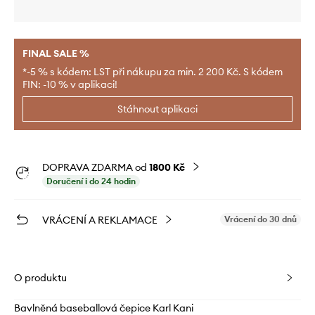
FINAL SALE %
*-5 % s kódem: LST při nákupu za min. 2 200 Kč. S kódem
FIN: -10 % v aplikaci!
Stáhnout aplikaci
DOPRAVA ZDARMA od
1800 Kč
Doručení i do 24 hodin
VRÁCENÍ A REKLAMACE
Vrácení do 30 dnů
O produktu
Bavlněná baseballová čepice Karl Kani