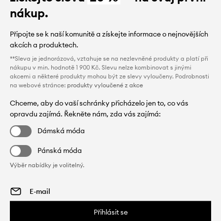
nákup.
Připojte se k naší komunitě a získejte informace o nejnovějších
akcích a produktech.
**Sleva je jednorázová, vztahuje se na nezlevněné produkty a platí při
nákupu v min. hodnotě 1 900 Kč. Slevu nelze kombinovat s jinými
akcemi a některé produkty mohou být ze slevy vyloučeny. Podrobnosti
na webové stránce:
produkty vyloučené z akce
Chceme, aby do vaší schránky přicházelo jen to, co vás
opravdu zajímá. Řekněte nám, zda vás zajímá:
Dámská móda
Pánská móda
Výběr nabídky je volitelný.
Přihlásit se