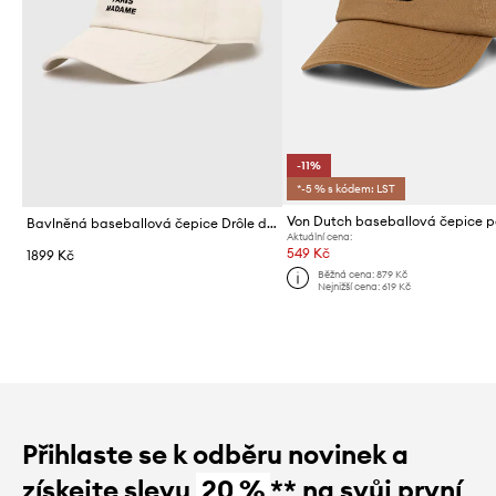
-11%
*-5 % s kódem: LST
Bavlněná baseballová čepice Drôle de Monsieur La Casquette Slogan
Aktuální cena:
549 Kč
1899 Kč
Běžná cena:
879 Kč
Nejnižší cena:
619 Kč
Přihlaste se k odběru novinek a
získejte slevu
20 %
** na svůj první