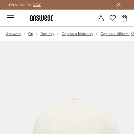
FINAL SALE %!
VÍCE
Ušetřete s Answear Club
Answear
On
Doplňky
Čepice a klobouky
Čepice s kšiltem (Kš