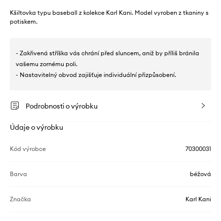
Kšiltovka typu baseball z kolekce Karl Kani. Model vyroben z tkaniny s
potiskem.
- Zakřivená stříška vás chrání před sluncem, aniž by příliš bránila
vašemu zornému poli.
- Nastavitelný obvod zajišťuje individuální přizpůsobení.
Podrobnosti o výrobku
Údaje o výrobku
Kód výrobce
70300031
Barva
béžová
Značka
Karl Kani