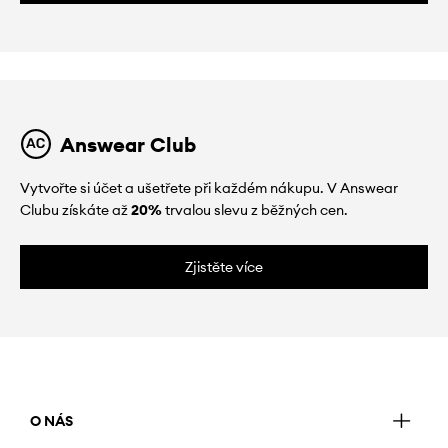
Answear Club
Vytvořte si účet a ušetřete při každém nákupu. V Answear
Clubu získáte až
20%
trvalou slevu z běžných cen.
Zjistěte více
O NÁS