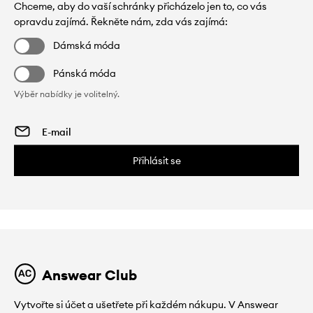
Chceme, aby do vaší schránky přicházelo jen to, co vás
opravdu zajímá. Řekněte nám, zda vás zajímá:
Dámská móda
Pánská móda
Výběr nabídky je volitelný.
Přihlásit se
Answear Club
Vytvořte si účet a ušetřete při každém nákupu. V Answear