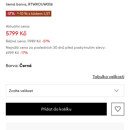
černá barva, RTWXOUW006
-17%
*-10 % s kódem: LST
Aktuální cena:
5799 Kč
Běžná cena:
11989 Kč
-51%
Nejnižší cena za posledních 30 dnů před poskytnutím slevy:
6999 Kč
 -17%
Barva:
černá
Tabulka velikosti
Zvolte velikost
Přidat do košíku