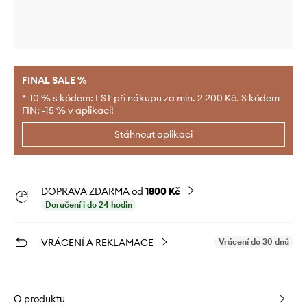
FINAL SALE %
*-10 % s kódem: LST při nákupu za min. 2 200 Kč. S kódem
FIN: -15 % v aplikaci!
Stáhnout aplikaci
DOPRAVA ZDARMA od
1800 Kč
Doručení i do 24 hodin
VRÁCENÍ A REKLAMACE
Vrácení do 30 dnů
O produktu