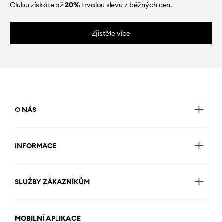
Clubu získáte až
20%
trvalou slevu z běžných cen.
Zjistěte více
O NÁS
INFORMACE
SLUŽBY ZÁKAZNÍKŮM
MOBILNÍ APLIKACE