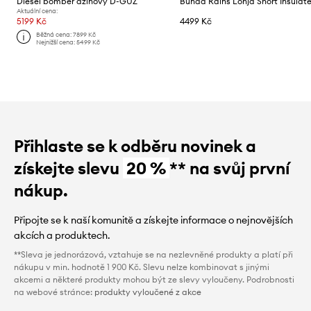
Diesel bomber džínový D-GUZ
Aktuální cena:
5199 Kč
4499 Kč
Běžná cena:
7899 Kč
Nejnižší cena:
5499 Kč
Přihlaste se k odběru novinek a
získejte slevu
20 %
** na svůj první
nákup.
Připojte se k naší komunitě a získejte informace o nejnovějších
akcích a produktech.
**Sleva je jednorázová, vztahuje se na nezlevněné produkty a platí při
nákupu v min. hodnotě 1 900 Kč. Slevu nelze kombinovat s jinými
akcemi a některé produkty mohou být ze slevy vyloučeny. Podrobnosti
na webové stránce:
produkty vyloučené z akce